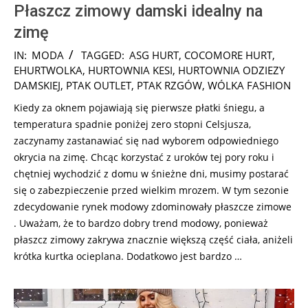
Płaszcz zimowy damski idealny na
zimę
2024-
IN:
MODA
TAGGED:
ASG HURT
,
COCOMORE HURT
,
12-
EHURTWOLKA
,
HURTOWNIA KESI
,
HURTOWNIA ODZIEZY
05
DAMSKIEJ
,
PTAK OUTLET
,
PTAK RZGÓW
,
WÓLKA FASHION
Kiedy za oknem pojawiają się pierwsze płatki śniegu, a
temperatura spadnie poniżej zero stopni Celsjusza,
zaczynamy zastanawiać się nad wyborem odpowiedniego
okrycia na zimę. Chcąc korzystać z uroków tej pory roku i
chętniej wychodzić z domu w śnieżne dni, musimy postarać
się o zabezpieczenie przed wielkim mrozem. W tym sezonie
zdecydowanie rynek modowy zdominowały płaszcze zimowe
. Uważam, że to bardzo dobry trend modowy, ponieważ
płaszcz zimowy zakrywa znacznie większą część ciała, aniżeli
krótka kurtka ocieplana. Dodatkowo jest bardzo …