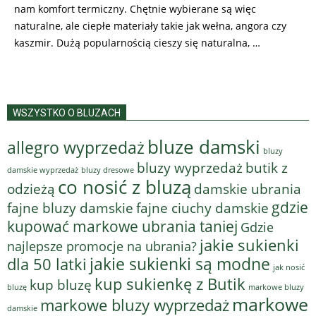
nam komfort termiczny. Chętnie wybierane są więc
naturalne, ale ciepłe materiały takie jak wełna, angora czy
kaszmir. Dużą popularnością cieszy się naturalna, …
WSZYSTKO O BLUZACH
bluze damski
allegro wyprzedaż
bluzy
bluzy wyprzedaż
butik z
bluzy dresowe
damskie wyprzedaż
co nosić z bluzą
odzieżą
damskie ubrania
gdzie
fajne bluzy damskie
fajne ciuchy damskie
kupować markowe ubrania taniej
Gdzie
jakie sukienki
najlepsze promocje na ubrania?
jakie sukienki są modne
dla 50 latki
jak nosić
kup sukienkę z Butik
kup bluzę
bluzę
markowe bluzy
markowe
markowe bluzy wyprzedaż
damskie