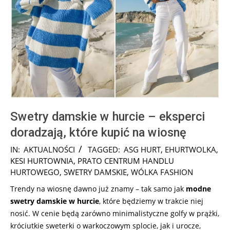
Swetry damskie w hurcie – eksperci
doradzają, które kupić na wiosnę
2025-
IN:
AKTUALNOŚCI
TAGGED:
ASG HURT
,
EHURTWOLKA
,
01-
KESI HURTOWNIA
,
PRATO CENTRUM HANDLU
11
HURTOWEGO
,
SWETRY DAMSKIE
,
WÓLKA FASHION
Trendy na wiosnę dawno już znamy – tak samo jak
modne
swetry damskie w hurcie
, które będziemy w trakcie niej
nosić. W cenie będą zarówno minimalistyczne golfy w prążki,
króciutkie sweterki o warkoczowym splocie, jak i urocze,