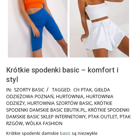
Krótkie spodenki basic – komfort i
styl
2025-
IN:
SZORTY BASIC
TAGGED:
CH PTAK
,
GIEŁDA
05-
ODZIEŻOWA POZNAŃ
,
HURTOWNIA
,
HURTOWNIA
23
ODZIEŻY
,
HURTOWNIA SZORTÓW BASIC
,
KRÓTKIE
SPODENKI DAMSKIE BASIC EBUTIK.PL
,
KRÓTKIE SPODENKI
DAMSKIE BASIC SKLEP INTERNETOWY
,
PTAK OUTLET
,
PTAK
RZGÓW
,
WÓLKA FASHION
Krótkie spodenki damskie
basic
są niezwykle