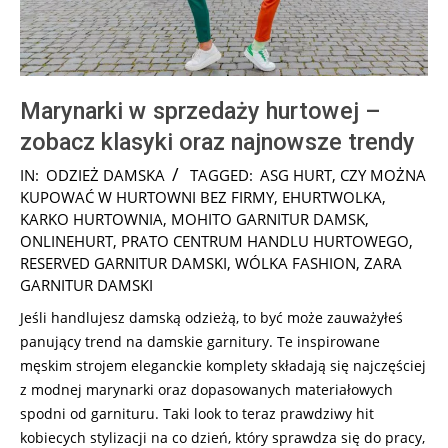
Marynarki w sprzedaży hurtowej –
zobacz klasyki oraz najnowsze trendy
2024-
IN:
ODZIEŻ DAMSKA
TAGGED:
ASG HURT
,
CZY MOŻNA
12-
KUPOWAĆ W HURTOWNI BEZ FIRMY
,
EHURTWOLKA
,
19
KARKO HURTOWNIA
,
MOHITO GARNITUR DAMSK
,
ONLINEHURT
,
PRATO CENTRUM HANDLU HURTOWEGO
,
RESERVED GARNITUR DAMSKI
,
WÓLKA FASHION
,
ZARA
GARNITUR DAMSKI
Jeśli handlujesz damską odzieżą, to być może zauważyłeś
panujący trend na damskie garnitury. Te inspirowane
męskim strojem eleganckie komplety składają się najczęściej
z modnej marynarki oraz dopasowanych materiałowych
spodni od garnituru. Taki look to teraz prawdziwy hit
kobiecych stylizacji na co dzień, który sprawdza się do pracy,