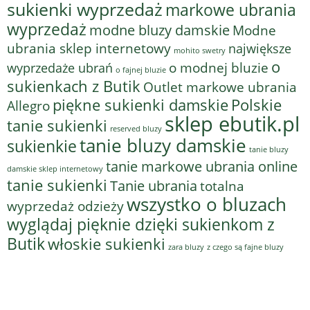
sukienki wyprzedaż
markowe ubrania
wyprzedaż
modne bluzy damskie
Modne
ubrania sklep internetowy
największe
mohito swetry
o
o modnej bluzie
wyprzedaże ubrań
o fajnej bluzie
sukienkach z Butik
Outlet markowe ubrania
piękne sukienki damskie
Polskie
Allegro
sklep ebutik.pl
tanie sukienki
reserved bluzy
tanie bluzy damskie
sukienkie
tanie bluzy
tanie markowe ubrania online
damskie sklep internetowy
tanie sukienki
Tanie ubrania
totalna
wszystko o bluzach
wyprzedaż odzieży
wyglądaj pięknie dzięki sukienkom z
Butik
włoskie sukienki
z czego są fajne bluzy
zara bluzy