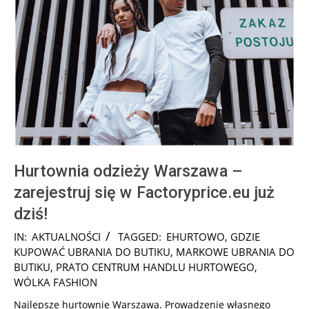
Hurtownia odzieży Warszawa –
zarejestruj się w Factoryprice.eu już
dziś!
2025-
IN:
AKTUALNOŚCI
TAGGED:
EHURTOWO
,
GDZIE
02-
KUPOWAĆ UBRANIA DO BUTIKU
,
MARKOWE UBRANIA DO
16
BUTIKU
,
PRATO CENTRUM HANDLU HURTOWEGO
,
WÓLKA FASHION
Najlepsze hurtownie Warszawa. Prowadzenie własnego