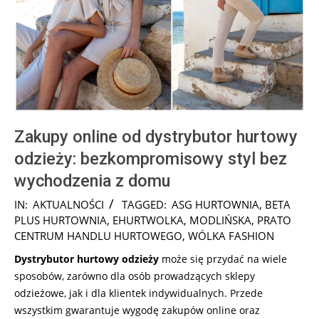
Zakupy online od dystrybutor hurtowy
odzieży: bezkompromisowy styl bez
wychodzenia z domu
2025-
IN:
AKTUALNOŚCI
TAGGED:
ASG HURTOWNIA
,
BETA
05-
PLUS HURTOWNIA
,
EHURTWOLKA
,
MODLIŃSKA
,
PRATO
20
CENTRUM HANDLU HURTOWEGO
,
WÓLKA FASHION
Dystrybutor hurtowy odzieży
może się przydać na wiele
sposobów, zarówno dla osób prowadzących sklepy
odzieżowe, jak i dla klientek indywidualnych. Przede
wszystkim gwarantuje wygodę zakupów online oraz