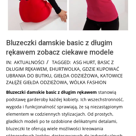
Bluzeczki damskie basic z długim
rękawem zobacz ciekawe modele
2025-
IN:
AKTUALNOŚCI
TAGGED:
ASG HURT
,
BASIC Z
02-
DŁUGIM RĘKAWEM
,
EHURTWOLKA
,
GDZIE KUPOWAĆ
02
UBRANIA DO BUTIKU
,
GIEŁDA ODZIEŻOWA
,
KATOWICE
ZAŁĘŻE GIEŁDA ODZIEŻOWA
,
WÓLKA FASHION
Bluzeczki damskie basic z długim rękawem
stanowią
podstawę garderoby każdej kobiety. Ich wszechstronność,
wygoda i funkcjonalność sprawiają, że są niezastąpionym
elementem w codziennych stylizacjach. Od prostych,
gładkich modeli po te ozdobione delikatnymi detalami,
bluzeczki te oferują wiele możliwości kreowania
różnorodnych looków, dostosowanych do indywidualnych