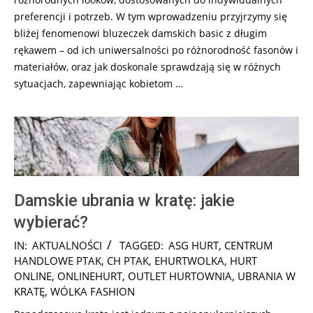
preferencji i potrzeb. W tym wprowadzeniu przyjrzymy się
bliżej fenomenowi bluzeczek damskich basic z długim
rękawem – od ich uniwersalności po różnorodność fasonów i
materiałów, oraz jak doskonale sprawdzają się w różnych
sytuacjach, zapewniając kobietom …
Damskie ubrania w kratę: jakie
wybierać?
2025-
IN:
AKTUALNOŚCI
TAGGED:
ASG HURT
,
CENTRUM
01-
HANDLOWE PTAK
,
CH PTAK
,
EHURTWOLKA
,
HURT
27
ONLINE
,
ONLINEHURT
,
OUTLET HURTOWNIA
,
UBRANIA W
KRATĘ
,
WÓLKA FASHION