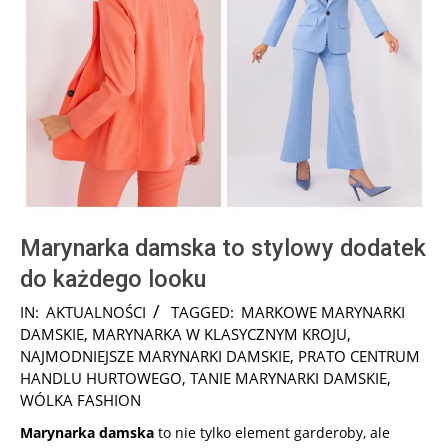
Marynarka damska to stylowy dodatek
do każdego looku
2025-
IN:
AKTUALNOŚCI
TAGGED:
MARKOWE MARYNARKI
02-
DAMSKIE
,
MARYNARKA W KLASYCZNYM KROJU
,
02
NAJMODNIEJSZE MARYNARKI DAMSKIE
,
PRATO CENTRUM
HANDLU HURTOWEGO
,
TANIE MARYNARKI DAMSKIE
,
WÓLKA FASHION
Marynarka damska
to nie tylko element garderoby, ale