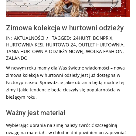
Zimowa kolekcja w hurtowni odzieży
2024-
IN:
AKTUALNOŚCI
TAGGED:
24HURT
,
BONPRIX
,
11-
HURTOWNIA KESI
,
HURTOWO 24
,
OUTLET HURTOWNIA
,
29
TANIA HURTOWNIA ODZIEŻY NOWEJ
,
WÓLKA FASHION
,
ZALANDO
W nowym roku mamy dla Was świetne wiadomości – nowa
zimowa kolekcja w hurtowni odzieży jest już dostępna w
Factoryprice.eu. Sprawdźcie jakie
ubrania będą modne tej
zimy i jakie tendencje będą cieszyły się popularnością w
bieżącym roku.
Ważny jest materiał
Wybierając ubrania na zimę należy zwrócić szczególną
uwagę na materiał – w chłodne dni powinien on zapewniać