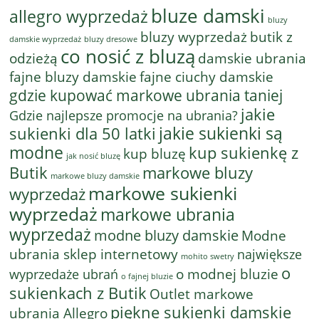
bluze damski
allegro wyprzedaż
bluzy
bluzy wyprzedaż
butik z
bluzy dresowe
damskie wyprzedaż
co nosić z bluzą
odzieżą
damskie ubrania
fajne bluzy damskie
fajne ciuchy damskie
gdzie kupować markowe ubrania taniej
jakie
Gdzie najlepsze promocje na ubrania?
jakie sukienki są
sukienki dla 50 latki
modne
kup sukienkę z
kup bluzę
jak nosić bluzę
Butik
markowe bluzy
markowe bluzy damskie
markowe sukienki
wyprzedaż
wyprzedaż
markowe ubrania
wyprzedaż
modne bluzy damskie
Modne
ubrania sklep internetowy
największe
mohito swetry
o
o modnej bluzie
wyprzedaże ubrań
o fajnej bluzie
sukienkach z Butik
Outlet markowe
piękne sukienki damskie
ubrania Allegro