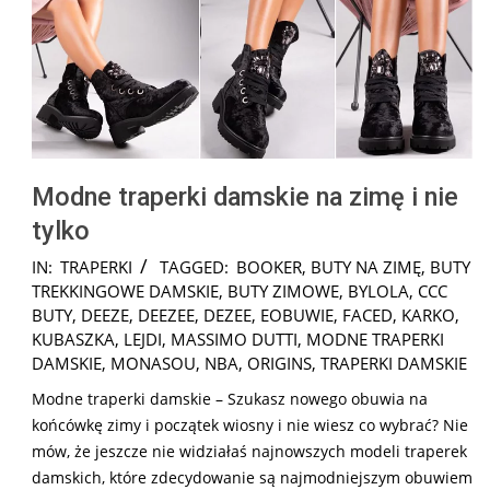
Modne traperki damskie na zimę i nie
tylko
2025-
IN:
TRAPERKI
TAGGED:
BOOKER
,
BUTY NA ZIMĘ
,
BUTY
01-
TREKKINGOWE DAMSKIE
,
BUTY ZIMOWE
,
BYLOLA
,
CCC
13
BUTY
,
DEEZE
,
DEEZEE
,
DEZEE
,
EOBUWIE
,
FACED
,
KARKO
,
KUBASZKA
,
LEJDI
,
MASSIMO DUTTI
,
MODNE TRAPERKI
DAMSKIE
,
MONASOU
,
NBA
,
ORIGINS
,
TRAPERKI DAMSKIE
Modne traperki damskie – Szukasz nowego obuwia na
końcówkę zimy i początek wiosny i nie wiesz co wybrać? Nie
mów, że jeszcze nie widziałaś najnowszych modeli traperek
damskich, które zdecydowanie są najmodniejszym obuwiem