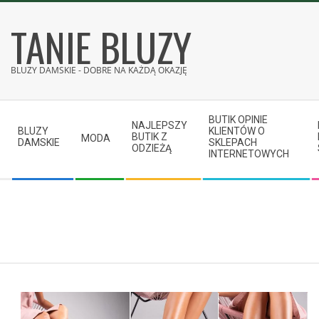
Skip
TANIE BLUZY
to
content
BLUZY DAMSKIE - DOBRE NA KAŻDĄ OKAZJĘ
Secondary
BUTIK OPINIE
Navigation
NAJLEPSZY
BLUZY
KLIENTÓW O
BUTIK Z
MODA
Menu
DAMSKIE
SKLEPACH
ODZIEŻĄ
INTERNETOWYCH