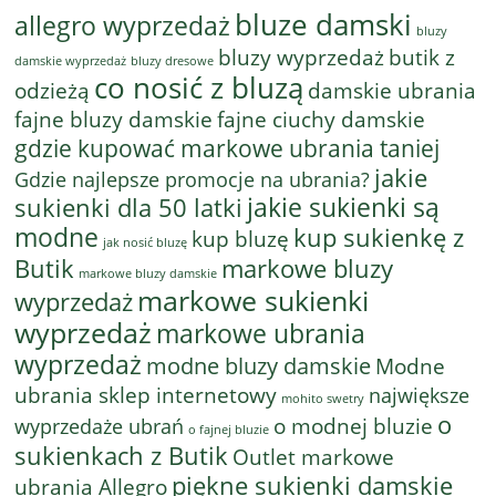
bluze damski
allegro wyprzedaż
bluzy
bluzy wyprzedaż
butik z
bluzy dresowe
damskie wyprzedaż
co nosić z bluzą
odzieżą
damskie ubrania
fajne bluzy damskie
fajne ciuchy damskie
gdzie kupować markowe ubrania taniej
jakie
Gdzie najlepsze promocje na ubrania?
jakie sukienki są
sukienki dla 50 latki
modne
kup sukienkę z
kup bluzę
jak nosić bluzę
Butik
markowe bluzy
markowe bluzy damskie
markowe sukienki
wyprzedaż
wyprzedaż
markowe ubrania
wyprzedaż
modne bluzy damskie
Modne
ubrania sklep internetowy
największe
mohito swetry
o
o modnej bluzie
wyprzedaże ubrań
o fajnej bluzie
sukienkach z Butik
Outlet markowe
piękne sukienki damskie
ubrania Allegro