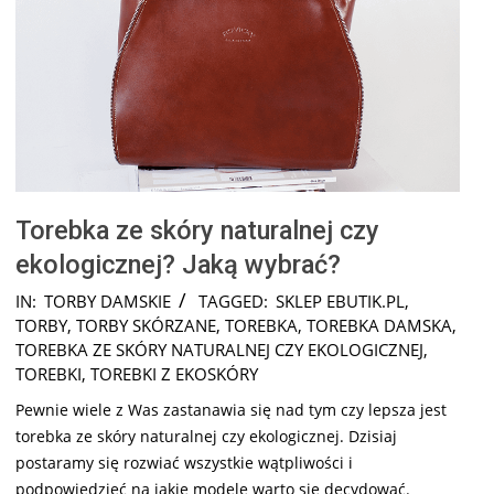
Torebka ze skóry naturalnej czy
ekologicznej? Jaką wybrać?
2025-
IN:
TORBY DAMSKIE
TAGGED:
SKLEP EBUTIK.PL
,
08-
TORBY
,
TORBY SKÓRZANE
,
TOREBKA
,
TOREBKA DAMSKA
,
22
TOREBKA ZE SKÓRY NATURALNEJ CZY EKOLOGICZNEJ
,
TOREBKI
,
TOREBKI Z EKOSKÓRY
Pewnie wiele z Was zastanawia się nad tym czy lepsza jest
torebka ze skóry naturalnej czy ekologicznej. Dzisiaj
postaramy się rozwiać wszystkie wątpliwości i
podpowiedzieć na jakie modele warto się decydować.