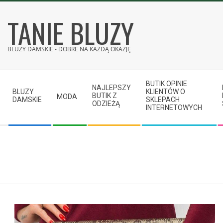
Skip
TANIE BLUZY
to
content
BLUZY DAMSKIE - DOBRE NA KAŻDĄ OKAZJĘ
Secondary
BUTIK OPINIE
Navigation
NAJLEPSZY
BLUZY
KLIENTÓW O
BUTIK Z
MODA
Menu
DAMSKIE
SKLEPACH
ODZIEŻĄ
INTERNETOWYCH