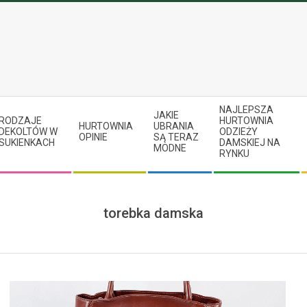
NAJLEPSZA
JAKIE
RODZAJE
HURTOWNIA
HURTOWNIA
UBRANIA
DEKOLTÓW W
ODZIEŻY
OPINIE
SĄ TERAZ
SUKIENKACH
DAMSKIEJ NA
MODNE
RYNKU
torebka damska