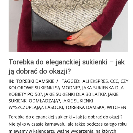
Torebka do eleganckiej sukienki – jak
ją dobrać do okazji?
2025-
IN:
TOREBKI DAMSKIE
TAGGED:
ALI EKSPRES
,
CCC
,
CZY
08-
KOLOROWE SUKIENKI SĄ MODNE?
,
JAKA SUKIENKA DLA
24
KOBIETY PO 50?
,
JAKIE SUKIENKI DLA 30 LATKI?
,
JAKIE
SUKIENKI ODMŁADZAJĄ?
,
JAKIE SUKIENKI
WYSZCZUPLAJĄ?
,
LASOCKI
,
TOREBKA DAMSKA
,
WITCHEN
Torebka do eleganckiej sukienki – jak ją dobrać do okazji?
Nie tylko w czasie karnawału, ale także podczas całego roku
miewamy w kalendarzu ważne wydarzenia, na których