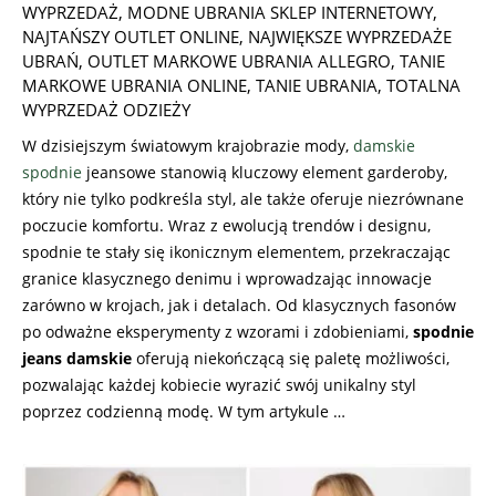
WYPRZEDAŻ
,
MODNE UBRANIA SKLEP INTERNETOWY
,
NAJTAŃSZY OUTLET ONLINE
,
NAJWIĘKSZE WYPRZEDAŻE
UBRAŃ
,
OUTLET MARKOWE UBRANIA ALLEGRO
,
TANIE
MARKOWE UBRANIA ONLINE
,
TANIE UBRANIA
,
TOTALNA
WYPRZEDAŻ ODZIEŻY
W dzisiejszym światowym krajobrazie mody,
damskie
spodnie
jeansowe stanowią kluczowy element garderoby,
który nie tylko podkreśla styl, ale także oferuje niezrównane
poczucie komfortu. Wraz z ewolucją trendów i designu,
spodnie te stały się ikonicznym elementem, przekraczając
granice klasycznego denimu i wprowadzając innowacje
zarówno w krojach, jak i detalach. Od klasycznych fasonów
po odważne eksperymenty z wzorami i zdobieniami,
spodnie
jeans damskie
oferują niekończącą się paletę możliwości,
pozwalając każdej kobiecie wyrazić swój unikalny styl
poprzez codzienną modę. W tym artykule …