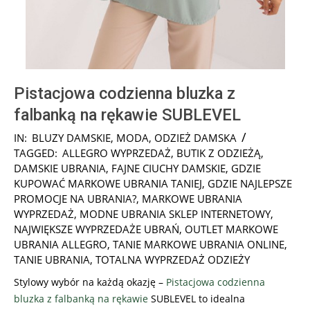
Pistacjowa codzienna bluzka z
falbanką na rękawie SUBLEVEL
2024-
IN:
BLUZY DAMSKIE
,
MODA
,
ODZIEŻ DAMSKA
08-
TAGGED:
ALLEGRO WYPRZEDAŻ
,
BUTIK Z ODZIEŻĄ
,
09
DAMSKIE UBRANIA
,
FAJNE CIUCHY DAMSKIE
,
GDZIE
KUPOWAĆ MARKOWE UBRANIA TANIEJ
,
GDZIE NAJLEPSZE
PROMOCJE NA UBRANIA?
,
MARKOWE UBRANIA
WYPRZEDAŻ
,
MODNE UBRANIA SKLEP INTERNETOWY
,
NAJWIĘKSZE WYPRZEDAŻE UBRAŃ
,
OUTLET MARKOWE
UBRANIA ALLEGRO
,
TANIE MARKOWE UBRANIA ONLINE
,
TANIE UBRANIA
,
TOTALNA WYPRZEDAŻ ODZIEŻY
Stylowy wybór na każdą okazję –
Pistacjowa codzienna
bluzka z falbanką na rękawie
SUBLEVEL to idealna