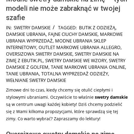
modeli nie może zabraknąć w twojej
szafie
2024-
IN:
SWETRY DAMSKIE
TAGGED:
BUTIK Z ODZIEŻĄ
,
11-
DAMSKIE UBRANIA
,
FAJNE CIUCHY DAMSKIE
,
MARKOWE
14
UBRANIA WYPRZEDAŻ
,
MODNE UBRANIA SKLEP
INTERNETOWY
,
OUTLET MARKOWE UBRANIA ALLEGRO
,
OVERSIZOWA SWETRY DAMSKIE
,
SWETRY DAMSKIE NA
ZIMĘ Z EBUTIK.PL
,
SWETRY DAMSKIE WE WZORY
,
SWETRY
DAMSKIE Z GOLFEM
,
TANIE MARKOWE UBRANIA ONLINE
,
TANIE UBRANIA
,
TOTALNA WYPRZEDAŻ ODZIEŻY
,
WEŁNIANE SWETRY DAMSKIE
Zimowe dni to czas, kiedy chcemy się otulić ciepłymi i
stylowymi ubraniami. Oczywiście to właśnie
swetry damskie
są w centrum uwagi każdej kobiety! Dziś chcemy podzielić
się z Wami kilkoma propozycjami, które sprawdzą się tej
zimy. Co warto wybrać? Zapraszamy do lektury!