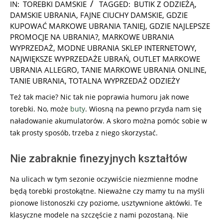
2026-
IN:
TOREBKI DAMSKIE
TAGGED:
BUTIK Z ODZIEŻĄ
,
02-
DAMSKIE UBRANIA
,
FAJNE CIUCHY DAMSKIE
,
GDZIE
26
KUPOWAĆ MARKOWE UBRANIA TANIEJ
,
GDZIE NAJLEPSZE
PROMOCJE NA UBRANIA?
,
MARKOWE UBRANIA
WYPRZEDAŻ
,
MODNE UBRANIA SKLEP INTERNETOWY
,
NAJWIĘKSZE WYPRZEDAŻE UBRAŃ
,
OUTLET MARKOWE
UBRANIA ALLEGRO
,
TANIE MARKOWE UBRANIA ONLINE
,
TANIE UBRANIA
,
TOTALNA WYPRZEDAŻ ODZIEŻY
Też tak macie? Nic tak nie poprawia humoru jak nowe
torebki. No, może
buty
. Wiosną na pewno przyda nam się
naładowanie akumulatorów. A skoro można pomóc sobie w
tak prosty sposób, trzeba z niego skorzystać.
Nie zabraknie finezyjnych kształtów
Na ulicach w tym sezonie oczywiście niezmienne modne
będą torebki prostokątne. Nieważne czy mamy tu na myśli
pionowe listonoszki czy poziome, usztywnione aktówki. Te
klasyczne modele na szczęście z nami pozostaną. Nie