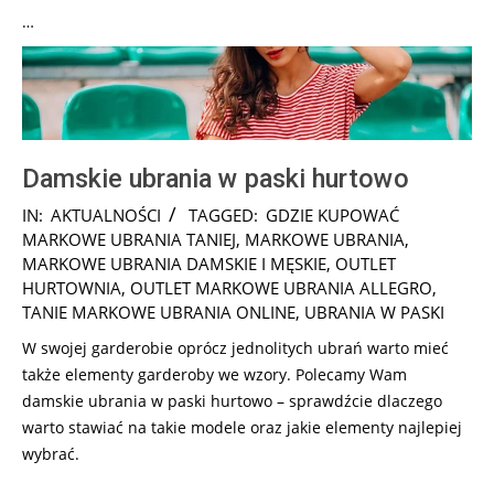
…
Damskie ubrania w paski hurtowo
2025-
IN:
AKTUALNOŚCI
TAGGED:
GDZIE KUPOWAĆ
01-
MARKOWE UBRANIA TANIEJ
,
MARKOWE UBRANIA
,
24
MARKOWE UBRANIA DAMSKIE I MĘSKIE
,
OUTLET
HURTOWNIA
,
OUTLET MARKOWE UBRANIA ALLEGRO
,
TANIE MARKOWE UBRANIA ONLINE
,
UBRANIA W PASKI
W swojej garderobie oprócz jednolitych ubrań warto mieć
także elementy garderoby we wzory. Polecamy Wam
damskie ubrania w paski hurtowo – sprawdźcie dlaczego
warto stawiać
na takie modele oraz jakie elementy najlepiej
wybrać.