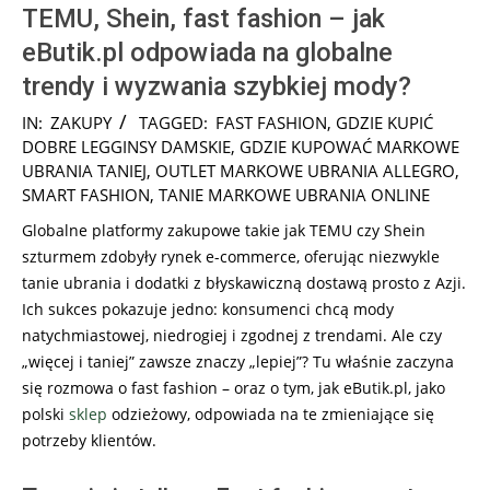
TEMU, Shein, fast fashion – jak
eButik.pl odpowiada na globalne
trendy i wyzwania szybkiej mody?
2025-
IN:
ZAKUPY
TAGGED:
FAST FASHION
,
GDZIE KUPIĆ
06-
DOBRE LEGGINSY DAMSKIE
,
GDZIE KUPOWAĆ MARKOWE
24
UBRANIA TANIEJ
,
OUTLET MARKOWE UBRANIA ALLEGRO
,
SMART FASHION
,
TANIE MARKOWE UBRANIA ONLINE
Globalne platformy zakupowe takie jak TEMU czy Shein
szturmem zdobyły rynek e-commerce, oferując niezwykle
tanie ubrania i dodatki z błyskawiczną dostawą prosto z Azji.
Ich sukces pokazuje jedno: konsumenci chcą mody
natychmiastowej, niedrogiej i zgodnej z trendami. Ale czy
„więcej i taniej” zawsze znaczy „lepiej”? Tu właśnie zaczyna
się rozmowa o fast fashion – oraz o tym, jak eButik.pl, jako
polski
sklep
odzieżowy, odpowiada na te zmieniające się
potrzeby klientów.