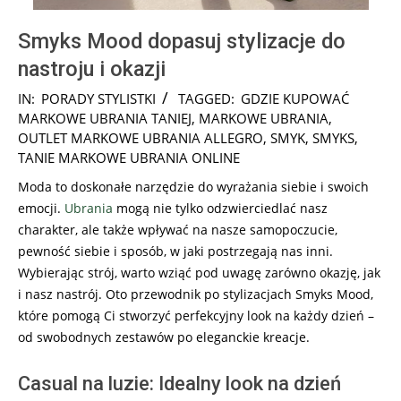
Smyks Mood dopasuj stylizacje do
nastroju i okazji
2024-
IN:
PORADY STYLISTKI
TAGGED:
GDZIE KUPOWAĆ
12-
MARKOWE UBRANIA TANIEJ
,
MARKOWE UBRANIA
,
20
OUTLET MARKOWE UBRANIA ALLEGRO
,
SMYK
,
SMYKS
,
TANIE MARKOWE UBRANIA ONLINE
Moda to doskonałe narzędzie do wyrażania siebie i swoich
emocji.
Ubrania
mogą nie tylko odzwierciedlać nasz
charakter, ale także wpływać na nasze samopoczucie,
pewność siebie i sposób, w jaki postrzegają nas inni.
Wybierając strój, warto wziąć pod uwagę zarówno okazję, jak
i nasz nastrój. Oto przewodnik po stylizacjach Smyks Mood,
które pomogą Ci stworzyć perfekcyjny look na każdy dzień –
od swobodnych zestawów po eleganckie kreacje.
Casual na luzie: Idealny look na dzień