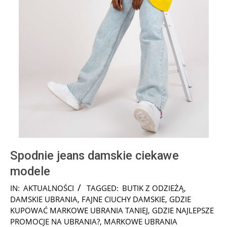
Spodnie jeans damskie ciekawe
modele
2024-
IN:
AKTUALNOŚCI
TAGGED:
BUTIK Z ODZIEŻĄ
,
10-
DAMSKIE UBRANIA
,
FAJNE CIUCHY DAMSKIE
,
GDZIE
08
KUPOWAĆ MARKOWE UBRANIA TANIEJ
,
GDZIE NAJLEPSZE
PROMOCJE NA UBRANIA?
,
MARKOWE UBRANIA