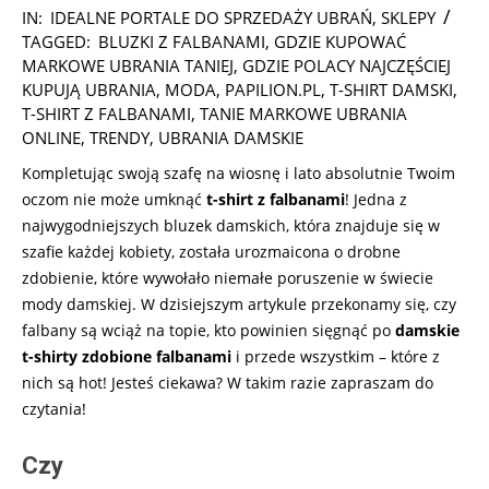
2025-
IN:
IDEALNE PORTALE DO SPRZEDAŻY UBRAŃ
,
SKLEPY
04-
TAGGED:
BLUZKI Z FALBANAMI
,
GDZIE KUPOWAĆ
01
MARKOWE UBRANIA TANIEJ
,
GDZIE POLACY NAJCZĘŚCIEJ
KUPUJĄ UBRANIA
,
MODA
,
PAPILION.PL
,
T-SHIRT DAMSKI
,
T-SHIRT Z FALBANAMI
,
TANIE MARKOWE UBRANIA
ONLINE
,
TRENDY
,
UBRANIA DAMSKIE
Kompletując swoją szafę na wiosnę i lato absolutnie Twoim
oczom nie może umknąć
t-shirt z falbanami
! Jedna z
najwygodniejszych bluzek damskich, która znajduje się w
szafie każdej kobiety, została urozmaicona o drobne
zdobienie, które wywołało niemałe poruszenie w świecie
mody damskiej. W dzisiejszym artykule przekonamy się, czy
falbany są wciąż na topie, kto powinien sięgnąć po
damskie
t-shirty zdobione falbanami
i przede wszystkim – które z
nich są hot! Jesteś ciekawa? W takim razie zapraszam do
czytania!
Czy