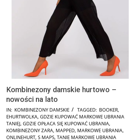
Kombinezony damskie hurtowo –
nowości na lato
2025-
IN:
KOMBINEZONY DAMSKIE
TAGGED:
BOOKER
,
01-
EHURTWOLKA
,
GDZIE KUPOWAĆ MARKOWE UBRANIA
20
TANIEJ
,
GDZIE OPŁACA SIĘ KUPOWAĆ UBRANIA
,
KOMBINEZONY ZARA
,
MAPPED
,
MARKOWE UBRANIA
,
ONLINEHURT
,
S MAPS
,
TANIE MARKOWE UBRANIA