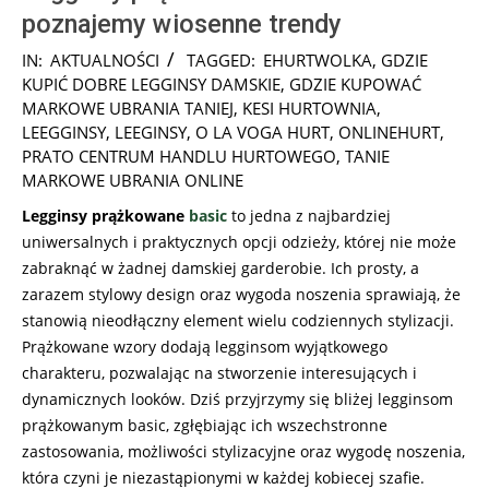
poznajemy wiosenne trendy
2024-
IN:
AKTUALNOŚCI
TAGGED:
EHURTWOLKA
,
GDZIE
11-
KUPIĆ DOBRE LEGGINSY DAMSKIE
,
GDZIE KUPOWAĆ
25
MARKOWE UBRANIA TANIEJ
,
KESI HURTOWNIA
,
LEEGGINSY
,
LEEGINSY
,
O LA VOGA HURT
,
ONLINEHURT
,
PRATO CENTRUM HANDLU HURTOWEGO
,
TANIE
MARKOWE UBRANIA ONLINE
Legginsy prążkowane
basic
to jedna z najbardziej
uniwersalnych i praktycznych opcji odzieży, której nie może
zabraknąć w żadnej damskiej garderobie. Ich prosty, a
zarazem stylowy design oraz wygoda noszenia sprawiają, że
stanowią nieodłączny element wielu codziennych stylizacji.
Prążkowane wzory dodają legginsom wyjątkowego
charakteru, pozwalając na stworzenie interesujących i
dynamicznych looków. Dziś przyjrzymy się bliżej legginsom
prążkowanym basic, zgłębiając ich wszechstronne
zastosowania, możliwości stylizacyjne oraz wygodę noszenia,
która czyni je niezastąpionymi w każdej kobiecej szafie.