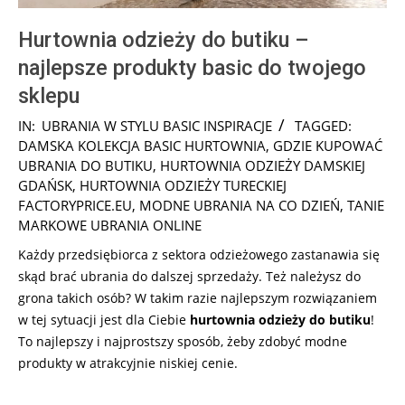
Hurtownia odzieży do butiku –
najlepsze produkty basic do twojego
sklepu
2024-
IN:
UBRANIA W STYLU BASIC INSPIRACJE
TAGGED:
10-
DAMSKA KOLEKCJA BASIC HURTOWNIA
,
GDZIE KUPOWAĆ
24
UBRANIA DO BUTIKU
,
HURTOWNIA ODZIEŻY DAMSKIEJ
GDAŃSK
,
HURTOWNIA ODZIEŻY TURECKIEJ
FACTORYPRICE.EU
,
MODNE UBRANIA NA CO DZIEŃ
,
TANIE
MARKOWE UBRANIA ONLINE
Każdy przedsiębiorca z sektora odzieżowego zastanawia się
skąd brać ubrania do dalszej sprzedaży. Też należysz do
grona takich osób? W takim razie najlepszym rozwiązaniem
w tej sytuacji jest dla Ciebie
hurtownia odzieży do butiku
!
To najlepszy i najprostszy sposób, żeby zdobyć modne
produkty w atrakcyjnie niskiej cenie.