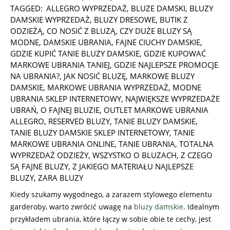
08-
TAGGED:
ALLEGRO WYPRZEDAŻ
,
BLUZE DAMSKI
,
BLUZY
08
DAMSKIE WYPRZEDAŻ
,
BLUZY DRESOWE
,
BUTIK Z
ODZIEŻĄ
,
CO NOSIĆ Z BLUZĄ
,
CZY DUŻE BLUZY SĄ
MODNE
,
DAMSKIE UBRANIA
,
FAJNE CIUCHY DAMSKIE
,
GDZIE KUPIĆ TANIE BLUZY DAMSKIE
,
GDZIE KUPOWAĆ
MARKOWE UBRANIA TANIEJ
,
GDZIE NAJLEPSZE PROMOCJE
NA UBRANIA?
,
JAK NOSIĆ BLUZĘ
,
MARKOWE BLUZY
DAMSKIE
,
MARKOWE UBRANIA WYPRZEDAŻ
,
MODNE
UBRANIA SKLEP INTERNETOWY
,
NAJWIĘKSZE WYPRZEDAŻE
UBRAŃ
,
O FAJNEJ BLUZIE
,
OUTLET MARKOWE UBRANIA
ALLEGRO
,
RESERVED BLUZY
,
TANIE BLUZY DAMSKIE
,
TANIE BLUZY DAMSKIE SKLEP INTERNETOWY
,
TANIE
MARKOWE UBRANIA ONLINE
,
TANIE UBRANIA
,
TOTALNA
WYPRZEDAŻ ODZIEŻY
,
WSZYSTKO O BLUZACH
,
Z CZEGO
SĄ FAJNE BLUZY
,
Z JAKIEGO MATERIAŁU NAJLEPSZE
BLUZY
,
ZARA BLUZY
Kiedy szukamy wygodnego, a zarazem stylowego elementu
garderoby, warto zwrócić uwagę na
bluzy damskie
. Idealnym
przykładem ubrania, które łączy w sobie obie te cechy, jest