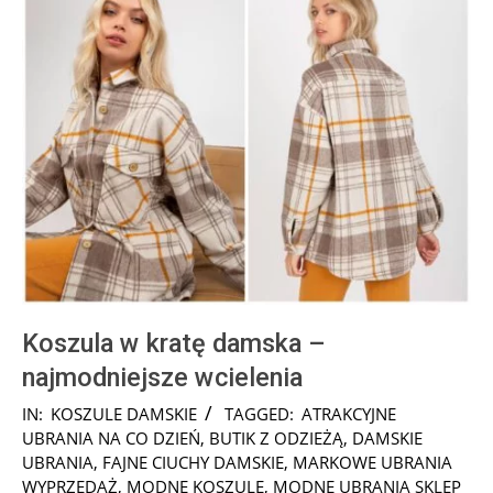
Koszula w kratę damska –
najmodniejsze wcielenia
2024-
IN:
KOSZULE DAMSKIE
TAGGED:
ATRAKCYJNE
10-
UBRANIA NA CO DZIEŃ
,
BUTIK Z ODZIEŻĄ
,
DAMSKIE
08
UBRANIA
,
FAJNE CIUCHY DAMSKIE
,
MARKOWE UBRANIA
WYPRZEDAŻ
,
MODNE KOSZULE
,
MODNE UBRANIA SKLEP