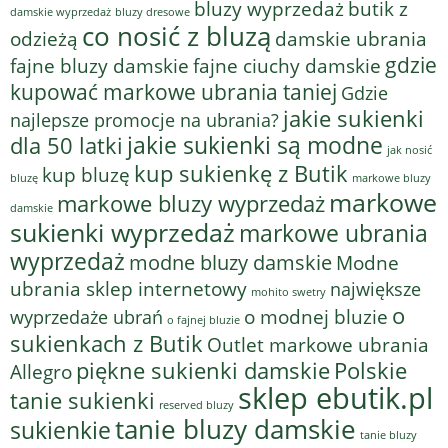
bluzy wyprzedaż
butik z
bluzy dresowe
damskie wyprzedaż
co nosić z bluzą
odzieżą
damskie ubrania
gdzie
fajne bluzy damskie
fajne ciuchy damskie
kupować markowe ubrania taniej
Gdzie
jakie sukienki
najlepsze promocje na ubrania?
jakie sukienki są modne
dla 50 latki
jak nosić
kup sukienkę z Butik
kup bluzę
bluzę
markowe bluzy
markowe
markowe bluzy wyprzedaż
damskie
sukienki wyprzedaż
markowe ubrania
wyprzedaż
modne bluzy damskie
Modne
ubrania sklep internetowy
największe
mohito swetry
o
o modnej bluzie
wyprzedaże ubrań
o fajnej bluzie
sukienkach z Butik
Outlet markowe ubrania
piękne sukienki damskie
Polskie
Allegro
sklep ebutik.pl
tanie sukienki
reserved bluzy
tanie bluzy damskie
sukienkie
tanie bluzy