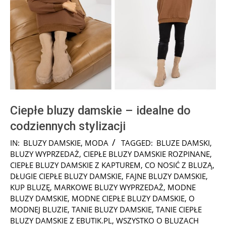
Ciepłe bluzy damskie – idealne do
codziennych stylizacji
2023-
IN:
BLUZY DAMSKIE
,
MODA
TAGGED:
BLUZE DAMSKI
,
12-
BLUZY WYPRZEDAŻ
,
CIEPŁE BLUZY DAMSKIE ROZPINANE
,
26
CIEPŁE BLUZY DAMSKIE Z KAPTUREM
,
CO NOSIĆ Z BLUZĄ
,
DŁUGIE CIEPŁE BLUZY DAMSKIE
,
FAJNE BLUZY DAMSKIE
,
KUP BLUZĘ
,
MARKOWE BLUZY WYPRZEDAŻ
,
MODNE
BLUZY DAMSKIE
,
MODNE CIEPŁE BLUZY DAMSKIE
,
O
MODNEJ BLUZIE
,
TANIE BLUZY DAMSKIE
,
TANIE CIEPŁE
BLUZY DAMSKIE Z EBUTIK.PL
,
WSZYSTKO O BLUZACH