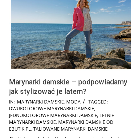
Marynarki damskie – podpowiadamy
jak stylizować je latem?
2026-
IN:
MARYNARKI DAMSKIE
,
MODA
TAGGED:
06-
DWUKOLOROWE MARYNARKI DAMSKIE
,
15
JEDNOKOLOROWE MARYNARKI DAMSKIE
,
LETNIE
MARYNARKI DAMSKIE
,
MARYNARKI DAMSKIE OD
EBUTIK.PL
,
TALIOWANE MARYNARKI DAMSKIE