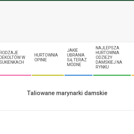
NAJLEPSZA
JAKIE
RODZAJE
HURTOWNIA
HURTOWNIA
UBRANIA
DEKOLTÓW W
ODZIEŻY
OPINIE
SĄ TERAZ
SUKIENKACH
DAMSKIEJ NA
MODNE
RYNKU
Taliowane marynarki damskie