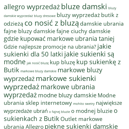
bluze damski
allegro wyprzedaż
bluzy
bluzy wyprzedaż
butik z
bluzy dresowe
damskie wyprzedaż
co nosić z bluzą
odzieżą
damskie ubrania
fajne bluzy damskie
fajne ciuchy damskie
gdzie kupować markowe ubrania taniej
jakie
Gdzie najlepsze promocje na ubrania?
jakie sukienki są
sukienki dla 50 latki
modne
kup sukienkę z
kup bluzę
jak nosić bluzę
Butik
markowe bluzy
markowe bluzy damskie
markowe sukienki
wyprzedaż
wyprzedaż
markowe ubrania
wyprzedaż
modne bluzy damskie
Modne
ubrania sklep internetowy
największe
mohito swetry
o
o modnej bluzie
wyprzedaże ubrań
o fajnej bluzie
sukienkach z Butik
Outlet markowe
piękne sukienki damskie
ubrania Allegro