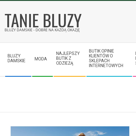
Skip
TANIE BLUZY
to
content
BLUZY DAMSKIE - DOBRE NA KAŻDĄ OKAZJĘ
Secondary
BUTIK OPINIE
Navigation
NAJLEPSZY
BLUZY
KLIENTÓW O
BUTIK Z
MODA
Menu
DAMSKIE
SKLEPACH
ODZIEŻĄ
INTERNETOWYCH