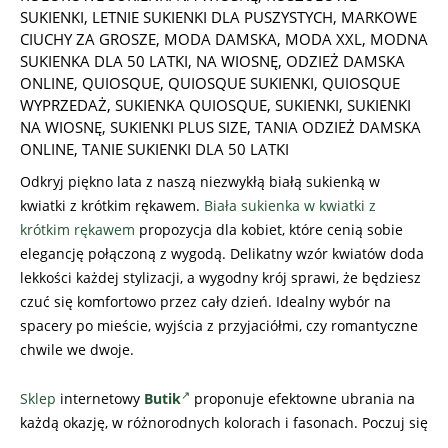
SUKIENKI
,
LETNIE SUKIENKI DLA PUSZYSTYCH
,
MARKOWE
CIUCHY ZA GROSZE
,
MODA DAMSKA
,
MODA XXL
,
MODNA
SUKIENKA DLA 50 LATKI
,
NA WIOSNĘ
,
ODZIEŻ DAMSKA
ONLINE
,
QUIOSQUE
,
QUIOSQUE SUKIENKI
,
QUIOSQUE
WYPRZEDAŻ
,
SUKIENKA QUIOSQUE
,
SUKIENKI
,
SUKIENKI
NA WIOSNĘ
,
SUKIENKI PLUS SIZE
,
TANIA ODZIEŻ DAMSKA
ONLINE
,
TANIE SUKIENKI DLA 50 LATKI
Odkryj piękno lata z naszą niezwykłą białą sukienką w
kwiatki z krótkim rękawem.
Biała sukienka w kwiatki z
krótkim rękawem
propozycja dla kobiet, które cenią sobie
elegancję połączoną z wygodą. Delikatny wzór kwiatów doda
lekkości każdej stylizacji, a wygodny krój sprawi, że będziesz
czuć się komfortowo przez cały dzień. Idealny wybór na
spacery po mieście, wyjścia z przyjaciółmi, czy romantyczne
chwile we dwoje.
Sklep
internetowy
Butik
proponuje efektowne ubrania
na
każdą okazję, w różnorodnych kolorach i fasonach. Poczuj się
…