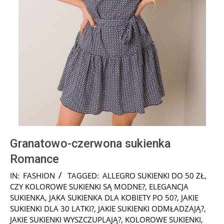
Granatowo-czerwona sukienka
Romance
2025-
IN:
FASHION
TAGGED:
ALLEGRO SUKIENKI DO 50 ZŁ
,
09-
CZY KOLOROWE SUKIENKI SĄ MODNE?
,
ELEGANCJA
18
SUKIENKA
,
JAKA SUKIENKA DLA KOBIETY PO 50?
,
JAKIE
SUKIENKI DLA 30 LATKI?
,
JAKIE SUKIENKI ODMŁADZAJĄ?
,
JAKIE SUKIENKI WYSZCZUPLAJĄ?
,
KOLOROWE SUKIENKI
,