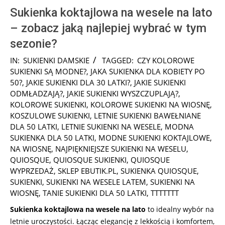
Sukienka koktajlowa na wesele na lato
– zobacz jaką najlepiej wybrać w tym
sezonie?
2026-
IN:
SUKIENKI DAMSKIE
TAGGED:
CZY KOLOROWE
05-
SUKIENKI SĄ MODNE?
,
JAKA SUKIENKA DLA KOBIETY PO
28
50?
,
JAKIE SUKIENKI DLA 30 LATKI?
,
JAKIE SUKIENKI
ODMŁADZAJĄ?
,
JAKIE SUKIENKI WYSZCZUPLAJĄ?
,
KOLOROWE SUKIENKI
,
KOLOROWE SUKIENKI NA WIOSNĘ
,
KOSZULOWE SUKIENKI
,
LETNIE SUKIENKI BAWEŁNIANE
DLA 50 LATKI
,
LETNIE SUKIENKI NA WESELE
,
MODNA
SUKIENKA DLA 50 LATKI
,
MODNE SUKIENKI KOKTAJLOWE
,
NA WIOSNĘ
,
NAJPIĘKNIEJSZE SUKIENKI NA WESELU
,
QUIOSQUE
,
QUIOSQUE SUKIENKI
,
QUIOSQUE
WYPRZEDAŻ
,
SKLEP EBUTIK.PL
,
SUKIENKA QUIOSQUE
,
SUKIENKI
,
SUKIENKI NA WESELE LATEM
,
SUKIENKI NA
WIOSNĘ
,
TANIE SUKIENKI DLA 50 LATKI
,
TTTTTTT
Sukienka koktajlowa na wesele na lato
to idealny wybór na
letnie uroczystości. Łącząc elegancję z lekkością i komfortem,