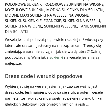
KOLOROWE SUKIENKI
,
KOLOROWE SUKIENKI NA WIOSNĘ
,
KOSZULOWE SUKIENKI
,
MODNA SUKIENKA DLA 50 LATKI
,
MODNE MAXI SUKIENKI NA WESELE
,
NA WIOSNĘ
,
SUKIENKI
,
SUKIENKI ELEGANCKIE
,
SUKIENKI NA WESELU
,
SUKIENKI NA WIOSNĘ
,
SUKIENKI WESELNE
,
TANIE SUKIENKI
DLA 50 LATKI
Wesela jesienią zdarzają się o wiele rzadziej niż wiosną czy
latem, ale czasami jesteśmy na nie zapraszani. Trendy się
zmieniają, a aura nie sprzyja – jak się wtedy ubrać? Dzisiaj
podpowiadamy Wam jakie
sukienki
na wesele jesienią są
najlepsze.
Dress code i warunki pogodowe
Wybierając się na wesele jesienią jak zawsze ważny jest
dress code. Jeśli najpierw odbywa się ślub, a potem wesele
pamiętaj, że Twój strój musi spełniać pewne normy. Unikaj
głębokich dekoltów i odsłoniętych ramion, a jeśli …