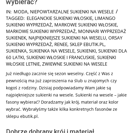
wybierać?
2026-
IN:
MODA
,
NIEPOWTARZALNE SUKIENKI NA WESELE
06-
TAGGED:
ELEGANCKIE SUKIENKI WŁOSKIE
,
LIMANGO
10
SUKIENKI WYPRZEDAŻ
,
MARKOWE SUKIENKI WŁOSKIE
,
MARKOWE SUKIENKI WYPRZEDAŻ
,
MONNARI WYPRZEDAŻ
SUKIENEK
,
NAJPIĘKNIEJSZE SUKIENKI NA WESELU
,
ORSAY
SUKIENKI WYPRZEDAŻ
,
RENEE
,
SKLEP EBUTIK.PL
,
SUKIENKA
,
SUKIENKA NA WESELE
,
SUKIENKI
,
SUKIENKI DLA
60 LATKI
,
SUKIENKI WŁOSKIE I FRANCUSKIE
,
SUKIENKI
WŁOSKIE LETNIE
,
ZWIEWNE SUKIENKI NA WESELE
Już niedługo zacznie się sezon weselny. Część z Was z
pewnością ma już zaproszenia na ślub u znajomych czy
kogoś z rodziny. Dzisiaj podpowiadamy Wam jakie są
najpiękniejsze sukienki na wesele. Sukienki na wesele – jakie
fasony wybierać? Doradzamy jak krój, materiał oraz kolor
wybrać. Wybrałyśmy także kilka konkretnych fasonów ze
sklepu ebutik.pl.
Dobrze dobrany krój i materiał