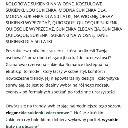
KOLOROWE SUKIENKI NA WIOSNĘ
,
KOSZULOWE
SUKIENKI
,
LOU SUKIENKA
,
MODNA SUKIENKA DLA
,
MODNA SUKIENKA DLA 50 LATKI
,
NA WIOSNĘ
,
ORSAY
SUKIENKI WYPRZEDAŻ
,
QUIOSQUE
,
QUIOSQUE SUKIENKI
,
QUIOSQUE WYPRZEDAŻ
,
SUKIENKA ELEGANCJA
,
SUKIENKA
QUIOSQUE
,
SUKIENKI
,
SUKIENKI NA WIOSNĘ
,
TANIE
SUKIENKI DLA 50 LATKI
Poszukujesz unikalnej
sukienki
, która podkreśli Twoją
osobowość oraz doda elegancji na każdej uroczystości?
Granatowo-czerwona sukienka Romance dostępna na
eButik.pl to model, który łączy w sobie styl, komfort
i
nowoczesne trendy. Jej niepowtarzalny design i kolorystyka
sprawiają, że jest to idealny wybór na różnego rodzaju
eventy – od formalnych spotkań po rodzinne uroczystości.
Otwórz się na trendy, wybierając najmodniejsze tego sezonu
eleganckie
sukienki wieczorowe
. Noś je z krótkim
żakietem czy bolerkiem, dobierz szykowny portfel,
wysokie
buty na obcasie
…