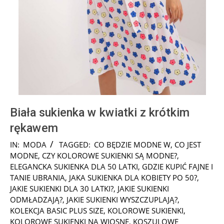
Biała sukienka w kwiatki z krótkim
rękawem
2024-
IN:
MODA
TAGGED:
CO BĘDZIE MODNE W
,
CO JEST
08-
MODNE
,
CZY KOLOROWE SUKIENKI SĄ MODNE?
,
08
ELEGANCKA SUKIENKA DLA 50 LATKI
,
GDZIE KUPIĆ FAJNE I
TANIE UBRANIA
,
JAKA SUKIENKA DLA KOBIETY PO 50?
,
JAKIE SUKIENKI DLA 30 LATKI?
,
JAKIE SUKIENKI
ODMŁADZAJĄ?
,
JAKIE SUKIENKI WYSZCZUPLAJĄ?
,
KOLEKCJA BASIC PLUS SIZE
,
KOLOROWE SUKIENKI
,
KOLOROWE SUKIENKI NA WIOSNĘ
,
KOSZULOWE