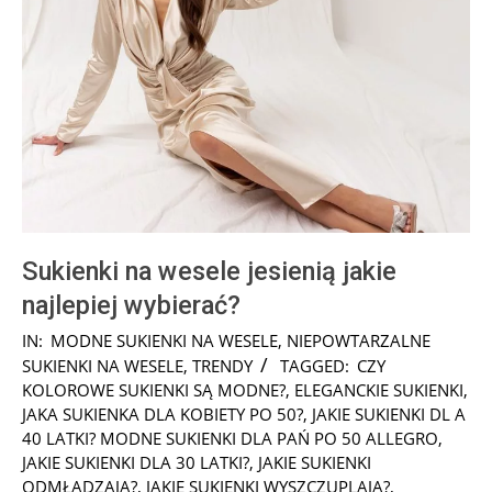
Sukienki na wesele jesienią jakie
najlepiej wybierać?
2024-
IN:
MODNE SUKIENKI NA WESELE
,
NIEPOWTARZALNE
05-
SUKIENKI NA WESELE
,
TRENDY
TAGGED:
CZY
29
KOLOROWE SUKIENKI SĄ MODNE?
,
ELEGANCKIE SUKIENKI
,
JAKA SUKIENKA DLA KOBIETY PO 50?
,
JAKIE SUKIENKI DL A
40 LATKI? MODNE SUKIENKI DLA PAŃ PO 50 ALLEGRO
,
JAKIE SUKIENKI DLA 30 LATKI?
,
JAKIE SUKIENKI
ODMŁADZAJĄ?
,
JAKIE SUKIENKI WYSZCZUPLAJĄ?
,