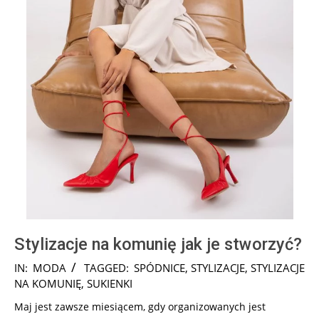
Stylizacje na komunię jak je stworzyć?
2025-
IN:
MODA
TAGGED:
SPÓDNICE
,
STYLIZACJE
,
STYLIZACJE
12-
NA KOMUNIĘ
,
SUKIENKI
17
Maj jest zawsze miesiącem, gdy organizowanych jest