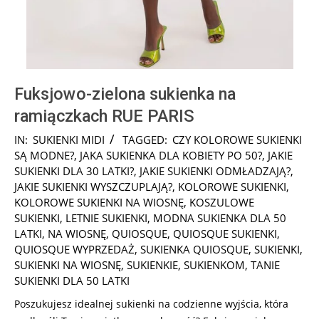
Fuksjowo-zielona sukienka na
ramiączkach RUE PARIS
2024-
IN:
SUKIENKI MIDI
TAGGED:
CZY KOLOROWE SUKIENKI
06-
SĄ MODNE?
,
JAKA SUKIENKA DLA KOBIETY PO 50?
,
JAKIE
17
SUKIENKI DLA 30 LATKI?
,
JAKIE SUKIENKI ODMŁADZAJĄ?
,
JAKIE SUKIENKI WYSZCZUPLAJĄ?
,
KOLOROWE SUKIENKI
,
KOLOROWE SUKIENKI NA WIOSNĘ
,
KOSZULOWE
SUKIENKI
,
LETNIE SUKIENKI
,
MODNA SUKIENKA DLA 50
LATKI
,
NA WIOSNĘ
,
QUIOSQUE
,
QUIOSQUE SUKIENKI
,
QUIOSQUE WYPRZEDAŻ
,
SUKIENKA QUIOSQUE
,
SUKIENKI
,
SUKIENKI NA WIOSNĘ
,
SUKIENKIE
,
SUKIENKOM
,
TANIE
SUKIENKI DLA 50 LATKI
Poszukujesz idealnej sukienki na codzienne wyjścia, która