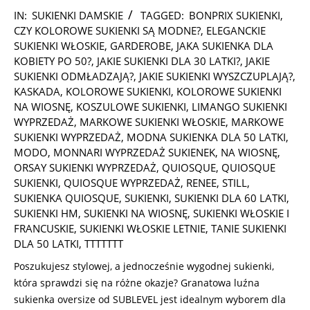
2025-
IN:
SUKIENKI DAMSKIE
TAGGED:
BONPRIX SUKIENKI
,
10-
CZY KOLOROWE SUKIENKI SĄ MODNE?
,
ELEGANCKIE
18
SUKIENKI WŁOSKIE
,
GARDEROBE
,
JAKA SUKIENKA DLA
KOBIETY PO 50?
,
JAKIE SUKIENKI DLA 30 LATKI?
,
JAKIE
SUKIENKI ODMŁADZAJĄ?
,
JAKIE SUKIENKI WYSZCZUPLAJĄ?
,
KASKADA
,
KOLOROWE SUKIENKI
,
KOLOROWE SUKIENKI
NA WIOSNĘ
,
KOSZULOWE SUKIENKI
,
LIMANGO SUKIENKI
WYPRZEDAŻ
,
MARKOWE SUKIENKI WŁOSKIE
,
MARKOWE
SUKIENKI WYPRZEDAŻ
,
MODNA SUKIENKA DLA 50 LATKI
,
MODO
,
MONNARI WYPRZEDAŻ SUKIENEK
,
NA WIOSNĘ
,
ORSAY SUKIENKI WYPRZEDAŻ
,
QUIOSQUE
,
QUIOSQUE
SUKIENKI
,
QUIOSQUE WYPRZEDAŻ
,
RENEE
,
STILL
,
SUKIENKA QUIOSQUE
,
SUKIENKI
,
SUKIENKI DLA 60 LATKI
,
SUKIENKI HM
,
SUKIENKI NA WIOSNĘ
,
SUKIENKI WŁOSKIE I
FRANCUSKIE
,
SUKIENKI WŁOSKIE LETNIE
,
TANIE SUKIENKI
DLA 50 LATKI
,
TTTTTTT
Poszukujesz stylowej, a jednocześnie wygodnej sukienki,
która sprawdzi się na różne okazje? Granatowa luźna
sukienka oversize od SUBLEVEL jest idealnym wyborem dla