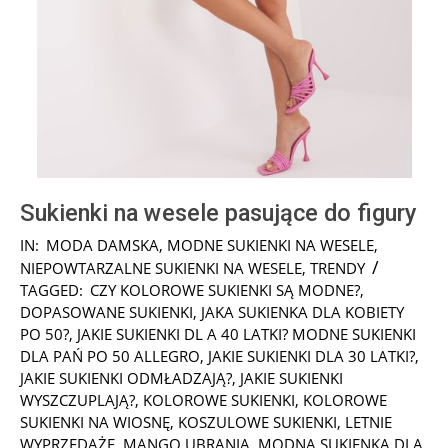
Sukienki na wesele pasujące do figury
2024-
IN:
MODA DAMSKA
,
MODNE SUKIENKI NA WESELE
,
04-
NIEPOWTARZALNE SUKIENKI NA WESELE
,
TRENDY
21
TAGGED:
CZY KOLOROWE SUKIENKI SĄ MODNE?
,
DOPASOWANE SUKIENKI
,
JAKA SUKIENKA DLA KOBIETY
PO 50?
,
JAKIE SUKIENKI DL A 40 LATKI? MODNE SUKIENKI
DLA PAŃ PO 50 ALLEGRO
,
JAKIE SUKIENKI DLA 30 LATKI?
,
JAKIE SUKIENKI ODMŁADZAJĄ?
,
JAKIE SUKIENKI
WYSZCZUPLAJĄ?
,
KOLOROWE SUKIENKI
,
KOLOROWE
SUKIENKI NA WIOSNĘ
,
KOSZULOWE SUKIENKI
,
LETNIE
WYPRZEDAŻE
,
MANGO UBRANIA
,
MODNA SUKIENKA DLA