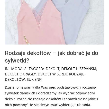
Rodzaje dekoltów – jak dobrać je do
sylwetki?
2024-
IN:
MODA
TAGGED:
DEKOLT
,
DEKOLT HISZPAŃSKI
,
11-
DEKOLT OKRĄGŁY
,
DEKOLT W SEREK
,
RODZAJE
07
DEKOLTÓW
,
SUKIENKI
Dzisiaj omawiamy dla Was pięć podstawowych rodzajów
sylwetek damskich i doradzamy jak wybrać odpowiedni
dekolt. Poznajcie rodzaje dekoltów i sprawdźcie na jakie z
nich powinnyście się decydować wybierając ubrania.