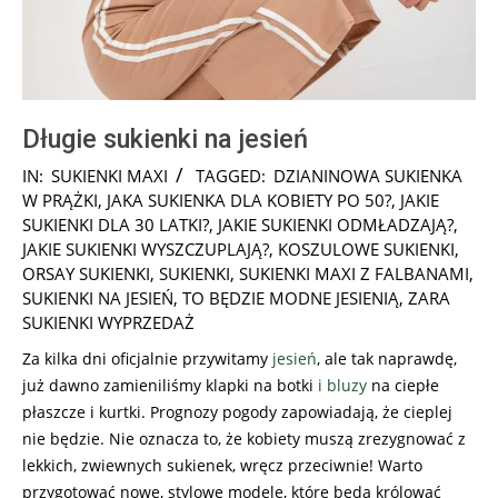
Długie sukienki na jesień
2024-
IN:
SUKIENKI MAXI
TAGGED:
DZIANINOWA SUKIENKA
09-
W PRĄŻKI
,
JAKA SUKIENKA DLA KOBIETY PO 50?
,
JAKIE
02
SUKIENKI DLA 30 LATKI?
,
JAKIE SUKIENKI ODMŁADZAJĄ?
,
JAKIE SUKIENKI WYSZCZUPLAJĄ?
,
KOSZULOWE SUKIENKI
,
ORSAY SUKIENKI
,
SUKIENKI
,
SUKIENKI MAXI Z FALBANAMI
,
SUKIENKI NA JESIEŃ
,
TO BĘDZIE MODNE JESIENIĄ
,
ZARA
SUKIENKI WYPRZEDAŻ
Za kilka dni oficjalnie przywitamy
jesień
, ale tak naprawdę,
już dawno zamieniliśmy klapki na botki
i
bluzy
na ciepłe
płaszcze i kurtki. Prognozy pogody zapowiadają, że cieplej
nie będzie. Nie oznacza to, że kobiety muszą zrezygnować z
lekkich, zwiewnych sukienek, wręcz przeciwnie! Warto
przygotować nowe, stylowe modele, które będą królować