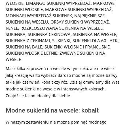
22
WŁOSKIE
,
LIMANGO SUKIENKI WYPRZEDAŻ
,
MARKOWE
SUKIENKI WŁOSKIE
,
MARKOWE SUKIENKI WYPRZEDAŻ
,
MONNARI WYPRZEDAŻ SUKIENEK
,
NAJPIĘKNIEJSZE
SUKIENKI NA WESELU
,
ORSAY SUKIENKI WYPRZEDAŻ
,
RENEE
,
ROZKLOSZOWANA SUKIENKA NA WESELE
,
SUKIENKA
,
SUKIENKA CEKINOWA
,
SUKIENKA NA WESELE
,
SUKIENKA Z CEKINAMI
,
SUKIENKI
,
SUKIENKI DLA 60 LATKI
,
SUKIENKI NA BALE
,
SUKIENKI WŁOSKIE I FRANCUSKIE
,
SUKIENKI WŁOSKIE LETNIE
,
ZWIEWNE SUKIENKI NA
WESELE
Masz kilka zaproszeń na wesele w tym roku, ale nie wiesz
jaką kreację warto wybrać? Bardzo modne są mocne barwy
takie jak czerwień, kobalt czy róż. Dzisiaj omawiamy dla Was
modne sukienki na wesele w intensywnych kolorach.
Znajdźcie fason idealny dla siebie.
Modne sukienki na wesele: kobalt
W naszym zestawieniu nie można pominąć modnego