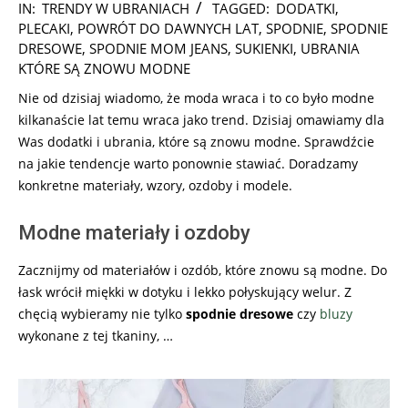
2025-
IN:
TRENDY W UBRANIACH
TAGGED:
DODATKI
,
08-
PLECAKI
,
POWRÓT DO DAWNYCH LAT
,
SPODNIE
,
SPODNIE
21
DRESOWE
,
SPODNIE MOM JEANS
,
SUKIENKI
,
UBRANIA
KTÓRE SĄ ZNOWU MODNE
Nie od dzisiaj wiadomo, że moda wraca i to co było modne
kilkanaście lat temu wraca jako trend. Dzisiaj omawiamy dla
Was dodatki i ubrania, które są znowu modne. Sprawdźcie
na jakie tendencje warto ponownie stawiać. Doradzamy
konkretne materiały, wzory, ozdoby i modele.
Modne materiały i ozdoby
Zacznijmy od materiałów i ozdób, które znowu są modne. Do
łask wrócił miękki w dotyku i lekko połyskujący welur. Z
chęcią wybieramy nie tylko
spodnie dresowe
czy
bluzy
wykonane z tej tkaniny, …