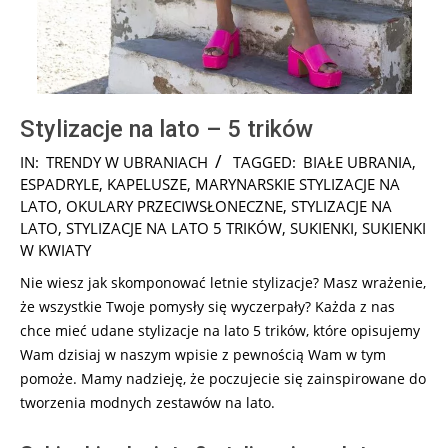
Stylizacje na lato – 5 trików
2025-
IN:
TRENDY W UBRANIACH
TAGGED:
BIAŁE UBRANIA
,
08-
ESPADRYLE
,
KAPELUSZE
,
MARYNARSKIE STYLIZACJE NA
28
LATO
,
OKULARY PRZECIWSŁONECZNE
,
STYLIZACJE NA
LATO
,
STYLIZACJE NA LATO 5 TRIKÓW
,
SUKIENKI
,
SUKIENKI
W KWIATY
Nie wiesz jak skomponować letnie stylizacje? Masz wrażenie,
że wszystkie Twoje pomysły się wyczerpały? Każda z nas
chce mieć udane stylizacje na lato 5 trików, które opisujemy
Wam dzisiaj w naszym wpisie z pewnością Wam w tym
pomoże. Mamy nadzieję, że poczujecie się zainspirowane do
tworzenia modnych zestawów na lato.