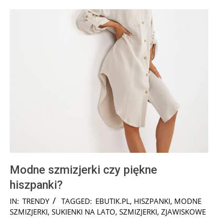
Modne szmizjerki czy piękne
hiszpanki?
2018-
IN:
TRENDY
TAGGED:
EBUTIK.PL
,
HISZPANKI
,
MODNE
08-
SZMIZJERKI
,
SUKIENKI NA LATO
,
SZMIZJERKI
,
ZJAWISKOWE