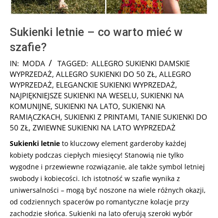
Sukienki letnie – co warto mieć w
szafie?
2026-
IN:
MODA
TAGGED:
ALLEGRO SUKIENKI DAMSKIE
06-
WYPRZEDAŻ
,
ALLEGRO SUKIENKI DO 50 ZŁ
,
ALLEGRO
03
WYPRZEDAŻ
,
ELEGANCKIE SUKIENKI WYPRZEDAŻ
,
NAJPIĘKNIEJSZE SUKIENKI NA WESELU
,
SUKIENKI NA
KOMUNIJNE
,
SUKIENKI NA LATO
,
SUKIENKI NA
RAMIĄCZKACH
,
SUKIENKI Z PRINTAMI
,
TANIE SUKIENKI DO
50 ZŁ
,
ZWIEWNE SUKIENKI NA LATO WYPRZEDAŻ
Sukienki letnie
to kluczowy element garderoby każdej
kobiety podczas ciepłych miesięcy! Stanowią nie tylko
wygodne i przewiewne rozwiązanie, ale także symbol letniej
swobody i kobiecości. Ich istotność w szafie wynika z
uniwersalności – mogą być noszone na wiele różnych okazji,
od codziennych spacerów po romantyczne kolacje przy
zachodzie słońca. Sukienki na lato oferują szeroki wybór