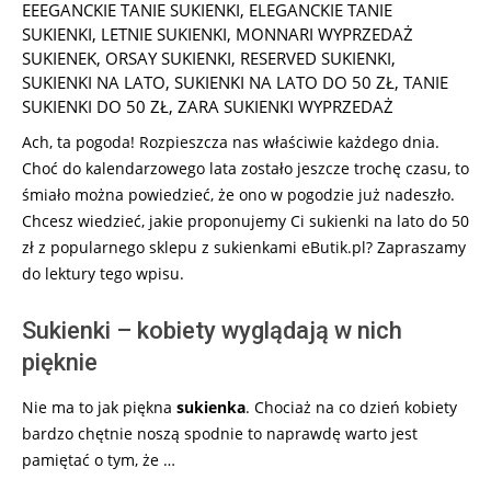
26
EEEGANCKIE TANIE SUKIENKI
,
ELEGANCKIE TANIE
SUKIENKI
,
LETNIE SUKIENKI
,
MONNARI WYPRZEDAŻ
SUKIENEK
,
ORSAY SUKIENKI
,
RESERVED SUKIENKI
,
SUKIENKI NA LATO
,
SUKIENKI NA LATO DO 50 ZŁ
,
TANIE
SUKIENKI DO 50 ZŁ
,
ZARA SUKIENKI WYPRZEDAŻ
Ach, ta pogoda! Rozpieszcza nas właściwie każdego dnia.
Choć do kalendarzowego lata zostało jeszcze trochę czasu, to
śmiało można powiedzieć, że ono w pogodzie już nadeszło.
Chcesz wiedzieć, jakie proponujemy Ci sukienki na lato do 50
zł z popularnego sklepu z sukienkami eButik.pl? Zapraszamy
do lektury tego wpisu.
Sukienki – kobiety wyglądają w nich
pięknie
Nie ma to jak piękna
sukienka
. Chociaż na co dzień kobiety
bardzo chętnie noszą spodnie to naprawdę warto jest
pamiętać o tym, że …