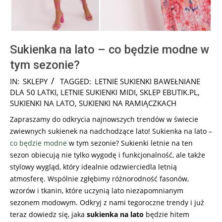
Sukienka na lato – co będzie modne w
tym sezonie?
2026-
IN:
SKLEPY
TAGGED:
LETNIE SUKIENKI BAWEŁNIANE
06-
DLA 50 LATKI
,
LETNIE SUKIENKI MIDI
,
SKLEP EBUTIK.PL
,
12
SUKIENKI NA LATO
,
SUKIENKI NA RAMIĄCZKACH
Zapraszamy do odkrycia najnowszych trendów w świecie
zwiewnych sukienek na nadchodzące lato! Sukienka na lato –
co będzie modne
w tym sezonie? Sukienki letnie na ten
sezon obiecują nie tylko wygodę i funkcjonalność, ale także
stylowy wygląd, który idealnie odzwierciedla letnią
atmosferę. Wspólnie zgłębimy różnorodność fasonów,
wzorów i tkanin, które uczynią lato niezapomnianym
sezonem modowym. Odkryj z nami tegoroczne trendy i już
teraz dowiedz się, jaka
sukienka na lato
będzie hitem