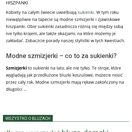
16
HISZPANKI
Kobiety na całym świecie uwielbiają
sukienki
. W tym roku
niewątpliwie na tapecie są modne szmizjerki i zjawiskowe
hiszpanki. Obie sukienki zasadniczo różnią się między sobą
nie tylko krojem, ale także okazjami, na które możemy je
zakładać. Zobaczcie porady naszej stylistki w tych kwestiach.
Modne szmizjerki – co to za sukienki?
Szmizjerki
to sukienki na lato, ale nie tylko. Te stroje, które
wyglądają jak przedłużone bluzki koszulowe, możecie nosić
przez cały rok. Modne szmizjerki mają rękaw zakończony na
długości …
WSZYSTKO O BLUZACH