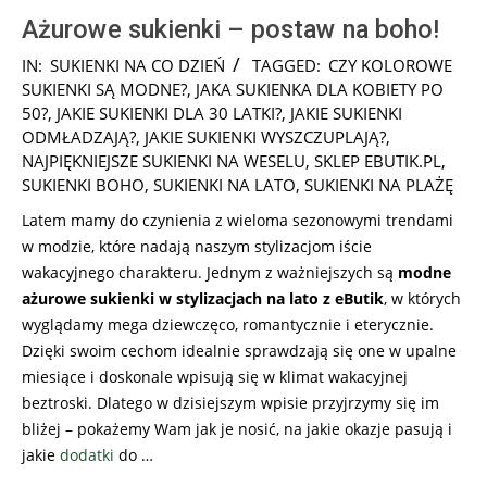
Ażurowe sukienki – postaw na boho!
2026-
IN:
SUKIENKI NA CO DZIEŃ
TAGGED:
CZY KOLOROWE
05-
SUKIENKI SĄ MODNE?
,
JAKA SUKIENKA DLA KOBIETY PO
13
50?
,
JAKIE SUKIENKI DLA 30 LATKI?
,
JAKIE SUKIENKI
ODMŁADZAJĄ?
,
JAKIE SUKIENKI WYSZCZUPLAJĄ?
,
NAJPIĘKNIEJSZE SUKIENKI NA WESELU
,
SKLEP EBUTIK.PL
,
SUKIENKI BOHO
,
SUKIENKI NA LATO
,
SUKIENKI NA PLAŻĘ
Latem mamy do czynienia z wieloma sezonowymi trendami
w modzie, które nadają naszym stylizacjom iście
wakacyjnego charakteru. Jednym z ważniejszych są
modne
ażurowe sukienki w stylizacjach na lato z eButik
, w których
wyglądamy mega dziewczęco, romantycznie i eterycznie.
Dzięki swoim cechom idealnie sprawdzają się one w upalne
miesiące i doskonale wpisują się w klimat wakacyjnej
beztroski. Dlatego w dzisiejszym wpisie przyjrzymy się im
bliżej – pokażemy Wam jak je nosić, na jakie okazje pasują i
jakie
dodatki
do …