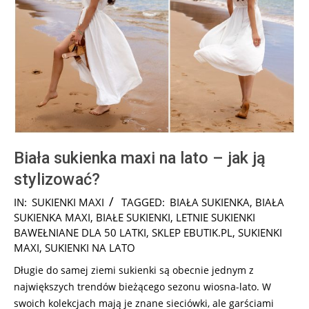
Biała sukienka maxi na lato – jak ją
stylizować?
2026-
IN:
SUKIENKI MAXI
TAGGED:
BIAŁA SUKIENKA
,
BIAŁA
07-
SUKIENKA MAXI
,
BIAŁE SUKIENKI
,
LETNIE SUKIENKI
27
BAWEŁNIANE DLA 50 LATKI
,
SKLEP EBUTIK.PL
,
SUKIENKI
MAXI
,
SUKIENKI NA LATO
Długie do samej ziemi sukienki są obecnie jednym z
największych trendów bieżącego sezonu wiosna-lato. W
swoich kolekcjach mają je znane sieciówki, ale garściami