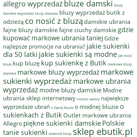
bluze damski
allegro wyprzedaż
bluzy
bluzy wyprzedaż
butik z
bluzy dresowe
damskie wyprzedaż
co nosić z bluzą
odzieżą
damskie ubrania
gdzie
fajne bluzy damskie
fajne ciuchy damskie
kupować markowe ubrania taniej
Gdzie
jakie sukienki
najlepsze promocje na ubrania?
jakie sukienki są modne
dla 50 latki
jak nosić
kup sukienkę z Butik
kup bluzę
bluzę
markowe bluzy
markowe
markowe bluzy wyprzedaż
damskie
sukienki wyprzedaż
markowe ubrania
wyprzedaż
modne bluzy damskie
Modne
ubrania sklep internetowy
największe
mohito swetry
o
o modnej bluzie
wyprzedaże ubrań
o fajnej bluzie
sukienkach z Butik
Outlet markowe ubrania
piękne sukienki damskie
Polskie
Allegro
sklep ebutik.pl
tanie sukienki
reserved bluzy