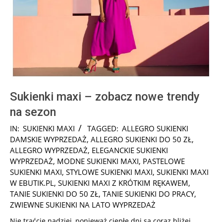
Sukienki maxi – zobacz nowe trendy
na sezon
2025-
IN:
SUKIENKI MAXI
TAGGED:
ALLEGRO SUKIENKI
10-
DAMSKIE WYPRZEDAŻ
,
ALLEGRO SUKIENKI DO 50 ZŁ
,
20
ALLEGRO WYPRZEDAŻ
,
ELEGANCKIE SUKIENKI
WYPRZEDAŻ
,
MODNE SUKIENKI MAXI
,
PASTELOWE
SUKIENKI MAXI
,
STYLOWE SUKIENKI MAXI
,
SUKIENKI MAXI
W EBUTIK.PL
,
SUKIENKI MAXI Z KRÓTKIM RĘKAWEM
,
TANIE SUKIENKI DO 50 ZŁ
,
TANIE SUKIENKI DO PRACY
,
ZWIEWNE SUKIENKI NA LATO WYPRZEDAŻ
Nie traćcie nadziei, ponieważ ciepłe dni są coraz bliżej.