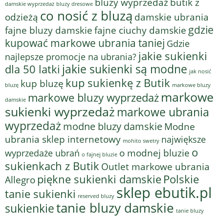
bluzy wyprzedaż
butik z
bluzy dresowe
damskie wyprzedaż
co nosić z bluzą
odzieżą
damskie ubrania
gdzie
fajne bluzy damskie
fajne ciuchy damskie
kupować markowe ubrania taniej
Gdzie
jakie sukienki
najlepsze promocje na ubrania?
jakie sukienki są modne
dla 50 latki
jak nosić
kup sukienkę z Butik
kup bluzę
bluzę
markowe bluzy
markowe
markowe bluzy wyprzedaż
damskie
sukienki wyprzedaż
markowe ubrania
wyprzedaż
modne bluzy damskie
Modne
ubrania sklep internetowy
największe
mohito swetry
o
o modnej bluzie
wyprzedaże ubrań
o fajnej bluzie
sukienkach z Butik
Outlet markowe ubrania
piękne sukienki damskie
Polskie
Allegro
sklep ebutik.pl
tanie sukienki
reserved bluzy
tanie bluzy damskie
sukienkie
tanie bluzy