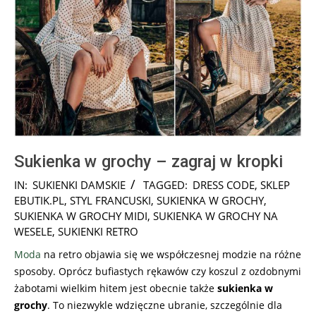
Sukienka w grochy – zagraj w kropki
2025-
IN:
SUKIENKI DAMSKIE
TAGGED:
DRESS CODE
,
SKLEP
11-
EBUTIK.PL
,
STYL FRANCUSKI
,
SUKIENKA W GROCHY
,
14
SUKIENKA W GROCHY MIDI
,
SUKIENKA W GROCHY NA
WESELE
,
SUKIENKI RETRO
Moda
na retro objawia się we współczesnej modzie na różne
sposoby. Oprócz bufiastych rękawów czy koszul z ozdobnymi
żabotami wielkim hitem jest obecnie także
sukienka w
grochy
. To niezwykle wdzięczne ubranie, szczególnie dla