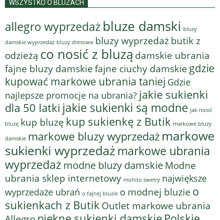
WSZYSTKO O BLUZACH
bluze damski
allegro wyprzedaż
bluzy
bluzy wyprzedaż
butik z
bluzy dresowe
damskie wyprzedaż
co nosić z bluzą
odzieżą
damskie ubrania
gdzie
fajne bluzy damskie
fajne ciuchy damskie
kupować markowe ubrania taniej
Gdzie
jakie sukienki
najlepsze promocje na ubrania?
jakie sukienki są modne
dla 50 latki
jak nosić
kup sukienkę z Butik
kup bluzę
bluzę
markowe bluzy
markowe
markowe bluzy wyprzedaż
damskie
sukienki wyprzedaż
markowe ubrania
wyprzedaż
modne bluzy damskie
Modne
ubrania sklep internetowy
największe
mohito swetry
o
o modnej bluzie
wyprzedaże ubrań
o fajnej bluzie
sukienkach z Butik
Outlet markowe ubrania
piękne sukienki damskie
Polskie
Allegro