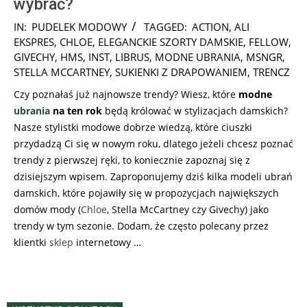
wybrać?
2025-
IN:
PUDELEK MODOWY
TAGGED:
ACTION
,
ALI
10-
EKSPRES
,
CHLOE
,
ELEGANCKIE SZORTY DAMSKIE
,
FELLOW
,
16
GIVECHY
,
HMS
,
INST
,
LIBRUS
,
MODNE UBRANIA
,
MSNGR
,
STELLA MCCARTNEY
,
SUKIENKI Z DRAPOWANIEM
,
TRENCZ
Czy poznałaś już najnowsze trendy? Wiesz, które
modne
ubrania
na ten rok
będą królować w stylizacjach damskich?
Nasze stylistki modowe dobrze wiedzą, które ciuszki
przydadzą Ci się w nowym roku, dlatego jeżeli chcesz poznać
trendy z pierwszej ręki, to koniecznie zapoznaj się z
dzisiejszym wpisem. Zaproponujemy dziś kilka modeli ubrań
damskich, które pojawiły się w propozycjach największych
domów mody (
Chloe
, Stella McCartney czy Givechy) jako
trendy w tym sezonie. Dodam, że często polecany przez
klientki
sklep
internetowy …