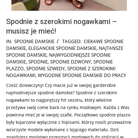
Spodnie z szerokimi nogawkami –
musisz je mieć!
2025-
IN:
SPODNIE DAMSKIE
TAGGED:
CIEKAWE SPODNIE
08-
DAMSKIE
,
ELEGANCKIE SPODNIE DAMSKIE
,
NAJTAŃSZE
15
SPODNIE DAMSKIE
,
NAJWYGODNIEJSZE SPODNIE
DAMSKIE
,
SPODNIE
,
SPODNIE DZWONY
,
SPODNIE
PLAZZO
,
SPODNIE SZWEDY
,
SPODNIE Z SZEROKIMI
NOGAWKAMI
,
WYGODNE SPODNIE DAMSKIE DO PRACY
Cześć dziewczyny! Czy macie już w swojej garderobie
najmodniejsze spodnie damskie? Spodnie z szerokimi
nogawkami to najgorętszy hit sezonu, który właśnie
przeżywa swój come back na rynku modowym. Każda z Was
powinna mieć je w swojej szafie. Początkowo spodnie plazzo
były kojarzone wyłącznie z hipisami, którzy nosili przeważnie
wzorzyste modele wykonane z lejącego materiału. Dziś
znajdziesz mnóstwo propozycji modowych do stylizacji w