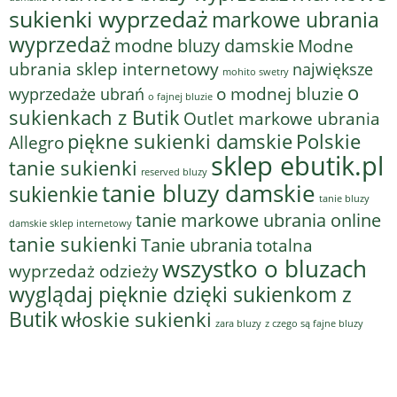
sukienki wyprzedaż
markowe ubrania
wyprzedaż
modne bluzy damskie
Modne
ubrania sklep internetowy
największe
mohito swetry
o
o modnej bluzie
wyprzedaże ubrań
o fajnej bluzie
sukienkach z Butik
Outlet markowe ubrania
piękne sukienki damskie
Polskie
Allegro
sklep ebutik.pl
tanie sukienki
reserved bluzy
tanie bluzy damskie
sukienkie
tanie bluzy
tanie markowe ubrania online
damskie sklep internetowy
tanie sukienki
Tanie ubrania
totalna
wszystko o bluzach
wyprzedaż odzieży
wyglądaj pięknie dzięki sukienkom z
Butik
włoskie sukienki
z czego są fajne bluzy
zara bluzy