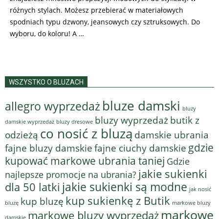
różnych stylach. Możesz przebierać w materiałowych
spodniach typu dzwony, jeansowych czy sztruksowych. Do
wyboru, do koloru! A …
WSZYSTKO O BLUZACH
bluze damski
allegro wyprzedaż
bluzy
bluzy wyprzedaż
butik z
bluzy dresowe
damskie wyprzedaż
co nosić z bluzą
odzieżą
damskie ubrania
gdzie
fajne bluzy damskie
fajne ciuchy damskie
kupować markowe ubrania taniej
Gdzie
jakie sukienki
najlepsze promocje na ubrania?
jakie sukienki są modne
dla 50 latki
jak nosić
kup sukienkę z Butik
kup bluzę
bluzę
markowe bluzy
markowe
markowe bluzy wyprzedaż
damskie