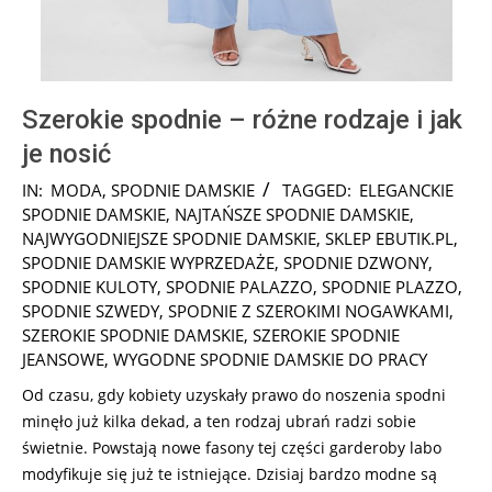
Szerokie spodnie – różne rodzaje i jak
je nosić
2026-
IN:
MODA
,
SPODNIE DAMSKIE
TAGGED:
ELEGANCKIE
03-
SPODNIE DAMSKIE
,
NAJTAŃSZE SPODNIE DAMSKIE
,
18
NAJWYGODNIEJSZE SPODNIE DAMSKIE
,
SKLEP EBUTIK.PL
,
SPODNIE DAMSKIE WYPRZEDAŻE
,
SPODNIE DZWONY
,
SPODNIE KULOTY
,
SPODNIE PALAZZO
,
SPODNIE PLAZZO
,
SPODNIE SZWEDY
,
SPODNIE Z SZEROKIMI NOGAWKAMI
,
SZEROKIE SPODNIE DAMSKIE
,
SZEROKIE SPODNIE
JEANSOWE
,
WYGODNE SPODNIE DAMSKIE DO PRACY
Od czasu, gdy kobiety uzyskały prawo do noszenia spodni
minęło już kilka dekad, a ten rodzaj ubrań radzi sobie
świetnie. Powstają nowe fasony tej części garderoby labo
modyfikuje się już te istniejące. Dzisiaj bardzo modne są