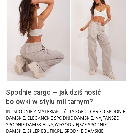
Spodnie cargo – jak dziś nosić
bojówki w stylu militarnym?
2026-
IN:
SPODNIE Z MATERIAŁU
TAGGED:
CARGO SPODNIE
05-
DAMSKIE
,
ELEGANCKIE SPODNIE DAMSKIE
,
NAJTAŃSZE
29
SPODNIE DAMSKIE
,
NAJWYGODNIEJSZE SPODNIE
DAMSKIE
,
SKLEP EBUTIK.PL
,
SPODNIE DAMSKIE