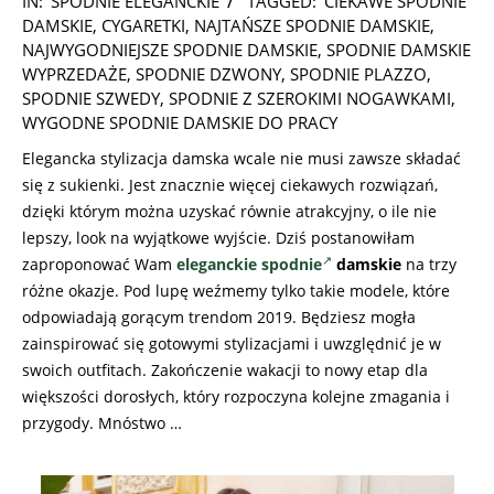
IN:
SPODNIE ELEGANCKIE
TAGGED:
CIEKAWE SPODNIE
08-
DAMSKIE
,
CYGARETKI
,
NAJTAŃSZE SPODNIE DAMSKIE
,
16
NAJWYGODNIEJSZE SPODNIE DAMSKIE
,
SPODNIE DAMSKIE
WYPRZEDAŻE
,
SPODNIE DZWONY
,
SPODNIE PLAZZO
,
SPODNIE SZWEDY
,
SPODNIE Z SZEROKIMI NOGAWKAMI
,
WYGODNE SPODNIE DAMSKIE DO PRACY
Elegancka stylizacja damska wcale nie musi zawsze składać
się z sukienki. Jest znacznie więcej ciekawych rozwiązań,
dzięki którym można uzyskać równie atrakcyjny, o ile nie
lepszy, look na wyjątkowe wyjście. Dziś postanowiłam
zaproponować Wam
eleganckie spodnie
damskie
na trzy
różne okazje. Pod lupę weźmemy tylko takie modele, które
odpowiadają gorącym trendom 2019. Będziesz mogła
zainspirować się gotowymi stylizacjami i uwzględnić je w
swoich outfitach. Zakończenie wakacji to nowy etap dla
większości dorosłych, który rozpoczyna kolejne zmagania i
przygody. Mnóstwo …