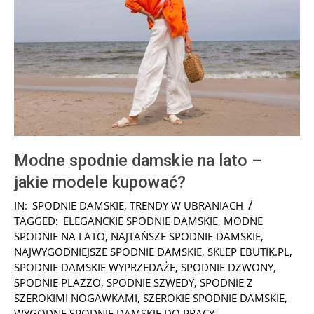
Modne spodnie damskie na lato –
jakie modele kupować?
2026-
IN:
SPODNIE DAMSKIE
,
TRENDY W UBRANIACH
07-
TAGGED:
ELEGANCKIE SPODNIE DAMSKIE
,
MODNE
23
SPODNIE NA LATO
,
NAJTAŃSZE SPODNIE DAMSKIE
,
NAJWYGODNIEJSZE SPODNIE DAMSKIE
,
SKLEP EBUTIK.PL
,
SPODNIE DAMSKIE WYPRZEDAŻE
,
SPODNIE DZWONY
,
SPODNIE PLAZZO
,
SPODNIE SZWEDY
,
SPODNIE Z
SZEROKIMI NOGAWKAMI
,
SZEROKIE SPODNIE DAMSKIE
,
WYGODNE SPODNIE DAMSKIE DO PRACY