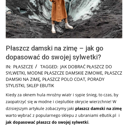
Płaszcz damski na zimę – jak go
dopasować do swojej sylwetki?
2025-
IN:
PŁASZCZE
TAGGED:
JAK DOBRAĆ PŁASZCZ DO
12-
SYLWETKI
,
MODNE PŁASZCZE DAMSKIE ZIMOWE
,
PŁASZCZ
10
DAMSKI NA ZIMĘ
,
PŁASZCZ POLO COAT
,
PORADY
STYLISTKI
,
SKLEP EBUTIK
Kiedy za oknem hula mroźny wiatr i sypie śnieg, to czas, by
zaopatrzyć się w modne i cieplutkie okrycie wierzchnie! W
dzisiejszym artykule zobaczymy jaki
płaszcz damski na zimę
warto wybrać z popularnego sklepu z ubraniami eButik.pl i
jak dopasować płaszcz do swojej sylwetki
.