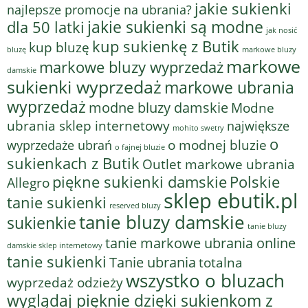
jakie sukienki
najlepsze promocje na ubrania?
jakie sukienki są modne
dla 50 latki
jak nosić
kup sukienkę z Butik
kup bluzę
bluzę
markowe bluzy
markowe
markowe bluzy wyprzedaż
damskie
sukienki wyprzedaż
markowe ubrania
wyprzedaż
modne bluzy damskie
Modne
ubrania sklep internetowy
największe
mohito swetry
o
o modnej bluzie
wyprzedaże ubrań
o fajnej bluzie
sukienkach z Butik
Outlet markowe ubrania
piękne sukienki damskie
Polskie
Allegro
sklep ebutik.pl
tanie sukienki
reserved bluzy
tanie bluzy damskie
sukienkie
tanie bluzy
tanie markowe ubrania online
damskie sklep internetowy
tanie sukienki
Tanie ubrania
totalna
wszystko o bluzach
wyprzedaż odzieży
wyglądaj pięknie dzięki sukienkom z