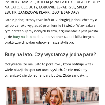
2026-
IN:
BUTY DAMSKIE
,
KOLEKCJA NA LATO
TAGGED:
BUTY
02-
NA LATO
,
CCC BUTY
,
EOBUWIE
,
ESPADRYLE
,
SKLEP
17
EBUTIK
,
ZAMSZOWE KLAPKI
,
ZŁOTE SANDAŁY
Lato z jednej strony trwa krótko. Z drugiej jednak chcemy o
tej porze roku wyglądać promiennie i świeżo. W związku z
tym potrzebujemy nowych butów, argumentacja jest prosta.
Jakie
buty na lato
będą Ci potrzebne? Na te i kilka innych,
praktycznych pytań odpowie nasza stylistka.
Buty na lato. Czy wystarczy jedna para?
Oczywiście, że nie. Lato to pora roku, która obfituje w tak
wiele okazji do spotkań towarzyskich, że nie możemy
ograniczyć się do jednej pary butów. Złote sandały, …