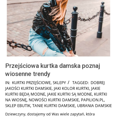
Przejściowa kurtka damska poznaj
wiosenne trendy
2026-
IN:
KURTKI PRZEJŚCIOWE
,
SKLEPY
TAGGED:
DOBREJ
02-
JAKOŚCI KURTKI DAMSKIE
,
JAKI KOLOR KURTKI
,
JAKIE
11
KURTKI BĘDĄ MODNE
,
JAKIE KURTKI SĄ MODNE
,
KURTKI
NA WIOSNĘ
,
NOWOŚCI KURTKI DAMSKIE
,
PAPILION.PL
,
SKLEP EBUTIK
,
TANIE KURTKI DAMSKIE
,
UBRANIA DAMSKIE
Dziewczyny, dostajemy od Was wiele zapytań, która