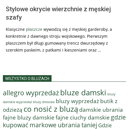
Stylowe okrycie wierzchnie z męskiej
szafy
Klasyczne
płaszcze
wywodzą się z męskiej garderoby, a
konkretnie z dawnego stroju wojskowego. Pierwszym
płaszczem był długi gumowany trencz dwurzędowy z
szerokim paskeim, z patkami i kieszeniami oraz …
WSZYSTKO O BLUZACH
bluze damski
allegro wyprzedaż
bluzy
bluzy wyprzedaż
butik z
bluzy dresowe
damskie wyprzedaż
co nosić z bluzą
odzieżą
damskie ubrania
gdzie
fajne bluzy damskie
fajne ciuchy damskie
kupować markowe ubrania taniej
Gdzie