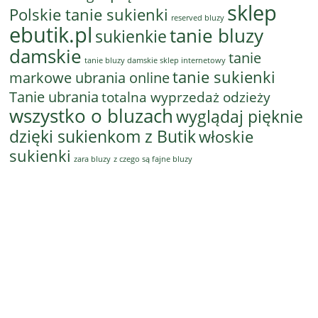
sklep
Polskie tanie sukienki
reserved bluzy
ebutik.pl
tanie bluzy
sukienkie
damskie
tanie
tanie bluzy damskie sklep internetowy
tanie sukienki
markowe ubrania online
Tanie ubrania
totalna wyprzedaż odzieży
wszystko o bluzach
wyglądaj pięknie
dzięki sukienkom z Butik
włoskie
sukienki
z czego są fajne bluzy
zara bluzy