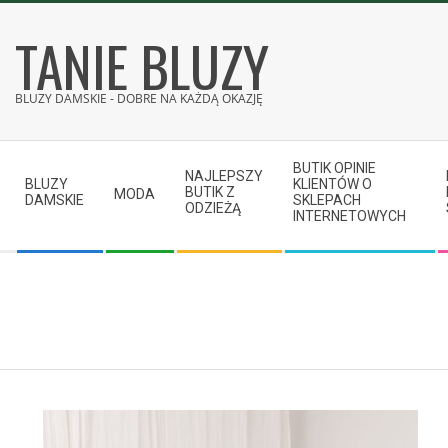
Skip
TANIE BLUZY
to
content
BLUZY DAMSKIE - DOBRE NA KAŻDĄ OKAZJĘ
Secondary
BUTIK OPINIE
Navigation
NAJLEPSZY
BLUZY
KLIENTÓW O
BUTIK Z
MODA
Menu
DAMSKIE
SKLEPACH
ODZIEŻĄ
INTERNETOWYCH