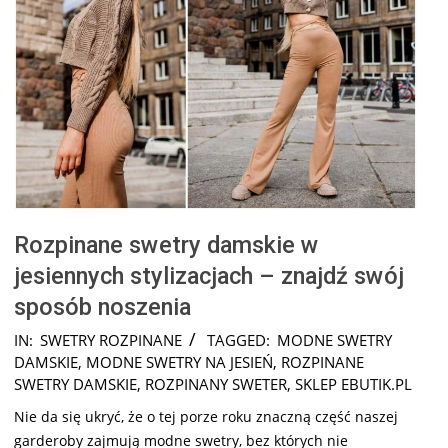
Rozpinane swetry damskie w
jesiennych stylizacjach – znajdź swój
sposób noszenia
2026-
IN:
SWETRY ROZPINANE
TAGGED:
MODNE SWETRY
07-
DAMSKIE
,
MODNE SWETRY NA JESIEŃ
,
ROZPINANE
28
SWETRY DAMSKIE
,
ROZPINANY SWETER
,
SKLEP EBUTIK.PL
Nie da się ukryć, że o tej porze roku znaczną część naszej
garderoby zajmują modne swetry, bez których nie