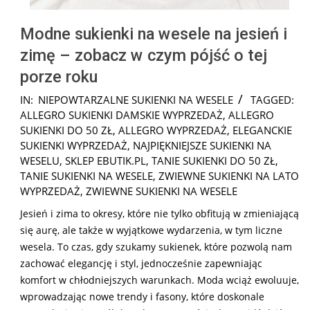
Modne sukienki na wesele na jesień i
zimę – zobacz w czym pójść o tej
porze roku
2026-
IN:
NIEPOWTARZALNE SUKIENKI NA WESELE
TAGGED:
08-
ALLEGRO SUKIENKI DAMSKIE WYPRZEDAŻ
,
ALLEGRO
02
SUKIENKI DO 50 ZŁ
,
ALLEGRO WYPRZEDAŻ
,
ELEGANCKIE
SUKIENKI WYPRZEDAŻ
,
NAJPIĘKNIEJSZE SUKIENKI NA
WESELU
,
SKLEP EBUTIK.PL
,
TANIE SUKIENKI DO 50 ZŁ
,
TANIE SUKIENKI NA WESELE
,
ZWIEWNE SUKIENKI NA LATO
WYPRZEDAŻ
,
ZWIEWNE SUKIENKI NA WESELE
Jesień i zima to okresy, które nie tylko obfitują w zmieniającą
się aurę, ale także w wyjątkowe wydarzenia, w tym liczne
wesela. To czas, gdy szukamy sukienek, które pozwolą nam
zachować elegancję i styl, jednocześnie zapewniając
komfort w chłodniejszych warunkach. Moda wciąż ewoluuje,
wprowadzając nowe trendy i fasony, które doskonale