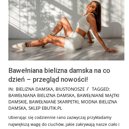
Bawełniana bielizna damska na co
dzień – przegląd nowości!
2026-
IN:
BIELIZNA DAMSKA
,
BIUSTONOSZE
TAGGED:
07-
BAWEŁNIANA BIELIZNA DAMSKA
,
BAWEŁNIANE MAJTKI
28
DAMSKIE
,
BAWEŁNIANE SKARPETKI
,
MODNA BIELIZNA
DAMSKA
,
SKLEP EBUTIK.PL
Ubierając się codziennie rano zazwyczaj przykładamy
największą wagę do ciuchów, jakie zakrywają nasze ciało i