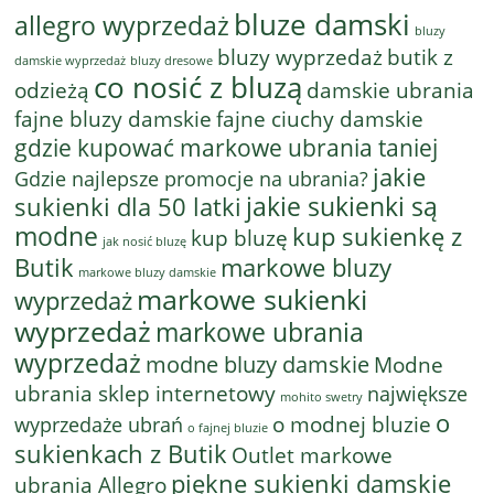
bluze damski
allegro wyprzedaż
bluzy
bluzy wyprzedaż
butik z
bluzy dresowe
damskie wyprzedaż
co nosić z bluzą
odzieżą
damskie ubrania
fajne bluzy damskie
fajne ciuchy damskie
gdzie kupować markowe ubrania taniej
jakie
Gdzie najlepsze promocje na ubrania?
jakie sukienki są
sukienki dla 50 latki
modne
kup sukienkę z
kup bluzę
jak nosić bluzę
Butik
markowe bluzy
markowe bluzy damskie
markowe sukienki
wyprzedaż
wyprzedaż
markowe ubrania
wyprzedaż
modne bluzy damskie
Modne
ubrania sklep internetowy
największe
mohito swetry
o
o modnej bluzie
wyprzedaże ubrań
o fajnej bluzie
sukienkach z Butik
Outlet markowe
piękne sukienki damskie
ubrania Allegro