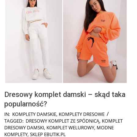
Dresowy komplet damski – skąd taka
popularność?
2026-
IN:
KOMPLETY DAMSKIE
,
KOMPLETY DRESOWE
07-
TAGGED:
DRESOWY KOMPLET ZE SPÓDNICĄ
,
KOMPLET
29
DRESOWY DAMSKI
,
KOMPLET WELUROWY
,
MODNE
KOMPLETY
,
SKLEP EBUTIK.PL