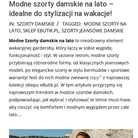
Modne szorty damskie na lato –
idealne do stylizacji na wakacje!
2026-
IN:
SZORTY DAMSKIE
TAGGED:
MODNE SZORTY NA
07-
LATO
,
SKLEP EBUTIK.PL
,
SZORTY JEANSOWE DAMSKIE
31
Modne Szorty damskie na lato
to nieodzowny element
wakacyjnej garderoby, który łączy w sobie wygodę,
funkcjonalność
i
styl. W sezonie letnim, modne szorty
przybierają różnorodne formy, od klasycznych jeansowych
modeli, po eleganckie szorty w stylu bermudów i sportowe
warianty! Noś do nich modne zwiewne
topy
z najnowszej
kolekcji sklepu eButik.pl. W tym artykule przyjrzymy się
najnowszym trendom w modzie szortów damskich,
podpowiadając, jak wybrać i stylizować te letnie must-have,
aby cieszyć się komfortem i modnym wyglądem przez całe
lato.…