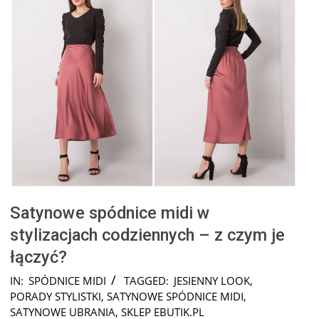
Satynowe spódnice midi w
stylizacjach codziennych – z czym je
łączyć?
2026-
IN:
SPÓDNICE MIDI
TAGGED:
JESIENNY LOOK
,
07-
PORADY STYLISTKI
,
SATYNOWE SPÓDNICE MIDI
,
31
SATYNOWE UBRANIA
,
SKLEP EBUTIK.PL