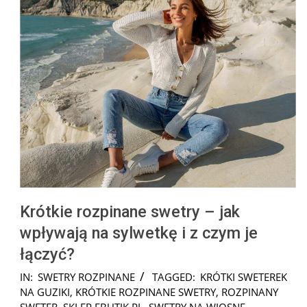
Krótkie rozpinane swetry – jak
wpływają na sylwetkę i z czym je
łączyć?
2026-
IN:
SWETRY ROZPINANE
TAGGED:
KRÓTKI SWETEREK
07-
NA GUZIKI
,
KRÓTKIE ROZPINANE SWETRY
,
ROZPINANY
30
SWETER
,
SKLEP EBUTIK.PL
,
SWETRY NA WIOSNĘ