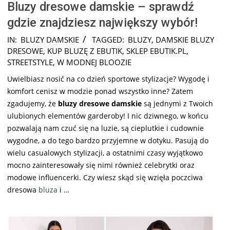
Bluzy dresowe damskie – sprawdź
gdzie znajdziesz największy wybór!
2026-
IN:
BLUZY DAMSKIE
TAGGED:
BLUZY
,
DAMSKIE BLUZY
07-
DRESOWE
,
KUP BLUZĘ Z EBUTIK
,
SKLEP EBUTIK.PL
,
30
STREETSTYLE
,
W MODNEJ BLOOZIE
Uwielbiasz nosić na co dzień sportowe stylizacje? Wygodę i
komfort cenisz w modzie ponad wszystko inne? Zatem
zgadujemy, że
bluzy dresowe damskie
są jednymi z Twoich
ulubionych elementów garderoby! I nic dziwnego, w końcu
pozwalają nam czuć się na luzie, są cieplutkie i cudownie
wygodne, a do tego bardzo przyjemne w dotyku. Pasują do
wielu casualowych stylizacji, a ostatnimi czasy wyjątkowo
mocno zainteresowały się nimi również celebrytki oraz
modowe influencerki. Czy wiesz skąd się wzięła poczciwa
dresowa
bluza
i …