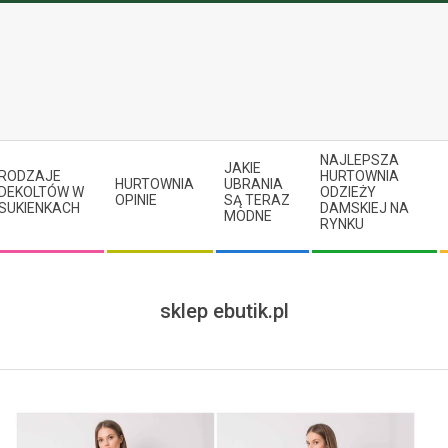
NAJLEPSZA
JAKIE
RODZAJE
HURTOWNIA
HURTOWNIA
UBRANIA
DEKOLTÓW W
ODZIEŻY
OPINIE
SĄ TERAZ
SUKIENKACH
DAMSKIEJ NA
MODNE
RYNKU
sklep ebutik.pl