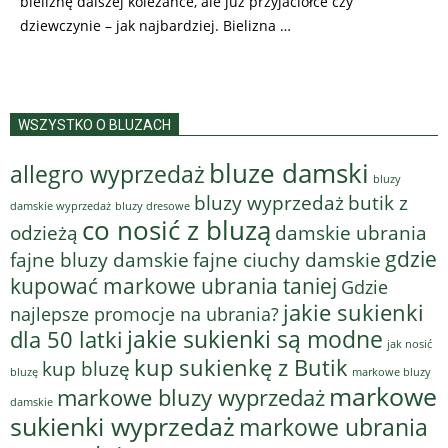
bieliznę dalszej koleżance, ale już przyjaciółce czy
dziewczynie – jak najbardziej. Bielizna …
WSZYSTKO O BLUZACH
bluze damski
allegro wyprzedaż
bluzy
bluzy wyprzedaż
butik z
bluzy dresowe
damskie wyprzedaż
co nosić z bluzą
odzieżą
damskie ubrania
gdzie
fajne bluzy damskie
fajne ciuchy damskie
kupować markowe ubrania taniej
Gdzie
jakie sukienki
najlepsze promocje na ubrania?
jakie sukienki są modne
dla 50 latki
jak nosić
kup sukienkę z Butik
kup bluzę
bluzę
markowe bluzy
markowe
markowe bluzy wyprzedaż
damskie
sukienki wyprzedaż
markowe ubrania