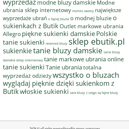
wyprzedaż
modne bluzy damskie
Modne
ubrania sklep internetowy
największe
mohito swetry
o
o modnej bluzie
wyprzedaże ubrań
o fajnej bluzie
sukienkach z Butik
Outlet markowe ubrania
piękne sukienki damskie
Polskie
Allegro
sklep ebutik.pl
tanie sukienki
reserved bluzy
tanie bluzy damskie
sukienkie
tanie bluzy
tanie markowe ubrania online
damskie sklep internetowy
tanie sukienki
Tanie ubrania
totalna
wszystko o bluzach
wyprzedaż odzieży
wyglądaj pięknie dzięki sukienkom z
Butik
włoskie sukienki
z czego są fajne bluzy
zara bluzy
2026 © all rights reserved/wszelkie prawa zastrzeżone