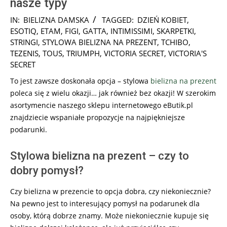
nasze typy
2024-
IN:
BIELIZNA DAMSKA
TAGGED:
DZIEŃ KOBIET
,
11-
ESOTIQ
,
ETAM
,
FIGI
,
GATTA
,
INTIMISSIMI
,
SKARPETKI
,
17
STRINGI
,
STYLOWA BIELIZNA NA PREZENT
,
TCHIBO
,
TEZENIS
,
TOUS
,
TRIUMPH
,
VICTORIA SECRET
,
VICTORIA'S
SECRET
To jest zawsze doskonała opcja – stylowa
bielizna na prezent
poleca się z wielu okazji… jak również bez okazji! W szerokim
asortymencie naszego sklepu internetowego eButik.pl
znajdziecie wspaniałe propozycje na najpiękniejsze
podarunki.
Stylowa bielizna na prezent – czy to
dobry pomysł?
Czy bielizna w prezencie to opcja dobra, czy niekoniecznie?
Na pewno jest to interesujący pomysł na podarunek dla
osoby, którą dobrze znamy. Może niekoniecznie kupuje się