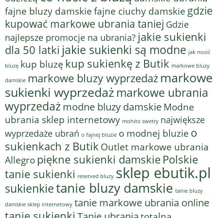
gdzie
fajne bluzy damskie
fajne ciuchy damskie
kupować markowe ubrania taniej
Gdzie
jakie sukienki
najlepsze promocje na ubrania?
jakie sukienki są modne
dla 50 latki
jak nosić
kup sukienkę z Butik
kup bluzę
bluzę
markowe bluzy
markowe
markowe bluzy wyprzedaż
damskie
sukienki wyprzedaż
markowe ubrania
wyprzedaż
modne bluzy damskie
Modne
ubrania sklep internetowy
największe
mohito swetry
o
o modnej bluzie
wyprzedaże ubrań
o fajnej bluzie
sukienkach z Butik
Outlet markowe ubrania
piękne sukienki damskie
Polskie
Allegro
sklep ebutik.pl
tanie sukienki
reserved bluzy
tanie bluzy damskie
sukienkie
tanie bluzy
tanie markowe ubrania online
damskie sklep internetowy
tanie sukienki
Tanie ubrania
totalna