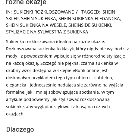
różne okazje
2026-
IN:
SUKIENKI ROZKLOSZOWANE
TAGGED:
SHEIN
06-
SKLEP
,
SHEIN SUKIENKA
,
SHEIN SUKIENKA ELEGANCKA
,
13
SHEIN SUKIENKA NA WESELE
,
SHEINSIDE SUKIENKI
,
STYLIZACJE NA SYLWESTRA Z SUKIENKĄ
Sukienka rozkloszowana idealna na różne okazje.
Rozkloszowana sukienka to klasyk, który nigdy nie wychodzi z
mody i z powodzeniem wpisuje się w różnorodne stylizacje
na każdą okazję. Szczególnie piękna, czarna sukienka w
drobny wzór dostępna w sklepie eButik online jest
doskonałym przykładem tego typu ubioru – subtelna,
elegancka i jednocześnie nadająca się zarówno na wyjścia
formalne, jak i mniej zobowiązujące spotkania. W tym
artykule podpowiemy, jak stylizować rozkloszowaną
sukienkę, aby wyglądać stylowo i z klasą na różnych
okazjach.
Dlaczego