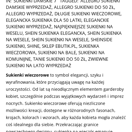
IN:
SUKIENKI DAMSKIE
TAGGED:
ALLEGRO SUKIENKI
10-
DAMSKIE WYPRZEDAŻ
,
ALLEGRO SUKIENKI DO 50 ZŁ
,
01
ALLEGRO WYPRZEDAŻ
,
DŁUGIE SUKIENKI WIECZOROWE
,
ELEGANCKA SUKIENKA DLA 50 LATKI
,
ELEGANCKIE
SUKIENKI WYPRZEDAŻ
,
NAJPIĘKNIEJSZE SUKIENKI NA
WESELU
,
SHEIN SUKIENKA ELEGANCKA
,
SHEIN SUKIENKA
NA WESELE
,
SHEIN SUKIENKI NA WESELE
,
SHEINSIDE
SUKIENKI
,
SHINE
,
SKLEP EBUTIK.PL
,
SUKIENKA
WIECZOROWA
,
SUKIENKI NA BALE
,
SUKIENKI NA
KOMUNIJNE
,
TANIE SUKIENKI DO 50 ZŁ
,
ZWIEWNE
SUKIENKI NA LATO WYPRZEDAŻ
Sukienki wieczorowe
to symbol elegancji, szyku i
wyrafinowania, które przyciągają uwagę na każdej
uroczystości. Od lat są nieodłącznym elementem garderoby
kobiet, szczególnie podczas wyjątkowych wydarzeń i imprez
nocnych. Sukienko wieczorowe oferują niezliczone
możliwości kreacji, dostępne w różnorodnych fasonach,
krojach, kolorach i wzorach, aby każda kobieta mogła znaleźć
coś idealnego dla siebie. Przekraczając granice
powszechnego designu, sukienka na wieczór emanuje