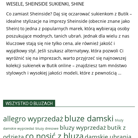
07
WESELE
,
SHEINSIDE SUKIENKI
,
SHINE
Co zamiast Sheinside? Daj się oczarować sukienkom z Butik –
idealne stylizacje na imprezy Sheinside (obecnie znane jako
Shein) to jedna z popularnych marek, którą wybierają osoby
poszukujące modnych, tanich ubrań. Jednak dla wielu z nas
kluczowe stają się nie tylko cena, ale również jakość i
wyjątkowy styl. Jeśli szukasz alternatywy, która pozwoli Ci
wyróżnić się na imprezach, warto przyjrzeć się najnowszej
kolekcji sukienek w Butik online – znajdziesz tam mnóstwo
stylowych i wysokiej jakości modeli, które z pewnością …
WSZYSTKO O BLUZACH
bluze damski
allegro wyprzedaż
bluzy
bluzy wyprzedaż
butik z
bluzy dresowe
damskie wyprzedaż
co nosić z bluzą
odzieżą
damskie ubrania