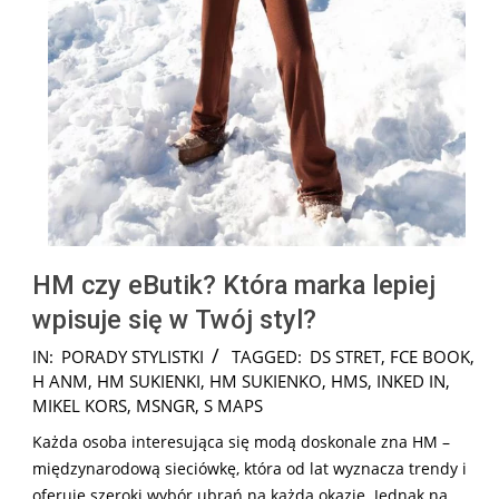
HM czy eButik? Która marka lepiej
wpisuje się w Twój styl?
2024-
IN:
PORADY STYLISTKI
TAGGED:
DS STRET
,
FCE BOOK
,
12-
H ANM
,
HM SUKIENKI
,
HM SUKIENKO
,
HMS
,
INKED IN
,
31
MIKEL KORS
,
MSNGR
,
S MAPS
Każda osoba interesująca się modą doskonale zna HM –
międzynarodową sieciówkę, która od lat wyznacza trendy i
oferuje szeroki wybór ubrań na każdą okazję. Jednak na