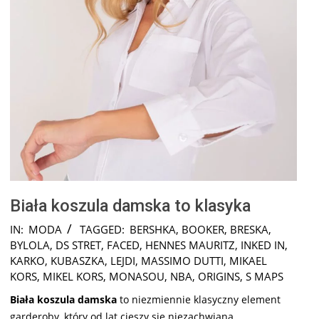
Biała koszula damska to klasyka
2025-
IN:
MODA
TAGGED:
BERSHKA
,
BOOKER
,
BRESKA
,
01-
BYLOLA
,
DS STRET
,
FACED
,
HENNES MAURITZ
,
INKED IN
,
07
KARKO
,
KUBASZKA
,
LEJDI
,
MASSIMO DUTTI
,
MIKAEL
KORS
,
MIKEL KORS
,
MONASOU
,
NBA
,
ORIGINS
,
S MAPS
Biała koszula damska
to niezmiennie klasyczny element
garderoby, który od lat cieszy się niezachwianą