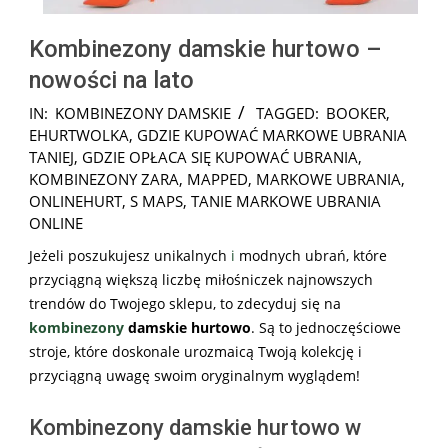
Kombinezony damskie hurtowo –
nowości na lato
2025-
IN:
KOMBINEZONY DAMSKIE
TAGGED:
BOOKER
,
01-
EHURTWOLKA
,
GDZIE KUPOWAĆ MARKOWE UBRANIA
20
TANIEJ
,
GDZIE OPŁACA SIĘ KUPOWAĆ UBRANIA
,
KOMBINEZONY ZARA
,
MAPPED
,
MARKOWE UBRANIA
,
ONLINEHURT
,
S MAPS
,
TANIE MARKOWE UBRANIA
ONLINE
Jeżeli poszukujesz unikalnych
i
modnych ubrań, które
przyciągną większą liczbę miłośniczek najnowszych
trendów do Twojego sklepu, to zdecyduj się na
kombinezony
damskie hurtowo
. Są to jednoczęściowe
stroje, które doskonale urozmaicą Twoją kolekcję i
przyciągną uwagę swoim oryginalnym wyglądem!
Kombinezony damskie hurtowo w