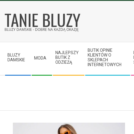
Skip
TANIE BLUZY
to
content
BLUZY DAMSKIE - DOBRE NA KAŻDĄ OKAZJĘ
Secondary
BUTIK OPINIE
Navigation
NAJLEPSZY
BLUZY
KLIENTÓW O
BUTIK Z
MODA
Menu
DAMSKIE
SKLEPACH
ODZIEŻĄ
INTERNETOWYCH