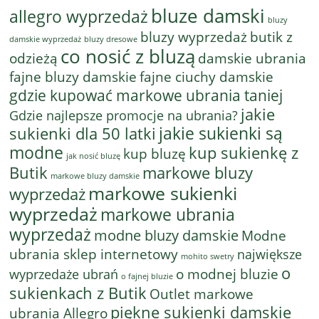
bluze damski
allegro wyprzedaż
bluzy
bluzy wyprzedaż
butik z
bluzy dresowe
damskie wyprzedaż
co nosić z bluzą
odzieżą
damskie ubrania
fajne bluzy damskie
fajne ciuchy damskie
gdzie kupować markowe ubrania taniej
jakie
Gdzie najlepsze promocje na ubrania?
jakie sukienki są
sukienki dla 50 latki
modne
kup sukienkę z
kup bluzę
jak nosić bluzę
Butik
markowe bluzy
markowe bluzy damskie
markowe sukienki
wyprzedaż
wyprzedaż
markowe ubrania
wyprzedaż
modne bluzy damskie
Modne
ubrania sklep internetowy
największe
mohito swetry
o
o modnej bluzie
wyprzedaże ubrań
o fajnej bluzie
sukienkach z Butik
Outlet markowe
piękne sukienki damskie
ubrania Allegro