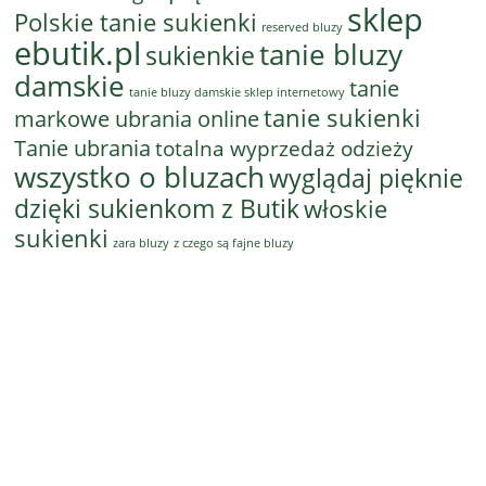
sklep
Polskie tanie sukienki
reserved bluzy
ebutik.pl
tanie bluzy
sukienkie
damskie
tanie
tanie bluzy damskie sklep internetowy
tanie sukienki
markowe ubrania online
Tanie ubrania
totalna wyprzedaż odzieży
wszystko o bluzach
wyglądaj pięknie
dzięki sukienkom z Butik
włoskie
sukienki
z czego są fajne bluzy
zara bluzy