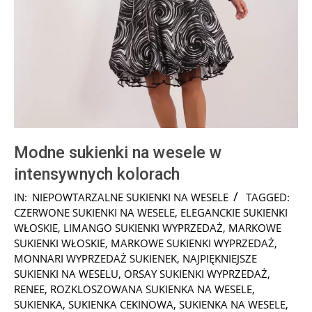
Modne sukienki na wesele w
intensywnych kolorach
2024-
IN:
NIEPOWTARZALNE SUKIENKI NA WESELE
TAGGED:
04-
CZERWONE SUKIENKI NA WESELE
,
ELEGANCKIE SUKIENKI
22
WŁOSKIE
,
LIMANGO SUKIENKI WYPRZEDAŻ
,
MARKOWE
SUKIENKI WŁOSKIE
,
MARKOWE SUKIENKI WYPRZEDAŻ
,
MONNARI WYPRZEDAŻ SUKIENEK
,
NAJPIĘKNIEJSZE
SUKIENKI NA WESELU
,
ORSAY SUKIENKI WYPRZEDAŻ
,
RENEE
,
ROZKLOSZOWANA SUKIENKA NA WESELE
,
SUKIENKA
,
SUKIENKA CEKINOWA
,
SUKIENKA NA WESELE
,