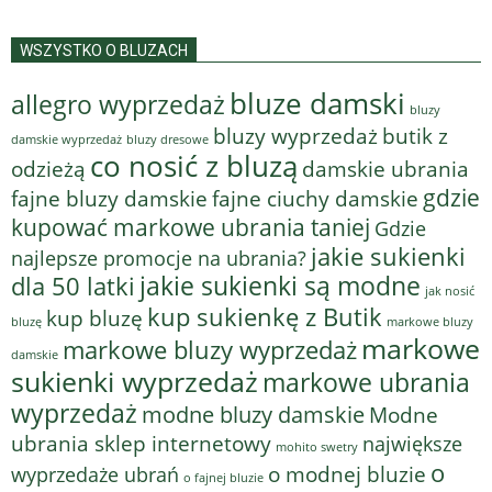
WSZYSTKO O BLUZACH
bluze damski
allegro wyprzedaż
bluzy
bluzy wyprzedaż
butik z
bluzy dresowe
damskie wyprzedaż
co nosić z bluzą
odzieżą
damskie ubrania
gdzie
fajne bluzy damskie
fajne ciuchy damskie
kupować markowe ubrania taniej
Gdzie
jakie sukienki
najlepsze promocje na ubrania?
jakie sukienki są modne
dla 50 latki
jak nosić
kup sukienkę z Butik
kup bluzę
bluzę
markowe bluzy
markowe
markowe bluzy wyprzedaż
damskie
sukienki wyprzedaż
markowe ubrania
wyprzedaż
modne bluzy damskie
Modne
ubrania sklep internetowy
największe
mohito swetry
o
o modnej bluzie
wyprzedaże ubrań
o fajnej bluzie