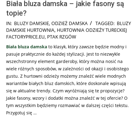
Biała bluza damska – jakie fasony są
topie?
2024-
IN:
BLUZY DAMSKIE
,
ODZIEŻ DAMSKA
TAGGED:
BLUZY
05-
DAMSKIE HURTOWNIA
,
HURTOWNIA ODZIEŻY TURECKIEJ
17
FACTORYPRICE.EU
,
PTAK RZGÓW
Biała bluza damska
to klasyk, który zawsze będzie modny i
pasuje praktycznie do każdej stylizacji. Jest to niezwykle
wszechstronny element garderoby, który można nosić na
wiele różnych sposobów, w zależności od okazji i osobistego
gustu. Z hurtowni odzieży możemy znaleźć wiele modnych
wariantów białych bluz damskich, które doskonale wpisują
się w aktualne trendy. Czym wyróżniają się te propozycje?
Jakie fasony, wzory i dodatki można znaleźć w tej ofercie? O
tym wszystkim będziemy rozmawiać w dalszej części tekstu.
Przygotuj się …