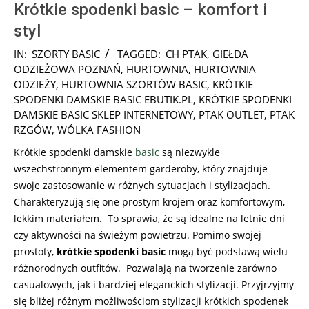
Krótkie spodenki basic – komfort i
styl
2025-
IN:
SZORTY BASIC
TAGGED:
CH PTAK
,
GIEŁDA
05-
ODZIEŻOWA POZNAŃ
,
HURTOWNIA
,
HURTOWNIA
23
ODZIEŻY
,
HURTOWNIA SZORTÓW BASIC
,
KRÓTKIE
SPODENKI DAMSKIE BASIC EBUTIK.PL
,
KRÓTKIE SPODENKI
DAMSKIE BASIC SKLEP INTERNETOWY
,
PTAK OUTLET
,
PTAK
RZGÓW
,
WÓLKA FASHION
Krótkie spodenki damskie
basic
są niezwykle
wszechstronnym elementem garderoby, który znajduje
swoje zastosowanie w różnych sytuacjach i stylizacjach.
Charakteryzują się one prostym krojem oraz komfortowym,
lekkim materiałem. To sprawia, że są idealne na letnie dni
czy aktywności na świeżym powietrzu. Pomimo swojej
prostoty,
krótkie spodenki basic
mogą być podstawą wielu
różnorodnych outfitów. Pozwalają na tworzenie zarówno
casualowych, jak i bardziej eleganckich stylizacji. Przyjrzyjmy
się bliżej różnym możliwościom stylizacji krótkich spodenek