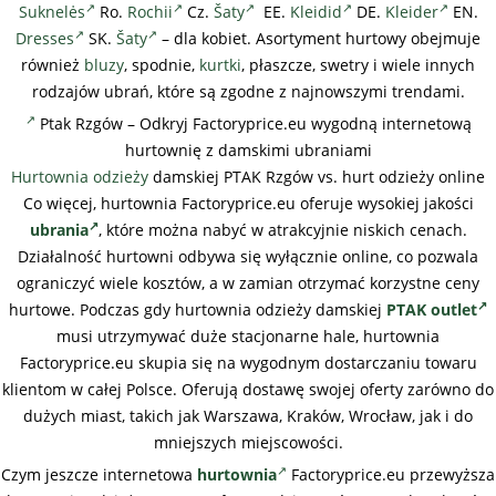
Suknelės
Ro.
Rochii
Cz.
Šaty
EE.
Kleidid
DE.
Kleider
EN.
Dresses
SK.
Šaty
– dla kobiet. Asortyment hurtowy obejmuje
również
bluzy
, spodnie,
kurtki
, płaszcze, swetry i wiele innych
rodzajów ubrań, które są zgodne z najnowszymi trendami.
Ptak Rzgów – Odkryj Factoryprice.eu wygodną internetową
hurtownię z damskimi ubraniami
Hurtownia odzieży
damskiej PTAK Rzgów vs. hurt odzieży online
Co więcej, hurtownia Factoryprice.eu oferuje wysokiej jakości
ubrania
, które można nabyć w atrakcyjnie niskich cenach.
Działalność hurtowni odbywa się wyłącznie online, co pozwala
ograniczyć wiele kosztów, a w zamian otrzymać korzystne ceny
hurtowe. Podczas gdy hurtownia odzieży damskiej
PTAK outlet
musi utrzymywać duże stacjonarne hale, hurtownia
Factoryprice.eu skupia się na wygodnym dostarczaniu towaru
klientom w całej Polsce. Oferują dostawę swojej oferty zarówno do
dużych miast, takich jak Warszawa, Kraków, Wrocław, jak i do
mniejszych miejscowości.
Czym jeszcze internetowa
hurtownia
Factoryprice.eu przewyższa