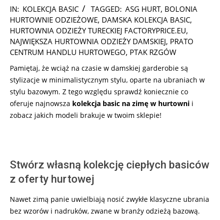
2024-
IN:
KOLEKCJA BASIC
TAGGED:
ASG HURT
,
BOLONIA
11-
HURTOWNIE ODZIEŻOWE
,
DAMSKA KOLEKCJA BASIC
,
19
HURTOWNIA ODZIEŻY TURECKIEJ FACTORYPRICE.EU
,
NAJWIĘKSZA HURTOWNIA ODZIEŻY DAMSKIEJ
,
PRATO
CENTRUM HANDLU HURTOWEGO
,
PTAK RZGÓW
Pamiętaj, że wciąż na czasie w damskiej garderobie są
stylizacje w minimalistycznym stylu, oparte na ubraniach w
stylu bazowym. Z tego względu sprawdź koniecznie co
oferuje najnowsza
kolekcja basic na zimę w hurtowni
i
zobacz jakich modeli brakuje w twoim sklepie!
Stwórz własną kolekcję ciepłych basiców
z oferty hurtowej
Nawet zimą panie uwielbiają nosić zwykłe klasyczne ubrania
bez wzorów i nadruków, zwane w branży odzieżą bazową.