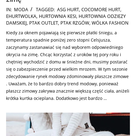
2024-
IN:
MODA
TAGGED:
ASG HURT
,
COCOMORE HURT
,
12-
EHURTWOLKA
,
HURTOWNIA KESI
,
HURTOWNIA ODZIEZY
05
DAMSKIEJ
,
PTAK OUTLET
,
PTAK RZGÓW
,
WÓLKA FASHION
Kiedy za oknem pojawiają się pierwsze płatki śniegu, a
temperatura spadnie poniżej zero stopni Celsjusza,
zaczynamy zastanawiać się nad wyborem odpowiedniego
okrycia na zimę. Chcąc korzystać z uroków tej pory roku i
chętniej wychodzić z domu w śnieżne dni, musimy postarać
się o zabezpieczenie przed wielkim mrozem. W tym sezonie
zdecydowanie rynek modowy zdominowały płaszcze zimowe
. Uważam, że to bardzo dobry trend modowy, ponieważ
płaszcz zimowy zakrywa znacznie większą część ciała, aniżeli
krótka kurtka ocieplana. Dodatkowo jest bardzo …