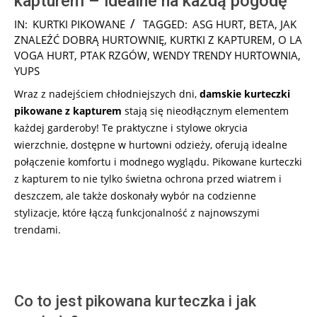
kapturem – idealne na każdą pogodę
2024-
IN:
KURTKI PIKOWANE
TAGGED:
ASG HURT
,
BETA
,
JAK
11-
ZNALEŹĆ DOBRĄ HURTOWNIĘ
,
KURTKI Z KAPTUREM
,
O LA
18
VOGA HURT
,
PTAK RZGÓW
,
WENDY TRENDY HURTOWNIA
,
YUPS
Wraz z nadejściem chłodniejszych dni,
damskie kurteczki
pikowane z kapturem
stają się nieodłącznym elementem
każdej garderoby! Te praktyczne i stylowe okrycia
wierzchnie, dostępne w hurtowni odzieży, oferują idealne
połączenie komfortu i modnego wyglądu. Pikowane kurteczki
z kapturem to nie tylko świetna ochrona przed wiatrem i
deszczem, ale także doskonały wybór na codzienne
stylizacje, które łączą funkcjonalność z najnowszymi
trendami.
Co to jest pikowana kurteczka i jak