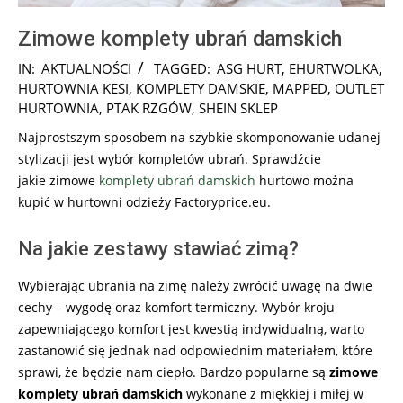
Zimowe komplety ubrań damskich
2024-
IN:
AKTUALNOŚCI
TAGGED:
ASG HURT
,
EHURTWOLKA
,
11-
HURTOWNIA KESI
,
KOMPLETY DAMSKIE
,
MAPPED
,
OUTLET
29
HURTOWNIA
,
PTAK RZGÓW
,
SHEIN SKLEP
Najprostszym sposobem na szybkie skomponowanie udanej
stylizacji jest wybór kompletów ubrań. Sprawdźcie
jakie
zimowe
komplety ubrań damskich
hurtowo można
kupić w hurtowni odzieży Factoryprice.eu.
Na jakie zestawy stawiać zimą?
Wybierając ubrania na zimę należy zwrócić uwagę na dwie
cechy – wygodę oraz komfort termiczny. Wybór kroju
zapewniającego komfort jest kwestią indywidualną, warto
zastanowić się jednak nad odpowiednim materiałem, które
sprawi, że będzie nam ciepło. Bardzo popularne są
zimowe
komplety ubrań damskich
wykonane z miękkiej i miłej w