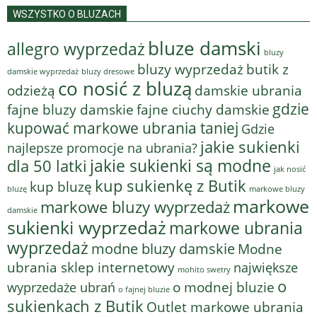
WSZYSTKO O BLUZACH
bluze damski
allegro wyprzedaż
bluzy
bluzy wyprzedaż
butik z
bluzy dresowe
damskie wyprzedaż
co nosić z bluzą
odzieżą
damskie ubrania
gdzie
fajne bluzy damskie
fajne ciuchy damskie
kupować markowe ubrania taniej
Gdzie
jakie sukienki
najlepsze promocje na ubrania?
jakie sukienki są modne
dla 50 latki
jak nosić
kup sukienkę z Butik
kup bluzę
bluzę
markowe bluzy
markowe
markowe bluzy wyprzedaż
damskie
sukienki wyprzedaż
markowe ubrania
wyprzedaż
modne bluzy damskie
Modne
ubrania sklep internetowy
największe
mohito swetry
o
o modnej bluzie
wyprzedaże ubrań
o fajnej bluzie
sukienkach z Butik
Outlet markowe ubrania