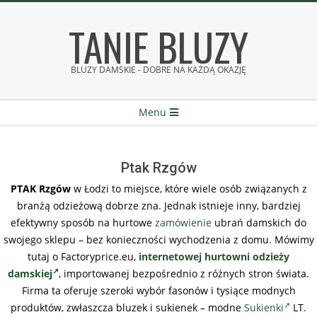
Skip
TANIE BLUZY
to
content
BLUZY DAMSKIE - DOBRE NA KAŻDĄ OKAZJĘ
Secondary
Menu
Navigation
Menu
Ptak Rzgów
PTAK Rzgów
w Łodzi to miejsce, które wiele osób związanych z
branżą odzieżową dobrze zna. Jednak istnieje inny, bardziej
efektywny sposób na hurtowe
zamówienie
ubrań damskich do
swojego sklepu – bez konieczności wychodzenia z domu. Mówimy
tutaj o Factoryprice.eu,
internetowej hurtowni odzieży
damskiej
, importowanej bezpośrednio z różnych stron świata.
Firma ta oferuje szeroki wybór fasonów i tysiące modnych
produktów, zwłaszcza bluzek i sukienek – modne
Sukienki
LT.