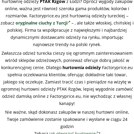
hurtownię odzieży
PTAK Rzgów
z Łodzi? Oprócz wygody zakupów
online, ważna jest również szeroka gama produktów, kolorów i
rozmiarów. Factoryprice.eu jest hurtownią odzieży tureckiej –
zobacz
oryginalne ciuchy z Turcji
– , ale także włoskiej, chińskiej i
polskiej. Firma ta współpracuje z największymi i najbardziej
dynamicznymi dostawcami odzieży na rynku, importując
najnowsze trendy na polski rynek.
Zwłaszcza odzież turecka cieszy się ogromnym zainteresowaniem
wśród sklepów odzieżowych, ponieważ oferuje dobrą jakość w
konkurencyjnej cenie. Dlatego
hurtownia odzieży
Factoryprice.eu
spełnia oczekiwania klientów, oferując dokładnie taki towar,
jakiego się oczekuje. Zamiast tracić czas i pieniądze na wizytę w
ogromnej hurtowni odzieży PTAK Rzgów, lepiej wygodnie zamówić
odzież damską online z Factoryprice.eu, nie wychodząc z własnej
kanapy!
Nie ważne, skąd dokonasz zakupów w naszej hurtowni online,
Twoje zamówienie zostanie spakowane i wysłane w ciągu 24
godzin
Zobacz
jak otworzyć hurtownię
?