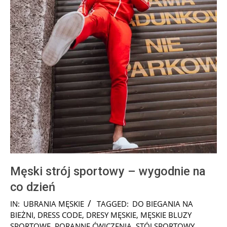
Męski strój sportowy – wygodnie na
co dzień
2025-
IN:
UBRANIA MĘSKIE
TAGGED:
DO BIEGANIA NA
07-
BIEŻNI
,
DRESS CODE
,
DRESY MĘSKIE
,
MĘSKIE BLUZY
23
SPORTOWE
,
PORANNE ĆWICZENIA
,
STÓJ SPORTOWY
,