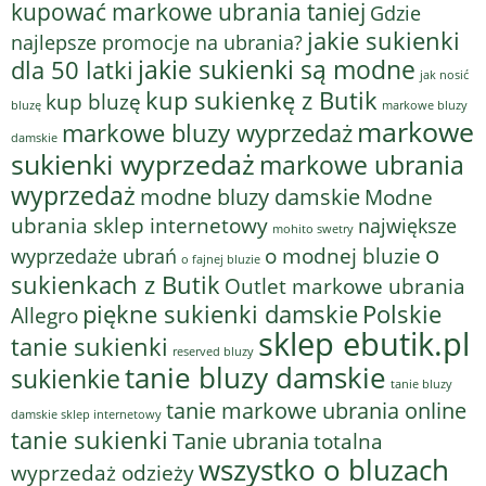
kupować markowe ubrania taniej
Gdzie
jakie sukienki
najlepsze promocje na ubrania?
jakie sukienki są modne
dla 50 latki
jak nosić
kup sukienkę z Butik
kup bluzę
bluzę
markowe bluzy
markowe
markowe bluzy wyprzedaż
damskie
sukienki wyprzedaż
markowe ubrania
wyprzedaż
modne bluzy damskie
Modne
ubrania sklep internetowy
największe
mohito swetry
o
o modnej bluzie
wyprzedaże ubrań
o fajnej bluzie
sukienkach z Butik
Outlet markowe ubrania
piękne sukienki damskie
Polskie
Allegro
sklep ebutik.pl
tanie sukienki
reserved bluzy
tanie bluzy damskie
sukienkie
tanie bluzy
tanie markowe ubrania online
damskie sklep internetowy
tanie sukienki
Tanie ubrania
totalna
wszystko o bluzach
wyprzedaż odzieży