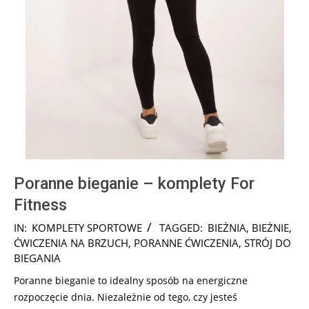
Poranne bieganie – komplety For
Fitness
2024-
IN:
KOMPLETY SPORTOWE
TAGGED:
BIEŻNIA
,
BIEŻNIE
,
10-
ĆWICZENIA NA BRZUCH
,
PORANNE ĆWICZENIA
,
STRÓJ DO
28
BIEGANIA
Poranne bieganie to idealny sposób na energiczne
rozpoczęcie dnia. Niezależnie od tego, czy jesteś