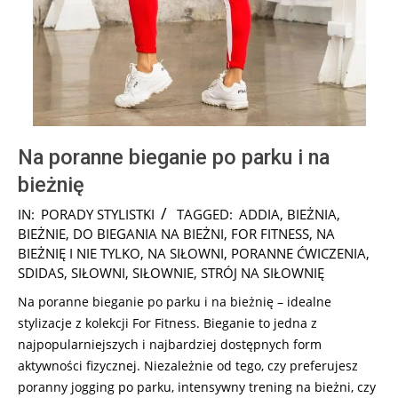
Na poranne bieganie po parku i na
bieżnię
2024-
IN:
PORADY STYLISTKI
TAGGED:
ADDIA
,
BIEŻNIA
,
10-
BIEŻNIE
,
DO BIEGANIA NA BIEŻNI
,
FOR FITNESS
,
NA
31
BIEŻNIĘ I NIE TYLKO
,
NA SIŁOWNI
,
PORANNE ĆWICZENIA
,
SDIDAS
,
SIŁOWNI
,
SIŁOWNIE
,
STRÓJ NA SIŁOWNIĘ
Na poranne bieganie po parku i na bieżnię – idealne
stylizacje z kolekcji For Fitness. Bieganie to jedna z
najpopularniejszych i najbardziej dostępnych form
aktywności fizycznej. Niezależnie od tego, czy preferujesz
poranny jogging po parku, intensywny trening na bieżni, czy