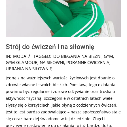
Strój do ćwiczeń i na siłownię
2024-
IN:
MODA
TAGGED:
DO BIEGANIA NA BIEŻNI
,
GYM
,
12-
GYM GLAMOUR
,
NA SIŁOWNI
,
PORANNE ĆWICZENIA
,
10
UBRANIA NA SIŁOWNIĘ
Jedną z najważniejszych wartości życiowych jest dbanie o
zdrowie własne i swoich bliskich. Podstawą tego działania
powinno być regularne i zdrowe odżywianie oraz troska o
aktywność fizyczną. Szczególnie w ostatnich latach wiele
słyszy się o korzyściach, jakie płyną z codziennych ćwiczeń.
Jest to jest bardzo zadowalające – nasze społeczeństwo staje
się coraz bardziej świadome w tej dziedzinie. Chęci i
pozytywne nastawienie do działania to już bardzo dużo,