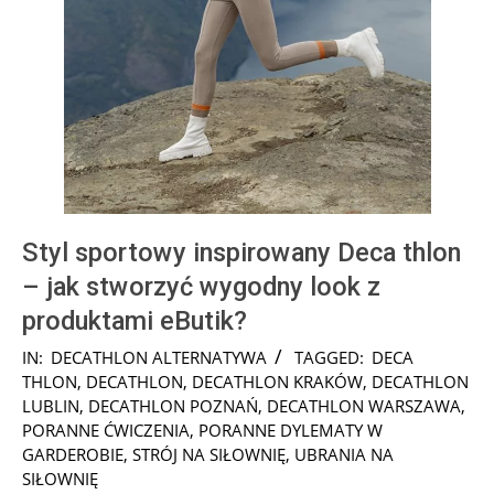
Styl sportowy inspirowany Deca thlon
– jak stworzyć wygodny look z
produktami eButik?
2025-
IN:
DECATHLON ALTERNATYWA
TAGGED:
DECA
05-
THLON
,
DECATHLON
,
DECATHLON KRAKÓW
,
DECATHLON
18
LUBLIN
,
DECATHLON POZNAŃ
,
DECATHLON WARSZAWA
,
PORANNE ĆWICZENIA
,
PORANNE DYLEMATY W
GARDEROBIE
,
STRÓJ NA SIŁOWNIĘ
,
UBRANIA NA
SIŁOWNIĘ