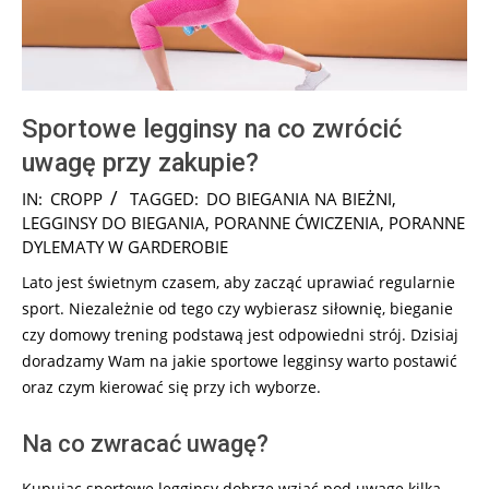
Sportowe legginsy na co zwrócić
uwagę przy zakupie?
2025-
IN:
CROPP
TAGGED:
DO BIEGANIA NA BIEŻNI
,
07-
LEGGINSY DO BIEGANIA
,
PORANNE ĆWICZENIA
,
PORANNE
14
DYLEMATY W GARDEROBIE
Lato jest świetnym czasem, aby zacząć uprawiać regularnie
sport. Niezależnie od tego czy wybierasz siłownię, bieganie
czy domowy trening podstawą jest odpowiedni strój. Dzisiaj
doradzamy Wam na jakie sportowe legginsy warto postawić
oraz czym kierować się przy ich wyborze.
Na co zwracać uwagę?
Kupując sportowe legginsy dobrze wziąć pod uwagę kilka