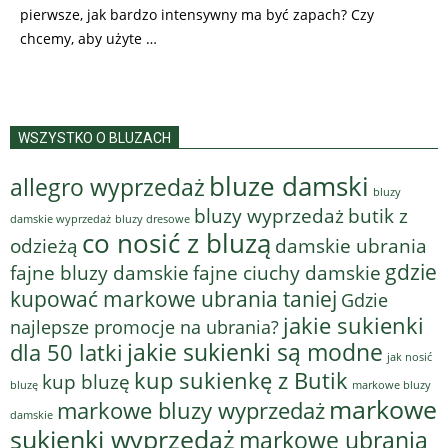
pierwsze, jak bardzo intensywny ma być zapach? Czy
chcemy, aby użyte …
WSZYSTKO O BLUZACH
bluze damski
allegro wyprzedaż
bluzy
bluzy wyprzedaż
butik z
bluzy dresowe
damskie wyprzedaż
co nosić z bluzą
odzieżą
damskie ubrania
gdzie
fajne bluzy damskie
fajne ciuchy damskie
kupować markowe ubrania taniej
Gdzie
jakie sukienki
najlepsze promocje na ubrania?
jakie sukienki są modne
dla 50 latki
jak nosić
kup sukienkę z Butik
kup bluzę
bluzę
markowe bluzy
markowe
markowe bluzy wyprzedaż
damskie
sukienki wyprzedaż
markowe ubrania