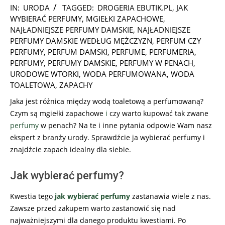
2024-
IN:
URODA
TAGGED:
DROGERIA EBUTIK.PL
,
JAK
10-
WYBIERAĆ PERFUMY
,
MGIEŁKI ZAPACHOWE
,
17
NAJŁADNIEJSZE PERFUMY DAMSKIE
,
NAJŁADNIEJSZE
PERFUMY DAMSKIE WEDŁUG MĘŻCZYZN
,
PERFUM CZY
PERFUMY
,
PERFUM DAMSKI
,
PERFUME
,
PERFUMERIA
,
PERFUMY
,
PERFUMY DAMSKIE
,
PERFUMY W PENACH
,
URODOWE WTORKI
,
WODA PERFUMOWANA
,
WODA
TOALETOWA
,
ZAPACHY
Jaka jest różnica między wodą toaletową a perfumowaną?
Czym są mgiełki zapachowe
i
czy warto kupować tak zwane
perfumy
w penach? Na te i inne pytania odpowie Wam nasz
ekspert z branży urody. Sprawdźcie ja wybierać perfumy i
znajdźcie zapach idealny dla siebie.
Jak wybierać perfumy?
Kwestia tego
jak wybierać perfumy
zastanawia wiele z nas.
Zawsze przed zakupem warto zastanowić się nad
najważniejszymi dla danego produktu kwestiami. Po