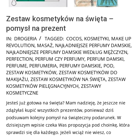
Zestaw kosmetyków na święta –
pomysł na prezent
2024-
IN:
DROGERIA
TAGGED:
COCOS
,
KOSMETYKI
,
MAKE UP
11-
REVOLUTION
,
MASAŻ
,
NAJŁADNIEJSZE PERFUMY DAMSKIE
,
13
NAJŁADNIEJSZE PERFUMY DAMSKIE WEDŁUG MĘŻCZYZN
,
PERFECTION
,
PERFUM CZY PERFUMY
,
PERFUM DAMSKI
,
PERFUME
,
PERFUMERIA
,
PERFUMY DAMSKIE
,
POD
,
ZESTAW KOSMETYKÓW
,
ZESTAW KOSMETYKÓW DO
MAKIJAŻU
,
ZESTAW KOSMETYKÓW NA ŚWIĘTA
,
ZESTAW
KOSMETYKÓW PIELĘGNACYJNYCH
,
ZESTAWY
KOSMETYCZNE
Jesteś już gotowa na święta? Mam nadzieję, że jeszcze nie
zdążyłaś kupić wszystkich prezentów, ponieważ dziś
podsuwam kolejny pomysł na świąteczny podarunek. W
dzisiejszym wpisie czeka Was propozycja pod choinkę, która
sprawdzi się dla każdego. Jeżeli wciąż nie wiesz, co