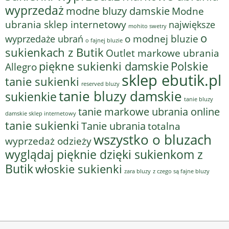
wyprzedaż
modne bluzy damskie
Modne
ubrania sklep internetowy
największe
mohito swetry
o
o modnej bluzie
wyprzedaże ubrań
o fajnej bluzie
sukienkach z Butik
Outlet markowe ubrania
piękne sukienki damskie
Polskie
Allegro
sklep ebutik.pl
tanie sukienki
reserved bluzy
tanie bluzy damskie
sukienkie
tanie bluzy
tanie markowe ubrania online
damskie sklep internetowy
tanie sukienki
Tanie ubrania
totalna
wszystko o bluzach
wyprzedaż odzieży
wyglądaj pięknie dzięki sukienkom z
Butik
włoskie sukienki
z czego są fajne bluzy
zara bluzy