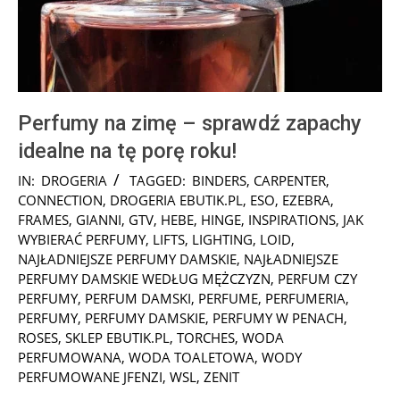
Perfumy na zimę – sprawdź zapachy
idealne na tę porę roku!
2024-
IN:
DROGERIA
TAGGED:
BINDERS
,
CARPENTER
,
11-
CONNECTION
,
DROGERIA EBUTIK.PL
,
ESO
,
EZEBRA
,
25
FRAMES
,
GIANNI
,
GTV
,
HEBE
,
HINGE
,
INSPIRATIONS
,
JAK
WYBIERAĆ PERFUMY
,
LIFTS
,
LIGHTING
,
LOID
,
NAJŁADNIEJSZE PERFUMY DAMSKIE
,
NAJŁADNIEJSZE
PERFUMY DAMSKIE WEDŁUG MĘŻCZYZN
,
PERFUM CZY
PERFUMY
,
PERFUM DAMSKI
,
PERFUME
,
PERFUMERIA
,
PERFUMY
,
PERFUMY DAMSKIE
,
PERFUMY W PENACH
,
ROSES
,
SKLEP EBUTIK.PL
,
TORCHES
,
WODA
PERFUMOWANA
,
WODA TOALETOWA
,
WODY
PERFUMOWANE JFENZI
,
WSL
,
ZENIT