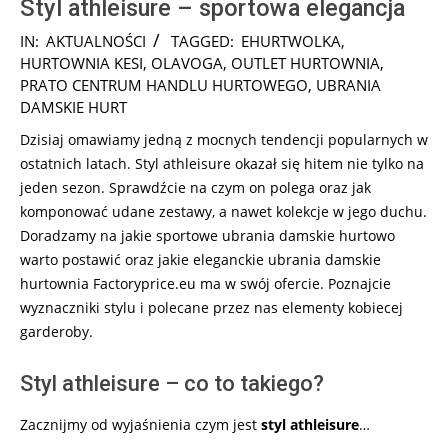
Styl athleisure – sportowa elegancja
2024-
IN:
AKTUALNOŚCI
TAGGED:
EHURTWOLKA
,
11-
HURTOWNIA KESI
,
OLAVOGA
,
OUTLET HURTOWNIA
,
03
PRATO CENTRUM HANDLU HURTOWEGO
,
UBRANIA
DAMSKIE HURT
Dzisiaj omawiamy jedną z mocnych tendencji popularnych w
ostatnich latach. Styl athleisure okazał się hitem nie tylko na
jeden sezon. Sprawdźcie na czym on polega oraz jak
komponować udane zestawy, a nawet kolekcje w jego duchu.
Doradzamy na jakie sportowe ubrania damskie hurtowo
warto postawić oraz jakie eleganckie ubrania damskie
hurtownia Factoryprice.eu ma w swój ofercie. Poznajcie
wyznaczniki stylu i polecane przez nas elementy kobiecej
garderoby.
Styl athleisure – co to takiego?
Zacznijmy od wyjaśnienia czym jest
styl athleisure
…