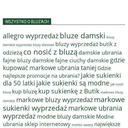
WSZYSTKO O BLUZACH
bluze damski
allegro wyprzedaż
bluzy
bluzy wyprzedaż
butik z
bluzy dresowe
damskie wyprzedaż
co nosić z bluzą
odzieżą
damskie ubrania
gdzie
fajne bluzy damskie
fajne ciuchy damskie
kupować markowe ubrania taniej
Gdzie
jakie sukienki
najlepsze promocje na ubrania?
jakie sukienki są modne
dla 50 latki
jak nosić
kup sukienkę z Butik
kup bluzę
bluzę
markowe bluzy
markowe
markowe bluzy wyprzedaż
damskie
sukienki wyprzedaż
markowe ubrania
wyprzedaż
modne bluzy damskie
Modne
ubrania sklep internetowy
największe
mohito swetry