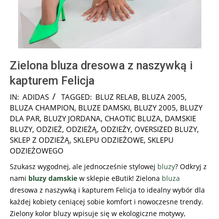
Zielona bluza dresowa z naszywką i
kapturem Felicja
2025-
IN:
ADIDAS
TAGGED:
BLUZ RELAB
,
BLUZA 2005
,
08-
BLUZA CHAMPION
,
BLUZE DAMSKI
,
BLUZY 2005
,
BLUZY
31
DLA PAR
,
BLUZY JORDANA
,
CHAOTIC BLUZA
,
DAMSKIE
BLUZY
,
ODZIEŻ
,
ODZIEŻĄ
,
ODZIEŻY
,
OVERSIZED BLUZY
,
SKLEP Z ODZIEŻĄ
,
SKLEPU ODZIEŻOWE
,
SKLEPU
ODZIEŻOWEGO
Szukasz wygodnej, ale jednocześnie stylowej
bluzy
? Odkryj z
nami
bluzy damskie
w sklepie eButik! Zielona
bluza
dresowa z naszywką i kapturem Felicja to idealny wybór dla
każdej kobiety ceniącej sobie komfort i nowoczesne trendy.
Zielony kolor bluzy wpisuje się w ekologiczne motywy,