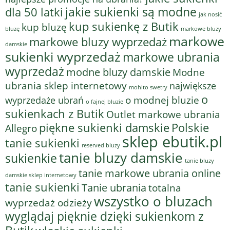
jakie sukienki są modne
dla 50 latki
jak nosić
kup sukienkę z Butik
kup bluzę
bluzę
markowe bluzy
markowe
markowe bluzy wyprzedaż
damskie
sukienki wyprzedaż
markowe ubrania
wyprzedaż
modne bluzy damskie
Modne
ubrania sklep internetowy
największe
mohito swetry
o
o modnej bluzie
wyprzedaże ubrań
o fajnej bluzie
sukienkach z Butik
Outlet markowe ubrania
piękne sukienki damskie
Polskie
Allegro
sklep ebutik.pl
tanie sukienki
reserved bluzy
tanie bluzy damskie
sukienkie
tanie bluzy
tanie markowe ubrania online
damskie sklep internetowy
tanie sukienki
Tanie ubrania
totalna
wszystko o bluzach
wyprzedaż odzieży
wyglądaj pięknie dzięki sukienkom z