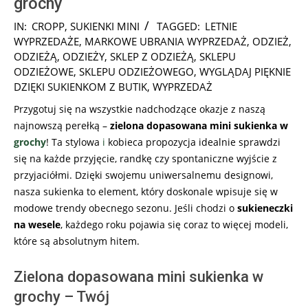
grochy
2025-
IN:
CROPP
,
SUKIENKI MINI
TAGGED:
LETNIE
08-
WYPRZEDAŻE
,
MARKOWE UBRANIA WYPRZEDAŻ
,
ODZIEŻ
,
31
ODZIEŻĄ
,
ODZIEŻY
,
SKLEP Z ODZIEŻĄ
,
SKLEPU
ODZIEŻOWE
,
SKLEPU ODZIEŻOWEGO
,
WYGLĄDAJ PIĘKNIE
DZIĘKI SUKIENKOM Z BUTIK
,
WYPRZEDAŻ
Przygotuj się na wszystkie nadchodzące okazje z naszą
najnowszą perełką –
zielona dopasowana mini sukienka w
grochy
! Ta stylowa
i
kobieca propozycja idealnie sprawdzi
się na każde przyjęcie, randkę czy spontaniczne wyjście z
przyjaciółmi. Dzięki swojemu uniwersalnemu designowi,
nasza sukienka to element, który doskonale wpisuje się w
modowe trendy obecnego sezonu. Jeśli chodzi o
sukieneczki
na wesele
, każdego roku pojawia się coraz to więcej modeli,
które są absolutnym hitem.
Zielona dopasowana mini sukienka w
grochy – Twój