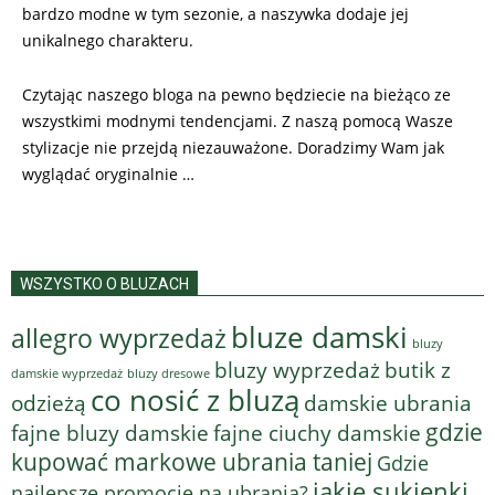
bardzo modne w tym sezonie, a naszywka dodaje jej
unikalnego charakteru.
Czytając naszego bloga na pewno będziecie na bieżąco ze
wszystkimi modnymi tendencjami. Z naszą pomocą Wasze
stylizacje nie przejdą niezauważone. Doradzimy Wam jak
wyglądać oryginalnie …
WSZYSTKO O BLUZACH
bluze damski
allegro wyprzedaż
bluzy
bluzy wyprzedaż
butik z
bluzy dresowe
damskie wyprzedaż
co nosić z bluzą
odzieżą
damskie ubrania
gdzie
fajne bluzy damskie
fajne ciuchy damskie
kupować markowe ubrania taniej
Gdzie
jakie sukienki
najlepsze promocje na ubrania?