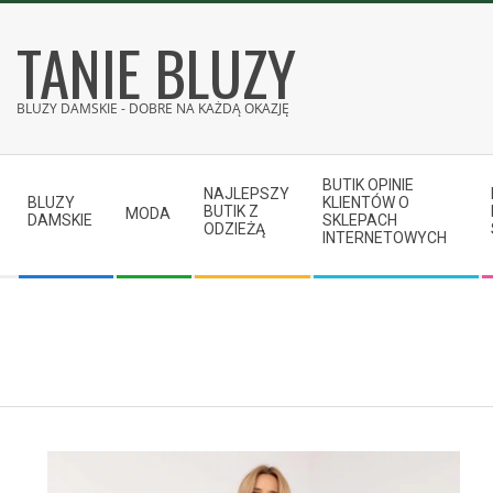
Skip
TANIE BLUZY
to
content
BLUZY DAMSKIE - DOBRE NA KAŻDĄ OKAZJĘ
Secondary
BUTIK OPINIE
Navigation
NAJLEPSZY
BLUZY
KLIENTÓW O
BUTIK Z
MODA
Menu
DAMSKIE
SKLEPACH
ODZIEŻĄ
INTERNETOWYCH