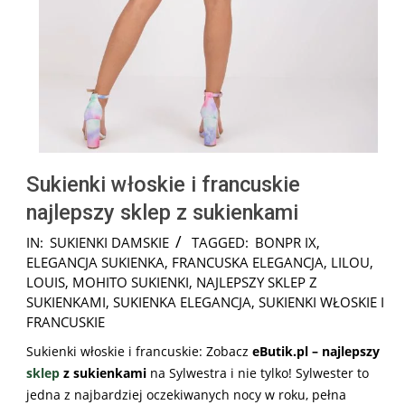
Sukienki włoskie i francuskie
najlepszy sklep z sukienkami
2025-
IN:
SUKIENKI DAMSKIE
TAGGED:
BONPR IX
,
08-
ELEGANCJA SUKIENKA
,
FRANCUSKA ELEGANCJA
,
LILOU
,
19
LOUIS
,
MOHITO SUKIENKI
,
NAJLEPSZY SKLEP Z
SUKIENKAMI
,
SUKIENKA ELEGANCJA
,
SUKIENKI WŁOSKIE I
FRANCUSKIE
Sukienki włoskie i francuskie: Zobacz
eButik.pl – najlepszy
sklep
z sukienkami
na Sylwestra i nie tylko! Sylwester to
jedna z najbardziej oczekiwanych nocy w roku, pełna