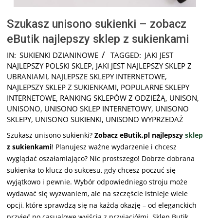
Szukasz unisono sukienki – zobacz
eButik najlepszy sklep z sukienkami
2025-
IN:
SUKIENKI DZIANINOWE
TAGGED:
JAKI JEST
08-
NAJLEPSZY POLSKI SKLEP
,
JAKI JEST NAJLEPSZY SKLEP Z
20
UBRANIAMI
,
NAJLEPSZE SKLEPY INTERNETOWE
,
NAJLEPSZY SKLEP Z SUKIENKAMI
,
POPULARNE SKLEPY
INTERNETOWE
,
RANKING SKLEPÓW Z ODZIEŻĄ
,
UNISON
,
UNISONO
,
UNISONO SKLEP INTERNETOWY
,
UNISONO
SKLEPY
,
UNISONO SUKIENKI
,
UNISONO WYPRZEDAŻ
Szukasz unisono sukienki?
Zobacz eButik.pl najlepszy
sklep
z sukienkami
! Planujesz ważne wydarzenie i chcesz
wyglądać oszałamiająco? Nic prostszego! Dobrze dobrana
sukienka to klucz do sukcesu, gdy chcesz poczuć się
wyjątkowo i pewnie. Wybór odpowiedniego stroju może
wydawać się wyzwaniem, ale na szczęście istnieje wiele
opcji, które sprawdzą się na każdą okazję – od eleganckich
przyjęć po casualowe wyjścia z przyjaciółmi. Sklep Butik