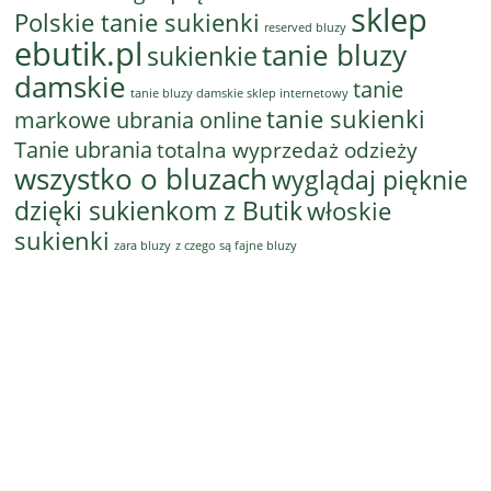
sklep
Polskie tanie sukienki
reserved bluzy
ebutik.pl
tanie bluzy
sukienkie
damskie
tanie
tanie bluzy damskie sklep internetowy
tanie sukienki
markowe ubrania online
Tanie ubrania
totalna wyprzedaż odzieży
wszystko o bluzach
wyglądaj pięknie
dzięki sukienkom z Butik
włoskie
sukienki
z czego są fajne bluzy
zara bluzy