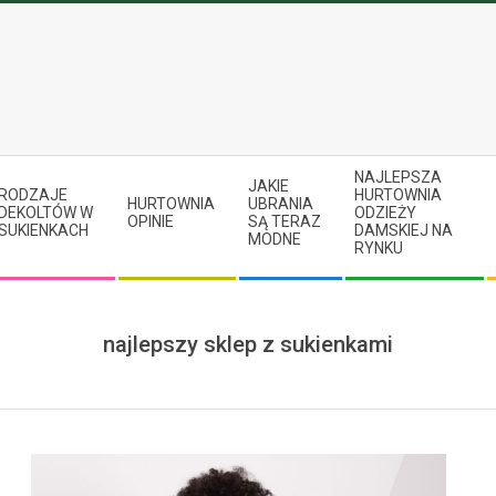
NAJLEPSZA
JAKIE
RODZAJE
HURTOWNIA
HURTOWNIA
UBRANIA
DEKOLTÓW W
ODZIEŻY
OPINIE
SĄ TERAZ
SUKIENKACH
DAMSKIEJ NA
MODNE
RYNKU
najlepszy sklep z sukienkami