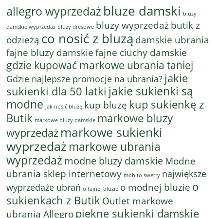
bluze damski
allegro wyprzedaż
bluzy
bluzy wyprzedaż
butik z
bluzy dresowe
damskie wyprzedaż
co nosić z bluzą
odzieżą
damskie ubrania
fajne bluzy damskie
fajne ciuchy damskie
gdzie kupować markowe ubrania taniej
jakie
Gdzie najlepsze promocje na ubrania?
jakie sukienki są
sukienki dla 50 latki
modne
kup sukienkę z
kup bluzę
jak nosić bluzę
Butik
markowe bluzy
markowe bluzy damskie
markowe sukienki
wyprzedaż
wyprzedaż
markowe ubrania
wyprzedaż
modne bluzy damskie
Modne
ubrania sklep internetowy
największe
mohito swetry
o
o modnej bluzie
wyprzedaże ubrań
o fajnej bluzie
sukienkach z Butik
Outlet markowe
piękne sukienki damskie
ubrania Allegro