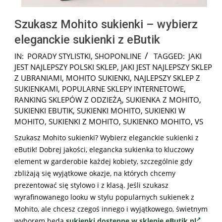
Szukasz Mohito sukienki – wybierz
eleganckie sukienki z eButik
2026-
IN:
PORADY STYLISTKI
,
SHOPONLINE
TAGGED:
JAKI
06-
JEST NAJLEPSZY POLSKI SKLEP
,
JAKI JEST NAJLEPSZY SKLEP
13
Z UBRANIAMI
,
MOHITO SUKIENKI
,
NAJLEPSZY SKLEP Z
SUKIENKAMI
,
POPULARNE SKLEPY INTERNETOWE
,
RANKING SKLEPÓW Z ODZIEŻĄ
,
SUKIENKA Z MOHITO
,
SUKIENKI EBUTIK
,
SUKIENKI MOHITO
,
SUKIENKI W
MOHITO
,
SUKIENKI Z MOHITO
,
SUKIENKO MOHITO
,
VS
Szukasz Mohito sukienki? Wybierz eleganckie sukienki z
eButik! Dobrej jakości, elegancka sukienka to kluczowy
element w garderobie każdej kobiety, szczególnie gdy
zbliżają się wyjątkowe okazje, na których chcemy
prezentować się stylowo i z klasą. Jeśli szukasz
wyrafinowanego looku w stylu popularnych sukienek z
Mohito, ale chcesz czegoś innego i wyjątkowego, świetnym
wyborem będą
sukienki dostępne w sklepie eButik.pl
.