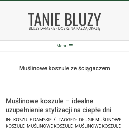
Skip
TANIE BLUZY
to
content
BLUZY DAMSKIE - DOBRE NA KAŻDĄ OKAZJĘ
Secondary
Menu
Navigation
Menu
Muślinowe koszule ze ściągaczem
Muślinowe koszule – idealne
uzupełnienie stylizacji na ciepłe dni
2026-
IN:
KOSZULE DAMSKIE
TAGGED:
DŁUGIE MUŚLINOWE
07-
KOSZULE
,
MUŚLINOWE KOSZULE
,
MUŚLINOWE KOSZULE