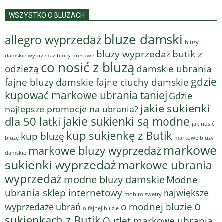
WSZYSTKO O BLUZACH
bluze damski
allegro wyprzedaż
bluzy
bluzy wyprzedaż
butik z
bluzy dresowe
damskie wyprzedaż
co nosić z bluzą
odzieżą
damskie ubrania
gdzie
fajne bluzy damskie
fajne ciuchy damskie
kupować markowe ubrania taniej
Gdzie
jakie sukienki
najlepsze promocje na ubrania?
jakie sukienki są modne
dla 50 latki
jak nosić
kup sukienkę z Butik
kup bluzę
bluzę
markowe bluzy
markowe
markowe bluzy wyprzedaż
damskie
sukienki wyprzedaż
markowe ubrania
wyprzedaż
modne bluzy damskie
Modne
ubrania sklep internetowy
największe
mohito swetry
o
o modnej bluzie
wyprzedaże ubrań
o fajnej bluzie
sukienkach z Butik
Outlet markowe ubrania