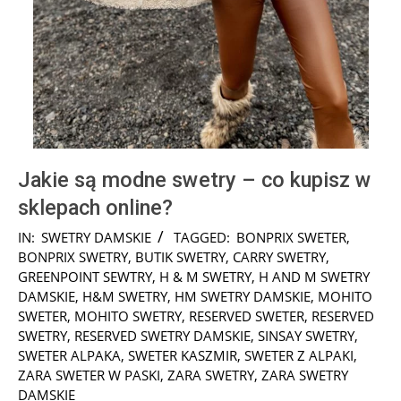
Jakie są modne swetry – co kupisz w
sklepach online?
2025-
IN:
SWETRY DAMSKIE
TAGGED:
BONPRIX SWETER
,
01-
BONPRIX SWETRY
,
BUTIK SWETRY
,
CARRY SWETRY
,
28
GREENPOINT SEWTRY
,
H & M SWETRY
,
H AND M SWETRY
DAMSKIE
,
H&M SWETRY
,
HM SWETRY DAMSKIE
,
MOHITO
SWETER
,
MOHITO SWETRY
,
RESERVED SWETER
,
RESERVED
SWETRY
,
RESERVED SWETRY DAMSKIE
,
SINSAY SWETRY
,
SWETER ALPAKA
,
SWETER KASZMIR
,
SWETER Z ALPAKI
,
ZARA SWETER W PASKI
,
ZARA SWETRY
,
ZARA SWETRY
DAMSKIE