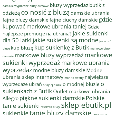
bluzy wyprzedaż
butik z
bluzy dresowe
damskie wyprzedaż
co nosić z bluzą
odzieżą
damskie ubrania
gdzie
fajne bluzy damskie
fajne ciuchy damskie
kupować markowe ubrania taniej
Gdzie
jakie sukienki
najlepsze promocje na ubrania?
jakie sukienki są modne
dla 50 latki
jak nosić
kup sukienkę z Butik
kup bluzę
bluzę
markowe bluzy
markowe
markowe bluzy wyprzedaż
damskie
sukienki wyprzedaż
markowe ubrania
wyprzedaż
modne bluzy damskie
Modne
ubrania sklep internetowy
największe
mohito swetry
o
o modnej bluzie
wyprzedaże ubrań
o fajnej bluzie
sukienkach z Butik
Outlet markowe ubrania
piękne sukienki damskie
Polskie
Allegro
sklep ebutik.pl
tanie sukienki
reserved bluzy
tanie bluzy damskie
sukienkie
tanie bluzy