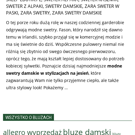
SWETER Z ALPAKI
,
SWETRY DAMSKIE
,
ZARA SWETER W
PASKI
,
ZARA SWETRY
,
ZARA SWETRY DAMSKIE
O tej porze roku dużą rolę w naszej codziennej garderobie
odgrywają modne swetry. Fason, który narodził się dawno
temu w Irlandii, szybko przyjął się w komercyjnej modzie i
ma się świetnie do dziś. Współczesne pulowery niemal nie
różnią się zbytnio od swego ówczesnego pierwowzoru,
oprócz tego, że mają kształt lepiej dostosowany do potrzeb
kobiecej sylwetki. Poznajcie dzisiaj najmodniejsze
modne
swetry damskie w stylizacjach na jesień
, które
zagwarantują Wam nie tylko przyjemne ciepło, ale także
ultra stylowy look! Pokażemy …
WSZYSTKO O BLUZACH
bluze damski
allegro wyprzedaż
bluzy