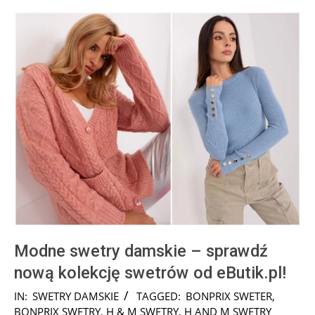
Modne swetry damskie – sprawdź
nową kolekcję swetrów od eButik.pl!
2025-
IN:
SWETRY DAMSKIE
TAGGED:
BONPRIX SWETER
,
01-
BONPRIX SWETRY
,
H & M SWETRY
,
H AND M SWETRY