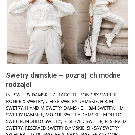
Swetry damskie – poznaj ich modne
rodzaje!
2025-
IN:
SWETRY DAMSKIE
TAGGED:
BONPRIX SWETER
,
01-
BONPRIX SWETRY
,
CIEPŁE SWETRY DAMSKIE
,
H & M
28
SWETRY
,
H AND M SWETRY DAMSKIE
,
H&M SWETRY
,
HM
SWETRY DAMSKIE
,
MODNE SWETRY DAMSKIE
,
MOHITO
SWETER
,
MOHITO SWETRY
,
RESERVED SWETER
,
RESERVED
SWETRY
,
RESERVED SWETRY DAMSKIE
,
SINSAY SWETRY
,
SKLEP EBUTIK.PL
,
SWETER ALPAKA
,
SWETER KASZMIR
,