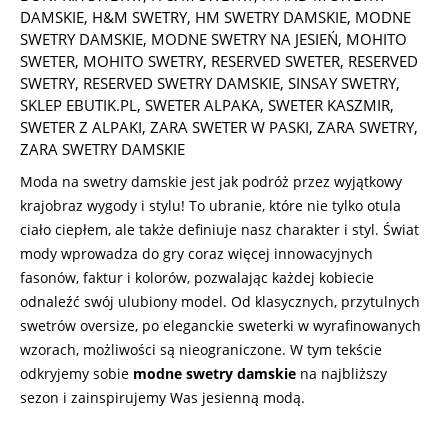
29
DAMSKIE
,
H&M SWETRY
,
HM SWETRY DAMSKIE
,
MODNE
SWETRY DAMSKIE
,
MODNE SWETRY NA JESIEŃ
,
MOHITO
SWETER
,
MOHITO SWETRY
,
RESERVED SWETER
,
RESERVED
SWETRY
,
RESERVED SWETRY DAMSKIE
,
SINSAY SWETRY
,
SKLEP EBUTIK.PL
,
SWETER ALPAKA
,
SWETER KASZMIR
,
SWETER Z ALPAKI
,
ZARA SWETER W PASKI
,
ZARA SWETRY
,
ZARA SWETRY DAMSKIE
Moda na swetry damskie jest jak podróż przez wyjątkowy
krajobraz wygody i stylu! To ubranie, które nie tylko otula
ciało ciepłem, ale także definiuje nasz charakter i styl. Świat
mody wprowadza do gry coraz więcej innowacyjnych
fasonów, faktur i kolorów, pozwalając każdej kobiecie
odnaleźć swój ulubiony model. Od klasycznych, przytulnych
swetrów oversize, po eleganckie sweterki w wyrafinowanych
wzorach, możliwości są nieograniczone. W tym tekście
odkryjemy sobie
modne swetry damskie
na najbliższy
sezon i zainspirujemy Was jesienną modą.