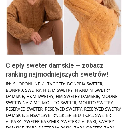
Ciepły sweter damskie – zobacz
ranking najmodniejszych swetrów!
2025-
IN:
SHOPONLINE
TAGGED:
BONPRIX SWETER
,
10-
BONPRIX SWETRY
,
H & M SWETRY
,
H AND M SWETRY
17
DAMSKIE
,
H&M SWETRY
,
HM SWETRY DAMSKIE
,
MODNE
SWETRY NA ZIMĘ
,
MOHITO SWETER
,
MOHITO SWETRY
,
RESERVED SWETER
,
RESERVED SWETRY
,
RESERVED SWETRY
DAMSKIE
,
SINSAY SWETRY
,
SKLEP EBUTIK.PL
,
SWETER
ALPAKA
,
SWETER KASZMIR
,
SWETER Z ALPAKI
,
SWETRY
DAMSKIE
,
ZARA SWETER W PASKI
,
ZARA SWETRY
,
ZARA