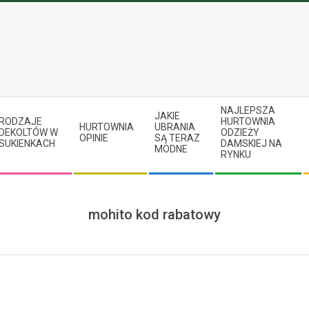
NAJLEPSZA
JAKIE
RODZAJE
HURTOWNIA
HURTOWNIA
UBRANIA
DEKOLTÓW W
ODZIEŻY
OPINIE
SĄ TERAZ
SUKIENKACH
DAMSKIEJ NA
MODNE
RYNKU
mohito kod rabatowy