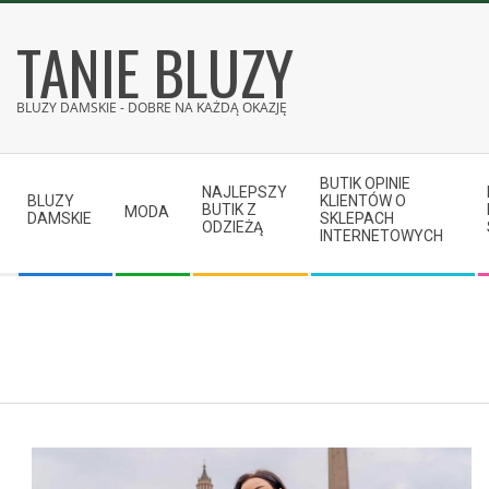
Skip
TANIE BLUZY
to
content
BLUZY DAMSKIE - DOBRE NA KAŻDĄ OKAZJĘ
Secondary
BUTIK OPINIE
Navigation
NAJLEPSZY
BLUZY
KLIENTÓW O
BUTIK Z
MODA
Menu
DAMSKIE
SKLEPACH
ODZIEŻĄ
INTERNETOWYCH