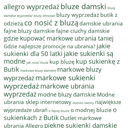
bluze damski
allegro wyprzedaż
bluzy
bluzy wyprzedaż
butik z
bluzy dresowe
damskie wyprzedaż
co nosić z bluzą
odzieżą
damskie ubrania
fajne bluzy damskie
fajne ciuchy damskie
gdzie kupować markowe ubrania taniej
jakie
Gdzie najlepsze promocje na ubrania?
jakie sukienki są
sukienki dla 50 latki
modne
kup sukienkę z
kup bluzę
jak nosić bluzę
Butik
markowe bluzy
markowe bluzy damskie
markowe sukienki
wyprzedaż
wyprzedaż
markowe ubrania
wyprzedaż
modne bluzy damskie
Modne
ubrania sklep internetowy
największe
mohito swetry
o
o modnej bluzie
wyprzedaże ubrań
o fajnej bluzie
sukienkach z Butik
Outlet markowe
piękne sukienki damskie
ubrania Allegro