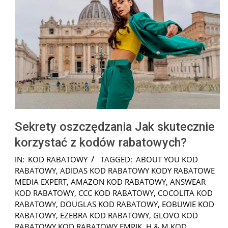
Sekrety oszczędzania Jak skutecznie
korzystać z kodów rabatowych?
2025-
IN:
KOD RABATOWY
TAGGED:
ABOUT YOU KOD
01-
RABATOWY
,
ADIDAS KOD RABATOWY KODY RABATOWE
24
MEDIA EXPERT
,
AMAZON KOD RABATOWY
,
ANSWEAR
KOD RABATOWY
,
CCC KOD RABATOWY
,
COCOLITA KOD
RABATOWY
,
DOUGLAS KOD RABATOWY
,
EOBUWIE KOD
RABATOWY
,
EZEBRA KOD RABATOWY
,
GLOVO KOD
RABATOWY KOD RABATOWY EMPIK
,
H & M KOD