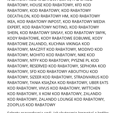
RABATOWY
,
HOUSE KOD RABATOWY
,
KFD KOD
RABATOWY
,
KOD RABATOWY
,
KOD RABATOWY
DECATHLON
,
KOD RABATOWY HM
,
KOD RABATOWY
IKEA
,
KOD RABATOWY INPOST
,
KOD RABATOWY MEDIA
EXPERT
,
KOD RABATOWY NOTINO
,
KOD RABATOWY
SHEIN
,
KOD RABATOWY SINSAY
,
KOD RABATOWY SMYK
,
KODY RABATOWE
,
KODY RABATOWE EOBUWIE
,
KODY
RABATOWE ZALANDO
,
KUCHNIA VIKINGA KOD
RABATOWY
,
MACZFIT KOD RABATOWY
,
MODIVO KOD
RABATOWY
,
MOHITO KOD RABATOWY
,
NIKE KOD
RABATOWY
,
NTFY KOD RABATOWY
,
PYSZNE PL KOD
RABATOWY
,
RESERVED KOD RABATOWY
,
SEPHORA KOD
RABATOWY
,
SFD KOD RABATOWY ABOUTYOU KOD
RABATOWY
,
SIZEER KOD RABATOWY
,
STRADIVARIUS KOD
RABATOWY
,
TANIA KSIĄŻKA KOD RABATOWY
,
UBER EATS
KOD RABATOWY
,
VIVUS KOD RABATOWY
,
WITTCHEN
KOD RABATOWY
,
X KOM KOD RABATOWY
,
ZALANDO
KOD RABATOWY
,
ZALANDO LOUNGE KOD RABATOWY
,
ZOOPLUS KOD RABATOWY
Sekrety oszczędzania czyli Jak skutecznie korzystać z kodów