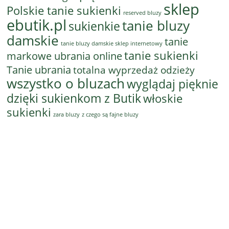
sklep
Polskie tanie sukienki
reserved bluzy
ebutik.pl
tanie bluzy
sukienkie
damskie
tanie
tanie bluzy damskie sklep internetowy
tanie sukienki
markowe ubrania online
Tanie ubrania
totalna wyprzedaż odzieży
wszystko o bluzach
wyglądaj pięknie
dzięki sukienkom z Butik
włoskie
sukienki
z czego są fajne bluzy
zara bluzy