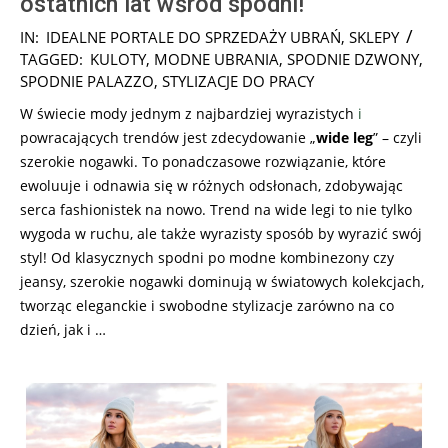
ostatnich lat wśród spodni!
2025-
IN:
IDEALNE PORTALE DO SPRZEDAŻY UBRAŃ
,
SKLEPY
03-
TAGGED:
KULOTY
,
MODNE UBRANIA
,
SPODNIE DZWONY
,
21
SPODNIE PALAZZO
,
STYLIZACJE DO PRACY
W świecie mody jednym z najbardziej wyrazistych
i
powracających trendów jest zdecydowanie „
wide leg
” – czyli
szerokie nogawki. To ponadczasowe rozwiązanie, które
ewoluuje i odnawia się w różnych odsłonach, zdobywając
serca fashionistek na nowo. Trend na wide legi to nie tylko
wygoda w ruchu, ale także wyrazisty sposób by wyrazić swój
styl! Od klasycznych spodni po modne kombinezony czy
jeansy, szerokie nogawki dominują w światowych kolekcjach,
tworząc eleganckie i swobodne stylizacje zarówno na co
dzień, jak i …