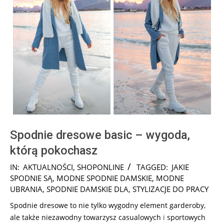
Spodnie dresowe basic – wygoda,
którą pokochasz
2025-
IN:
AKTUALNOŚCI
,
SHOPONLINE
TAGGED:
JAKIE
03-
SPODNIE SĄ
,
MODNE SPODNIE DAMSKIE
,
MODNE
20
UBRANIA
,
SPODNIE DAMSKIE DLA
,
STYLIZACJE DO PRACY
Spodnie dresowe to nie tylko wygodny element garderoby,
ale także niezawodny towarzysz casualowych
i
sportowych