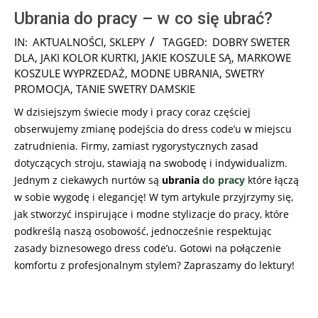
Ubrania do pracy – w co się ubrać?
2025-
IN:
AKTUALNOŚCI
,
SKLEPY
TAGGED:
DOBRY SWETER
05-
DLA
,
JAKI KOLOR KURTKI
,
JAKIE KOSZULE SĄ
,
MARKOWE
10
KOSZULE WYPRZEDAŻ
,
MODNE UBRANIA
,
SWETRY
PROMOCJA
,
TANIE SWETRY DAMSKIE
W dzisiejszym świecie mody i pracy coraz częściej
obserwujemy zmianę podejścia do dress code’u w miejscu
zatrudnienia. Firmy, zamiast rygorystycznych zasad
dotyczących stroju, stawiają na swobodę i indywidualizm.
Jednym z ciekawych nurtów są
ubrania
do pracy
które łączą
w sobie wygodę i elegancję! W tym artykule przyjrzymy się,
jak stworzyć inspirujące i modne stylizacje do pracy, które
podkreślą naszą osobowość, jednocześnie respektując
zasady biznesowego dress code’u. Gotowi na połączenie
komfortu z profesjonalnym stylem? Zapraszamy do lektury!