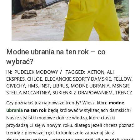
Modne ubrania na ten rok – co
wybrać?
2025-
IN:
PUDELEK MODOWY
TAGGED:
ACTION
,
ALI
10-
EKSPRES
,
CHLOE
,
ELEGANCKIE SZORTY DAMSKIE
,
FELLOW
,
16
GIVECHY
,
HMS
,
INST
,
LIBRUS
,
MODNE UBRANIA
,
MSNGR
,
STELLA MCCARTNEY
,
SUKIENKI Z DRAPOWANIEM
,
TRENCZ
Czy poznałaś już najnowsze trendy? Wiesz, które
modne
ubrania
na ten rok
będą królować w stylizacjach damskich?
Nasze stylistki modowe dobrze wiedzą, które ciuszki
przydadzą Ci się w nowym roku, dlatego jeżeli chcesz poznać
trendy z pierwszej ręki, to koniecznie zapoznaj się z