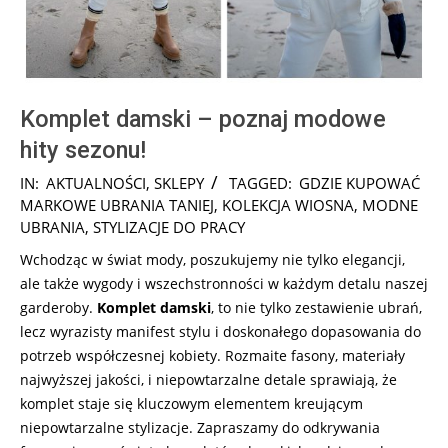
Komplet damski – poznaj modowe
hity sezonu!
2025-
IN:
AKTUALNOŚCI
,
SKLEPY
TAGGED:
GDZIE KUPOWAĆ
03-
MARKOWE UBRANIA TANIEJ
,
KOLEKCJA WIOSNA
,
MODNE
20
UBRANIA
,
STYLIZACJE DO PRACY
Wchodząc w świat mody, poszukujemy nie tylko elegancji,
ale także wygody i wszechstronności w każdym detalu naszej
garderoby.
Komplet damski
, to nie tylko zestawienie ubrań,
lecz wyrazisty manifest stylu i doskonałego dopasowania do
potrzeb współczesnej kobiety. Rozmaite fasony, materiały
najwyższej jakości, i niepowtarzalne detale sprawiają, że
komplet staje się kluczowym elementem kreującym
niepowtarzalne stylizacje. Zapraszamy do odkrywania