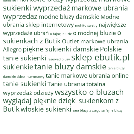
damskie
sukienki wyprzedaż
markowe ubrania
wyprzedaż
modne bluzy damskie
Modne
ubrania sklep internetowy
największe
mohito swetry
o
o modnej bluzie
wyprzedaże ubrań
o fajnej bluzie
sukienkach z Butik
Outlet markowe ubrania
piękne sukienki damskie
Polskie
Allegro
sklep ebutik.pl
tanie sukienki
reserved bluzy
tanie bluzy damskie
sukienkie
tanie bluzy
tanie markowe ubrania online
damskie sklep internetowy
tanie sukienki
Tanie ubrania
totalna
wszystko o bluzach
wyprzedaż odzieży
wyglądaj pięknie dzięki sukienkom z
Butik
włoskie sukienki
z czego są fajne bluzy
zara bluzy