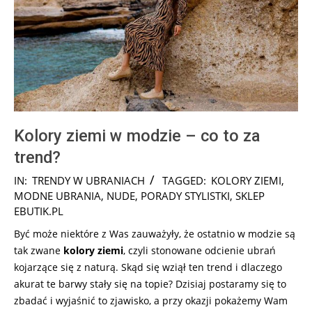
Kolory ziemi w modzie – co to za
trend?
2026-
IN:
TRENDY W UBRANIACH
TAGGED:
KOLORY ZIEMI
,
06-
MODNE UBRANIA
,
NUDE
,
PORADY STYLISTKI
,
SKLEP
24
EBUTIK.PL
Być może niektóre z Was zauważyły, że ostatnio w modzie są
tak zwane
kolory ziemi
, czyli stonowane odcienie ubrań
kojarzące się z naturą. Skąd się wziął ten trend i dlaczego
akurat te barwy stały się na topie? Dzisiaj postaramy się to
zbadać i wyjaśnić to zjawisko, a przy okazji pokażemy Wam