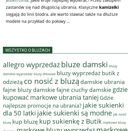
jesień-zima
. Jakie kroje najlepiej wybierać? Przed zakupem
zastanów się nad długością ubrania. Klasyczne
kamizelki
sięgają do linii biodra, ale warto stawiać także na dłuższe
modele na przykład do połowy …
WSZYSTKO O BLUZACH
bluze damski
allegro wyprzedaż
bluzy
bluzy wyprzedaż
butik z
bluzy dresowe
damskie wyprzedaż
co nosić z bluzą
odzieżą
damskie ubrania
gdzie
fajne bluzy damskie
fajne ciuchy damskie
kupować markowe ubrania taniej
Gdzie
jakie sukienki
najlepsze promocje na ubrania?
jakie sukienki są modne
dla 50 latki
jak nosić
kup sukienkę z Butik
kup bluzę
bluzę
markowe bluzy
markowe
markowe bluzy wyprzedaż