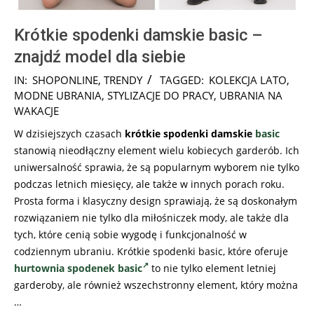
Krótkie spodenki damskie basic –
znajdź model dla siebie
2025-
IN:
SHOPONLINE
,
TRENDY
TAGGED:
KOLEKCJA LATO
,
03-
MODNE UBRANIA
,
STYLIZACJE DO PRACY
,
UBRANIA NA
12
WAKACJE
W dzisiejszych czasach
krótkie spodenki damskie
basic
stanowią nieodłączny element wielu kobiecych garderób. Ich
uniwersalność sprawia, że są popularnym wyborem nie tylko
podczas letnich miesięcy, ale także w innych porach roku.
Prosta forma i klasyczny design sprawiają, że są doskonałym
rozwiązaniem nie tylko dla miłośniczek mody, ale także dla
tych, które cenią sobie wygodę i funkcjonalność w
codziennym ubraniu. Krótkie spodenki basic, które oferuje
hurtownia spodenek basic
to nie tylko element letniej
garderoby, ale również wszechstronny element, który można
…