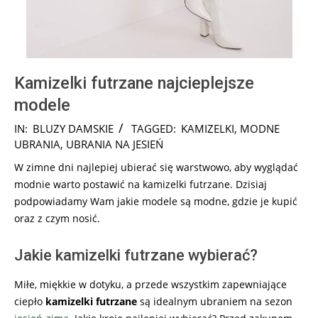
Kamizelki futrzane najcieplejsze
modele
2024-
IN:
BLUZY DAMSKIE
TAGGED:
KAMIZELKI
,
MODNE
05-
UBRANIA
,
UBRANIA NA JESIEŃ
30
W zimne dni najlepiej ubierać się warstwowo, aby wyglądać
modnie warto postawić na kamizelki futrzane. Dzisiaj
podpowiadamy Wam jakie modele są modne, gdzie je kupić
oraz z czym nosić.
Jakie kamizelki futrzane wybierać?
Miłe, miękkie w dotyku, a przede wszystkim zapewniające
ciepło
kamizelki futrzane
są idealnym ubraniem na sezon