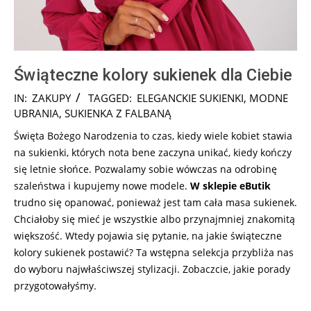
Świąteczne kolory sukienek dla Ciebie
2025-
IN:
ZAKUPY
TAGGED:
ELEGANCKIE SUKIENKI
,
MODNE
12-
UBRANIA
,
SUKIENKA Z FALBANĄ
03
Święta Bożego Narodzenia to czas, kiedy wiele kobiet stawia
na sukienki, których nota bene zaczyna unikać, kiedy kończy
się letnie słońce. Pozwalamy sobie wówczas na odrobinę
szaleństwa i kupujemy nowe modele.
W sklepie eButik
trudno się opanować, ponieważ jest tam cała masa sukienek.
Chciałoby się mieć je wszystkie albo przynajmniej znakomitą
większość. Wtedy pojawia się pytanie, na jakie świąteczne
kolory sukienek postawić? Ta wstępna selekcja przybliża nas
do wyboru najwłaściwszej stylizacji. Zobaczcie, jakie porady
przygotowałyśmy.