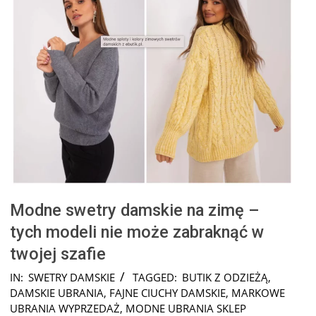
Modne swetry damskie na zimę –
tych modeli nie może zabraknąć w
twojej szafie
2024-
IN:
SWETRY DAMSKIE
TAGGED:
BUTIK Z ODZIEŻĄ
,
11-
DAMSKIE UBRANIA
,
FAJNE CIUCHY DAMSKIE
,
MARKOWE
14
UBRANIA WYPRZEDAŻ
,
MODNE UBRANIA SKLEP