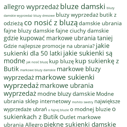
bluze damski
allegro wyprzedaż
bluzy
bluzy wyprzedaż
butik z
bluzy dresowe
damskie wyprzedaż
co nosić z bluzą
odzieżą
damskie ubrania
fajne bluzy damskie
fajne ciuchy damskie
gdzie kupować markowe ubrania taniej
jakie
Gdzie najlepsze promocje na ubrania?
jakie sukienki są
sukienki dla 50 latki
modne
kup sukienkę z
kup bluzę
jak nosić bluzę
Butik
markowe bluzy
markowe bluzy damskie
markowe sukienki
wyprzedaż
wyprzedaż
markowe ubrania
wyprzedaż
modne bluzy damskie
Modne
ubrania sklep internetowy
największe
mohito swetry
o
o modnej bluzie
wyprzedaże ubrań
o fajnej bluzie
sukienkach z Butik
Outlet markowe
piękne sukienki damskie
ubrania Allegro