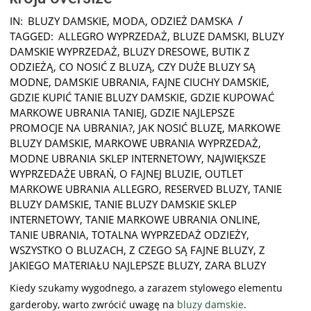
2024-
IN:
BLUZY DAMSKIE
,
MODA
,
ODZIEŻ DAMSKA
08-
TAGGED:
ALLEGRO WYPRZEDAŻ
,
BLUZE DAMSKI
,
BLUZY
08
DAMSKIE WYPRZEDAŻ
,
BLUZY DRESOWE
,
BUTIK Z
ODZIEŻĄ
,
CO NOSIĆ Z BLUZĄ
,
CZY DUŻE BLUZY SĄ
MODNE
,
DAMSKIE UBRANIA
,
FAJNE CIUCHY DAMSKIE
,
GDZIE KUPIĆ TANIE BLUZY DAMSKIE
,
GDZIE KUPOWAĆ
MARKOWE UBRANIA TANIEJ
,
GDZIE NAJLEPSZE
PROMOCJE NA UBRANIA?
,
JAK NOSIĆ BLUZĘ
,
MARKOWE
BLUZY DAMSKIE
,
MARKOWE UBRANIA WYPRZEDAŻ
,
MODNE UBRANIA SKLEP INTERNETOWY
,
NAJWIĘKSZE
WYPRZEDAŻE UBRAŃ
,
O FAJNEJ BLUZIE
,
OUTLET
MARKOWE UBRANIA ALLEGRO
,
RESERVED BLUZY
,
TANIE
BLUZY DAMSKIE
,
TANIE BLUZY DAMSKIE SKLEP
INTERNETOWY
,
TANIE MARKOWE UBRANIA ONLINE
,
TANIE UBRANIA
,
TOTALNA WYPRZEDAŻ ODZIEŻY
,
WSZYSTKO O BLUZACH
,
Z CZEGO SĄ FAJNE BLUZY
,
Z
JAKIEGO MATERIAŁU NAJLEPSZE BLUZY
,
ZARA BLUZY
Kiedy szukamy wygodnego, a zarazem stylowego elementu
garderoby, warto zwrócić uwagę na
bluzy damskie
.