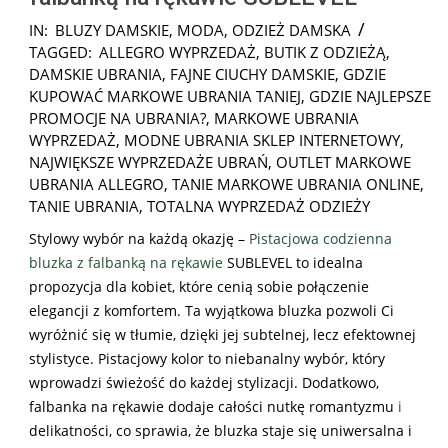
2024-
IN:
BLUZY DAMSKIE
,
MODA
,
ODZIEŻ DAMSKA
08-
TAGGED:
ALLEGRO WYPRZEDAŻ
,
BUTIK Z ODZIEŻĄ
,
09
DAMSKIE UBRANIA
,
FAJNE CIUCHY DAMSKIE
,
GDZIE
KUPOWAĆ MARKOWE UBRANIA TANIEJ
,
GDZIE NAJLEPSZE
PROMOCJE NA UBRANIA?
,
MARKOWE UBRANIA
WYPRZEDAŻ
,
MODNE UBRANIA SKLEP INTERNETOWY
,
NAJWIĘKSZE WYPRZEDAŻE UBRAŃ
,
OUTLET MARKOWE
UBRANIA ALLEGRO
,
TANIE MARKOWE UBRANIA ONLINE
,
TANIE UBRANIA
,
TOTALNA WYPRZEDAŻ ODZIEŻY
Stylowy wybór na każdą okazję –
Pistacjowa codzienna
bluzka z falbanką na rękawie
SUBLEVEL to idealna
propozycja dla kobiet, które cenią sobie połączenie
elegancji z komfortem. Ta wyjątkowa bluzka pozwoli Ci
wyróżnić się w tłumie, dzięki jej subtelnej, lecz efektownej
stylistyce. Pistacjowy kolor to niebanalny wybór, który
wprowadzi świeżość do każdej stylizacji. Dodatkowo,
falbanka na rękawie dodaje całości nutkę romantyzmu
i
delikatności, co sprawia, że bluzka staje się uniwersalna i