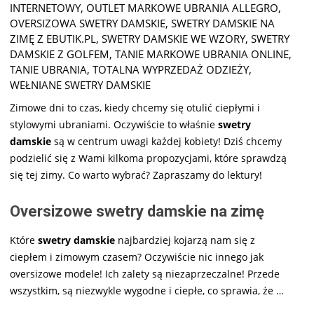
INTERNETOWY
,
OUTLET MARKOWE UBRANIA ALLEGRO
,
OVERSIZOWA SWETRY DAMSKIE
,
SWETRY DAMSKIE NA
ZIMĘ Z EBUTIK.PL
,
SWETRY DAMSKIE WE WZORY
,
SWETRY
DAMSKIE Z GOLFEM
,
TANIE MARKOWE UBRANIA ONLINE
,
TANIE UBRANIA
,
TOTALNA WYPRZEDAŻ ODZIEŻY
,
WEŁNIANE SWETRY DAMSKIE
Zimowe dni to czas, kiedy chcemy się otulić ciepłymi i
stylowymi ubraniami. Oczywiście to właśnie
swetry
damskie
są w centrum uwagi każdej kobiety! Dziś chcemy
podzielić się z Wami kilkoma propozycjami, które sprawdzą
się tej zimy. Co warto wybrać? Zapraszamy do lektury!
Oversizowe swetry damskie na zimę
Które
swetry damskie
najbardziej kojarzą nam się z
ciepłem i zimowym czasem? Oczywiście nic innego jak
oversizowe modele! Ich zalety są niezaprzeczalne! Przede
wszystkim, są niezwykle wygodne i ciepłe, co sprawia, że
…