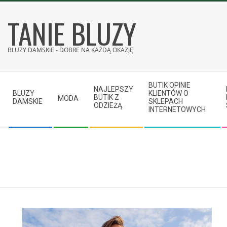
Skip
TANIE BLUZY
to
content
BLUZY DAMSKIE - DOBRE NA KAŻDĄ OKAZJĘ
Secondary
BUTIK OPINIE
Navigation
NAJLEPSZY
BLUZY
KLIENTÓW O
BUTIK Z
MODA
Menu
DAMSKIE
SKLEPACH
ODZIEŻĄ
INTERNETOWYCH