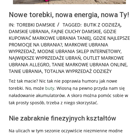
Nowe torebki, nowa energia, nowa Ty!
2026-
IN:
TOREBKI DAMSKIE
TAGGED:
BUTIK Z ODZIEŻĄ
,
02-
DAMSKIE UBRANIA
,
FAJNE CIUCHY DAMSKIE
,
GDZIE
26
KUPOWAĆ MARKOWE UBRANIA TANIEJ
,
GDZIE NAJLEPSZE
PROMOCJE NA UBRANIA?
,
MARKOWE UBRANIA
WYPRZEDAŻ
,
MODNE UBRANIA SKLEP INTERNETOWY
,
NAJWIĘKSZE WYPRZEDAŻE UBRAŃ
,
OUTLET MARKOWE
UBRANIA ALLEGRO
,
TANIE MARKOWE UBRANIA ONLINE
,
TANIE UBRANIA
,
TOTALNA WYPRZEDAŻ ODZIEŻY
Też tak macie? Nic tak nie poprawia humoru jak nowe
torebki. No, może
buty
. Wiosną na pewno przyda nam się
naładowanie akumulatorów. A skoro można pomóc sobie w
tak prosty sposób, trzeba z niego skorzystać.
Nie zabraknie finezyjnych kształtów
Na ulicach w tym sezonie oczywiście niezmienne modne