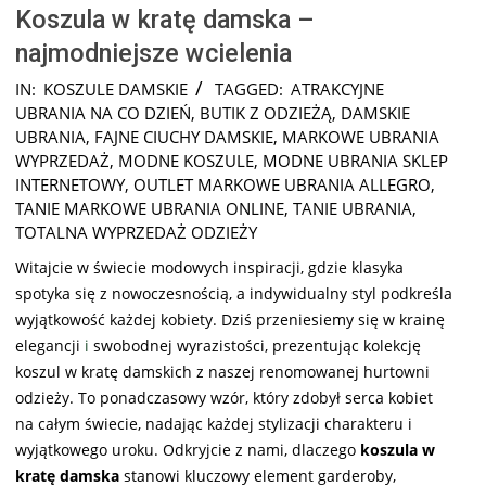
Koszula w kratę damska –
najmodniejsze wcielenia
2024-
IN:
KOSZULE DAMSKIE
TAGGED:
ATRAKCYJNE
10-
UBRANIA NA CO DZIEŃ
,
BUTIK Z ODZIEŻĄ
,
DAMSKIE
08
UBRANIA
,
FAJNE CIUCHY DAMSKIE
,
MARKOWE UBRANIA
WYPRZEDAŻ
,
MODNE KOSZULE
,
MODNE UBRANIA SKLEP
INTERNETOWY
,
OUTLET MARKOWE UBRANIA ALLEGRO
,
TANIE MARKOWE UBRANIA ONLINE
,
TANIE UBRANIA
,
TOTALNA WYPRZEDAŻ ODZIEŻY
Witajcie w świecie modowych inspiracji, gdzie klasyka
spotyka się z nowoczesnością, a indywidualny styl podkreśla
wyjątkowość każdej kobiety. Dziś przeniesiemy się w krainę
elegancji
i
swobodnej wyrazistości, prezentując kolekcję
koszul w kratę damskich z naszej renomowanej hurtowni
odzieży. To ponadczasowy wzór, który zdobył serca kobiet
na całym świecie, nadając każdej stylizacji charakteru i
wyjątkowego uroku. Odkryjcie z nami, dlaczego
koszula w
kratę damska
stanowi kluczowy element garderoby,