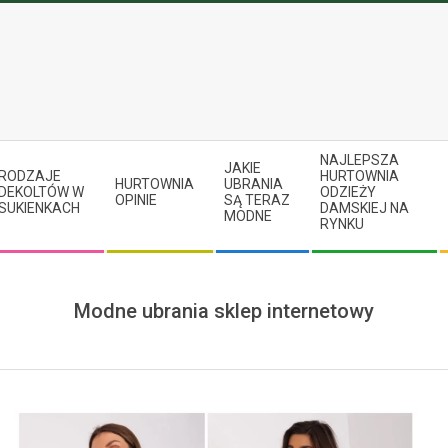
NAJLEPSZA
JAKIE
RODZAJE
HURTOWNIA
HURTOWNIA
UBRANIA
DEKOLTÓW W
ODZIEŻY
OPINIE
SĄ TERAZ
SUKIENKACH
DAMSKIEJ NA
MODNE
RYNKU
Modne ubrania sklep internetowy