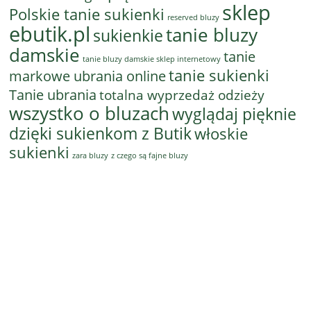
sklep
Polskie tanie sukienki
reserved bluzy
ebutik.pl
tanie bluzy
sukienkie
damskie
tanie
tanie bluzy damskie sklep internetowy
tanie sukienki
markowe ubrania online
Tanie ubrania
totalna wyprzedaż odzieży
wszystko o bluzach
wyglądaj pięknie
dzięki sukienkom z Butik
włoskie
sukienki
z czego są fajne bluzy
zara bluzy