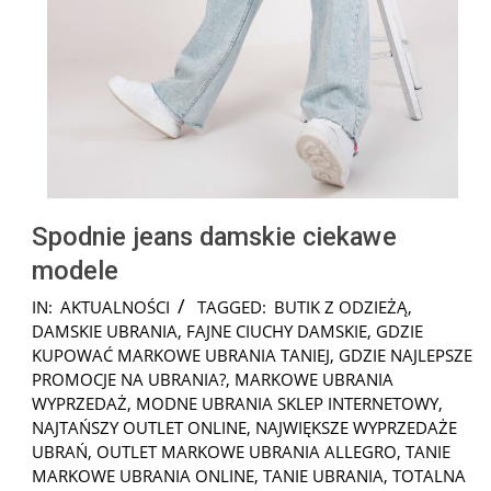
Spodnie jeans damskie ciekawe
modele
2024-
IN:
AKTUALNOŚCI
TAGGED:
BUTIK Z ODZIEŻĄ
,
10-
DAMSKIE UBRANIA
,
FAJNE CIUCHY DAMSKIE
,
GDZIE
08
KUPOWAĆ MARKOWE UBRANIA TANIEJ
,
GDZIE NAJLEPSZE
PROMOCJE NA UBRANIA?
,
MARKOWE UBRANIA
WYPRZEDAŻ
,
MODNE UBRANIA SKLEP INTERNETOWY
,
NAJTAŃSZY OUTLET ONLINE
,
NAJWIĘKSZE WYPRZEDAŻE
UBRAŃ
,
OUTLET MARKOWE UBRANIA ALLEGRO
,
TANIE
MARKOWE UBRANIA ONLINE
,
TANIE UBRANIA
,
TOTALNA