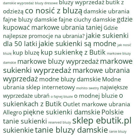
bluzy wyprzedaż
butik z
bluzy dresowe
damskie wyprzedaż
co nosić z bluzą
odzieżą
damskie ubrania
gdzie
fajne bluzy damskie
fajne ciuchy damskie
kupować markowe ubrania taniej
Gdzie
jakie sukienki
najlepsze promocje na ubrania?
jakie sukienki są modne
dla 50 latki
jak nosić
kup sukienkę z Butik
kup bluzę
bluzę
markowe bluzy
markowe
markowe bluzy wyprzedaż
damskie
sukienki wyprzedaż
markowe ubrania
wyprzedaż
modne bluzy damskie
Modne
ubrania sklep internetowy
największe
mohito swetry
o
o modnej bluzie
wyprzedaże ubrań
o fajnej bluzie
sukienkach z Butik
Outlet markowe ubrania
piękne sukienki damskie
Polskie
Allegro
sklep ebutik.pl
tanie sukienki
reserved bluzy
tanie bluzy damskie
sukienkie
tanie bluzy