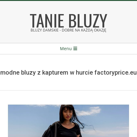
Skip
TANIE BLUZY
to
content
BLUZY DAMSKIE - DOBRE NA KAŻDĄ OKAZJĘ
Secondary
Menu
Navigation
Menu
modne bluzy z kapturem w hurcie factoryprice.eu