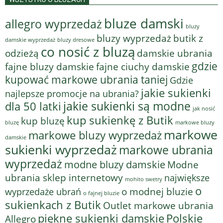
bluze damski
allegro wyprzedaż
bluzy
bluzy wyprzedaż
butik z
bluzy dresowe
damskie wyprzedaż
co nosić z bluzą
odzieżą
damskie ubrania
gdzie
fajne bluzy damskie
fajne ciuchy damskie
kupować markowe ubrania taniej
Gdzie
jakie sukienki
najlepsze promocje na ubrania?
jakie sukienki są modne
dla 50 latki
jak nosić
kup sukienkę z Butik
kup bluzę
bluzę
markowe bluzy
markowe
markowe bluzy wyprzedaż
damskie
sukienki wyprzedaż
markowe ubrania
wyprzedaż
modne bluzy damskie
Modne
ubrania sklep internetowy
największe
mohito swetry
o
o modnej bluzie
wyprzedaże ubrań
o fajnej bluzie
sukienkach z Butik
Outlet markowe ubrania
piękne sukienki damskie
Polskie
Allegro