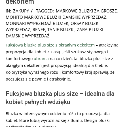
dekoltem
2025-
IN:
ZAKUPY
TAGGED:
MARKOWE BLUZKI ZA GROSZE
,
10-
MOHITO MARKOWE BLUZKI DAMSKIE WYPRZEDAŻ
,
20
MONNARI WYPRZEDAŻ BLUZEK
,
ORSAY BLUZKI
WYPRZEDAŻ
,
RENEE
,
TANIE BLUZKI
,
ZARA BLUZKI
DAMSKIE WYPRZEDAŻ
Fuksjowa bluzka plus size z okrągłym dekoltem
– atrakcyjna
propozycja dla kobiet z klasą. Jeśli szukasz stylowego i
komfortowego
ubrania
na co dzień, ta bluzka plus size z
okrągłym dekoltem jest propozycją idealną dla Ciebie.
Kolorystyka wyraźnego różu i komfortowy krój sprawią, że
poczujesz się pewnie i atrakcyjnie.
Fuksjowa bluzka plus size – idealna dla
kobiet pełnych wdzięku
Bluzka w intensywnym odcieniu różu to propozycja dla
kobiet, które lubią wyróżniać się z tłumu. Design bluzki