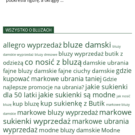
podkreśla figurę, a okrągły …
WSZYSTKO O BLUZACH
bluze damski
allegro wyprzedaż
bluzy
bluzy wyprzedaż
butik z
bluzy dresowe
damskie wyprzedaż
co nosić z bluzą
odzieżą
damskie ubrania
gdzie
fajne bluzy damskie
fajne ciuchy damskie
kupować markowe ubrania taniej
Gdzie
jakie sukienki
najlepsze promocje na ubrania?
jakie sukienki są modne
dla 50 latki
jak nosić
kup sukienkę z Butik
kup bluzę
bluzę
markowe bluzy
markowe
markowe bluzy wyprzedaż
damskie
sukienki wyprzedaż
markowe ubrania
wyprzedaż
modne bluzy damskie
Modne