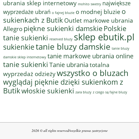
ubrania sklep internetowy
największe
mohito swetry
o
o modnej bluzie
wyprzedaże ubrań
o fajnej bluzie
sukienkach z Butik
Outlet markowe ubrania
piękne sukienki damskie
Polskie
Allegro
sklep ebutik.pl
tanie sukienki
reserved bluzy
tanie bluzy damskie
sukienkie
tanie bluzy
tanie markowe ubrania online
damskie sklep internetowy
tanie sukienki
Tanie ubrania
totalna
wszystko o bluzach
wyprzedaż odzieży
wyglądaj pięknie dzięki sukienkom z
Butik
włoskie sukienki
z czego są fajne bluzy
zara bluzy
2026 © all rights reserved/wszelkie prawa zastrzeżone