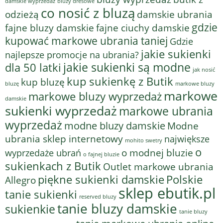
bluzy dresowe
damskie wyprzedaż
co nosić z bluzą
odzieżą
damskie ubrania
gdzie
fajne bluzy damskie
fajne ciuchy damskie
kupować markowe ubrania taniej
Gdzie
jakie sukienki
najlepsze promocje na ubrania?
jakie sukienki są modne
dla 50 latki
jak nosić
kup sukienkę z Butik
kup bluzę
bluzę
markowe bluzy
markowe
markowe bluzy wyprzedaż
damskie
sukienki wyprzedaż
markowe ubrania
wyprzedaż
modne bluzy damskie
Modne
ubrania sklep internetowy
największe
mohito swetry
o
o modnej bluzie
wyprzedaże ubrań
o fajnej bluzie
sukienkach z Butik
Outlet markowe ubrania
piękne sukienki damskie
Polskie
Allegro
sklep ebutik.pl
tanie sukienki
reserved bluzy
tanie bluzy damskie
sukienkie
tanie bluzy