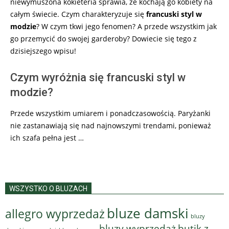
niewymuszona kokieteria sprawia, że kochają go kobiety na
całym świecie. Czym charakteryzuje się
francuski styl w
modzie
? W czym tkwi jego fenomen? A przede wszystkim jak
go przemycić do swojej garderoby? Dowiecie się tego z
dzisiejszego wpisu!
Czym wyróżnia się francuski styl w
modzie?
Przede wszystkim umiarem i ponadczasowością. Paryżanki
nie zastanawiają się nad najnowszymi trendami, ponieważ
ich szafa pełna jest …
WSZYSTKO O BLUZACH
bluze damski
allegro wyprzedaż
bluzy
bluzy wyprzedaż
butik z