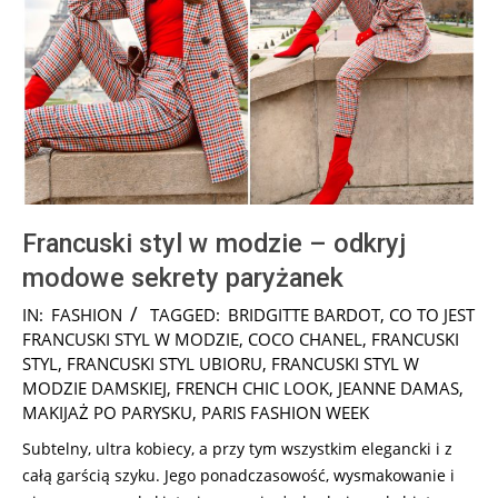
Francuski styl w modzie – odkryj
modowe sekrety paryżanek
2025-
IN:
FASHION
TAGGED:
BRIDGITTE BARDOT
,
CO TO JEST
07-
FRANCUSKI STYL W MODZIE
,
COCO CHANEL
,
FRANCUSKI
31
STYL
,
FRANCUSKI STYL UBIORU
,
FRANCUSKI STYL W
MODZIE DAMSKIEJ
,
FRENCH CHIC LOOK
,
JEANNE DAMAS
,
MAKIJAŻ PO PARYSKU
,
PARIS FASHION WEEK
Subtelny, ultra kobiecy, a przy tym wszystkim elegancki i z
całą garścią szyku. Jego ponadczasowość, wysmakowanie i