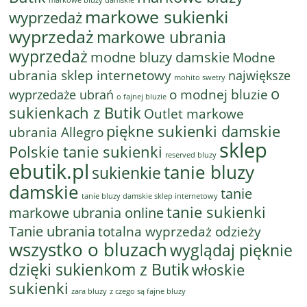
markowe bluzy damskie
markowe sukienki
wyprzedaż
wyprzedaż
markowe ubrania
wyprzedaż
modne bluzy damskie
Modne
ubrania sklep internetowy
największe
mohito swetry
o
o modnej bluzie
wyprzedaże ubrań
o fajnej bluzie
sukienkach z Butik
Outlet markowe
piękne sukienki damskie
ubrania Allegro
sklep
Polskie tanie sukienki
reserved bluzy
ebutik.pl
tanie bluzy
sukienkie
damskie
tanie
tanie bluzy damskie sklep internetowy
tanie sukienki
markowe ubrania online
Tanie ubrania
totalna wyprzedaż odzieży
wszystko o bluzach
wyglądaj pięknie
dzięki sukienkom z Butik
włoskie
sukienki
z czego są fajne bluzy
zara bluzy