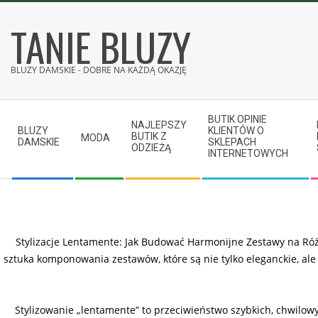
Skip
TANIE BLUZY
to
content
BLUZY DAMSKIE - DOBRE NA KAŻDĄ OKAZJĘ
Secondary
BUTIK OPINIE
Navigation
NAJLEPSZY
BLUZY
KLIENTÓW O
BUTIK Z
MODA
Menu
DAMSKIE
SKLEPACH
ODZIEŻĄ
INTERNETOWYCH
Stylizacje Lentamente: Jak Budować Harmonijne Zestawy na Róż
sztuka komponowania zestawów, które są nie tylko eleganckie, a
Stylizowanie „lentamente” to przeciwieństwo szybkich, chwilow