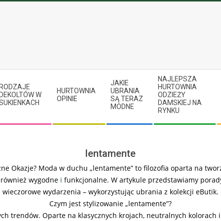
NAJLEPSZA
JAKIE
RODZAJE
HURTOWNIA
HURTOWNIA
UBRANIA
DEKOLTÓW W
ODZIEŻY
OPINIE
SĄ TERAZ
SUKIENKACH
DAMSKIEJ NA
MODNE
RYNKU
lentamente
ne Okazje? Moda w duchu „lentamente” to filozofia oparta na tworz
le również wygodne
i
funkcjonalne. W artykule przedstawiamy porady
wieczorowe wydarzenia – wykorzystując ubrania z kolekcji eButik.
Czym jest stylizowanie „lentamente”?
ych trendów. Oparte na klasycznych krojach, neutralnych kolorach 