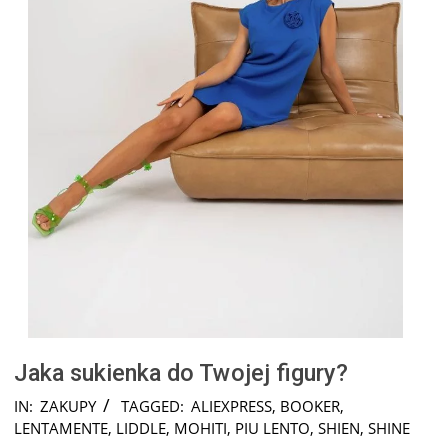
Jaka sukienka do Twojej figury?
2024-
IN:
ZAKUPY
TAGGED:
ALIEXPRESS
,
BOOKER
,
12-
LENTAMENTE
,
LIDDLE
,
MOHITI
,
PIU LENTO
,
SHIEN
,
SHINE
17