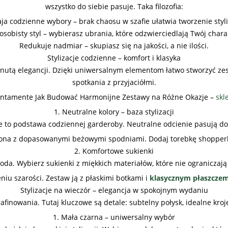
wszystko do siebie pasuje. Taka filozofia:
a codzienne wybory – brak chaosu w szafie ułatwia tworzenie styli
osobisty styl – wybierasz ubrania, które odzwierciedlają Twój charak
Redukuje nadmiar – skupiasz się na jakości, a nie ilości.
Stylizacje codzienne – komfort i klasyka
 nutą elegancji. Dzięki uniwersalnym elementom łatwo stworzyć zest
spotkania z przyjaciółmi.
Lentamente Jak Budować Harmonijne Zestawy na Różne Okazje –
skl
1. Neutralne kolory – baza stylizacji
ie to podstawa codziennej garderoby. Neutralne odcienie pasują do
ona z dopasowanymi beżowymi spodniami. Dodaj torebkę shopperkę i
2. Komfortowe sukienki
oda. Wybierz sukienki z miękkich materiałów, które nie ograniczają
iu szarości. Zestaw ją z płaskimi botkami i
klasycznym płaszcze
Stylizacje na wieczór – elegancja w spokojnym wydaniu
inowania. Tutaj kluczowe są detale: subtelny połysk, idealne kroj
1. Mała czarna – uniwersalny wybór