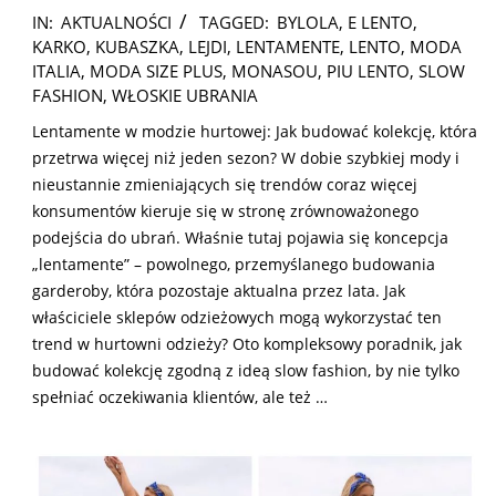
2024-
IN:
AKTUALNOŚCI
TAGGED:
BYLOLA
,
E LENTO
,
12-
KARKO
,
KUBASZKA
,
LEJDI
,
LENTAMENTE
,
LENTO
,
MODA
20
ITALIA
,
MODA SIZE PLUS
,
MONASOU
,
PIU LENTO
,
SLOW
FASHION
,
WŁOSKIE UBRANIA
Lentamente w modzie hurtowej: Jak budować kolekcję, która
przetrwa więcej niż jeden sezon? W dobie szybkiej mody i
nieustannie zmieniających się trendów coraz więcej
konsumentów kieruje się w stronę zrównoważonego
podejścia do ubrań. Właśnie tutaj pojawia się koncepcja
„lentamente” – powolnego, przemyślanego budowania
garderoby, która pozostaje aktualna przez lata. Jak
właściciele sklepów odzieżowych mogą wykorzystać ten
trend w hurtowni odzieży? Oto kompleksowy poradnik, jak
budować kolekcję zgodną z ideą slow fashion, by nie tylko
spełniać oczekiwania klientów, ale też …