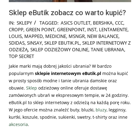
Sklep eButik zobacz co warto kupić?
2025-
IN:
SKLEPY
TAGGED:
ASICS OUTLET
,
BERSHKA
,
CCC
,
12-
CROPP
,
GREEN POINT
,
GREENPOINT
,
INST
,
LENTAMENTE
,
07
LOUIS
,
MAPPED
,
MEDICINE
,
MSNGR
,
NEW BALANCE
,
SDIDAS
,
SINSAY
,
SKLEP EBUTIK.PL
,
SKLEP INTERNETOWY Z
ODZIEŻĄ
,
SKLEP ODZIEŻOWY ONLINE
,
TANIE UBRANIA
,
TOP SECRET
Jakie marki mają dobrej jakości ubrania? W bardzo
popularnym
sklepie internetowym eButik.pl
można kupić
w prosty sposób modne i tanie ubrania damskie oraz
obuwie.
Sklep
odzieżowy online oferuje dostawę
zamówionych ubrań w ekspresowym tempie, w 24 godziny.
eButik.pl to sklep internetowy z odzieżą na każdą porę roku.
W jego ofercie można znaleźć buty, bluzki,
bluzy
, legginsy,
kurtki, koszule, spodnie, sukienki, swetry, t-shirty oraz inne
akcesoria
.