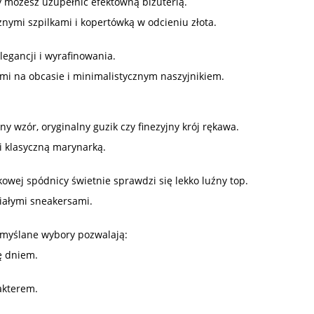
ry możesz uzupełnić efektowną biżuterią.
nymi szpilkami i kopertówką w odcieniu złota.
legancji i wyrafinowania.
ami na obcasie i minimalistycznym naszyjnikiem.
ny wzór, oryginalny guzik czy finezyjny krój rękawa.
 i klasyczną marynarką.
ej spódnicy świetnie sprawdzi się lekko luźny top.
iałymi sneakersami.
zemyślane wybory pozwalają:
ę dniem.
akterem.