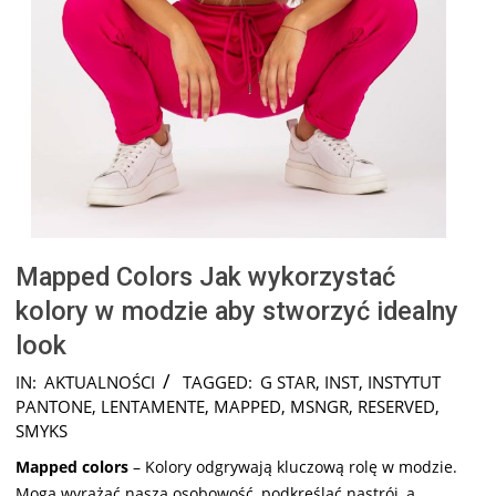
Mapped Colors Jak wykorzystać
kolory w modzie aby stworzyć idealny
look
2025-
IN:
AKTUALNOŚCI
TAGGED:
G STAR
,
INST
,
INSTYTUT
02-
PANTONE
,
LENTAMENTE
,
MAPPED
,
MSNGR
,
RESERVED
,
05
SMYKS
Mapped colors
– Kolory odgrywają kluczową rolę w modzie.
Mogą wyrażać naszą osobowość, podkreślać nastrój, a