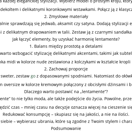
każdej eleganckiej stylizacji. Wybierz model o prostym kroju, któ
dekoltem i delikatnymi koronkowymi wstawkami. Połącz ją z klasycz
2. Zmysłowe materiały
lnie sprawdzają się jedwab, aksamit czy satyna. Dodają stylizacji e
i z delikatnym drapowaniem w talii. Zestaw ją z czarnymi sandałk
Jak łączyć elementy, by uzyskać harmonię lentamente?
1. Balans między prostotą a detalami
warto wzbogacić stylizację delikatnymi akcentami, takimi jak subtel
nka midi w kolorze nude zestawiona z kolczykami w kształcie kropli
2. Zachowaj proporcje
y sweter, zestaw
go
z dopasowanymi spodniami. Natomiast do ołówkow
n oversize w kolorze kremowym połączony z obcisłymi dżinsami i b
Dlaczego warto postawić na „lentamente”?
ente” to nie tylko moda, ale także podejście do życia. Powolne, pr
ędzić czas – mniej czasu na decyzje oznacza więcej na cieszenie si
Redukować konsumpcję – skupiasz się na jakości, a nie na ilości.
 siebie – wybierasz ubrania, które są zgodne z Twoim stylem i char
Podsumowanie