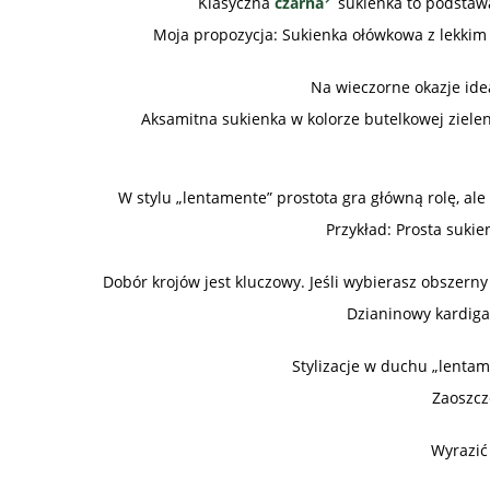
Klasyczna
czarna
sukienka to podstawa 
Moja propozycja: Sukienka ołówkowa z lekkim 
Na wieczorne okazje idea
Aksamitna sukienka w kolorze butelkowej zielen
W stylu „lentamente” prostota gra główną rolę, ale 
Przykład: Prosta sukie
Dobór krojów jest kluczowy. Jeśli wybierasz obszern
Dzianinowy kardiga
Stylizacje w duchu „lentam
Zaoszcz
Wyrazić