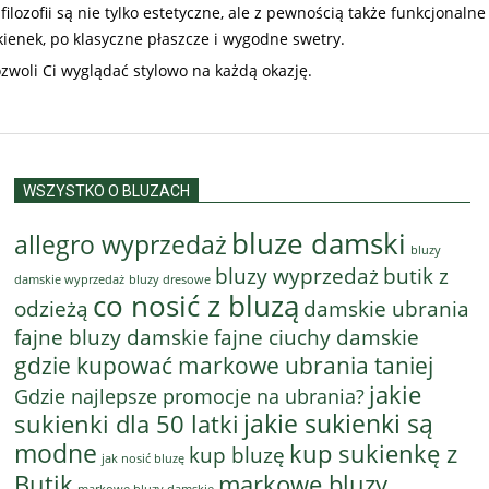
lozofii są nie tylko estetyczne, ale z pewnością także funkcjonalne
kienek, po klasyczne płaszcze i wygodne swetry.
ozwoli Ci wyglądać stylowo na każdą okazję.
WSZYSTKO O BLUZACH
bluze damski
allegro wyprzedaż
bluzy
bluzy wyprzedaż
butik z
bluzy dresowe
damskie wyprzedaż
co nosić z bluzą
odzieżą
damskie ubrania
fajne bluzy damskie
fajne ciuchy damskie
gdzie kupować markowe ubrania taniej
jakie
Gdzie najlepsze promocje na ubrania?
jakie sukienki są
sukienki dla 50 latki
modne
kup sukienkę z
kup bluzę
jak nosić bluzę
Butik
markowe bluzy