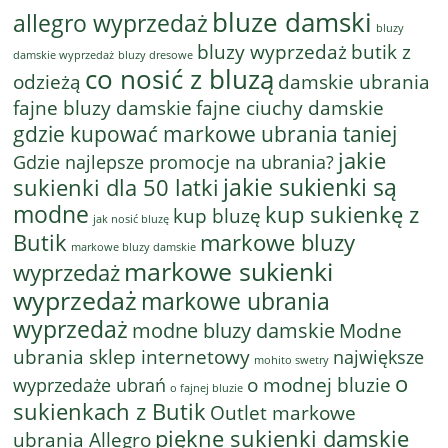
bluze damski
allegro wyprzedaż
bluzy
bluzy wyprzedaż
butik z
bluzy dresowe
damskie wyprzedaż
co nosić z bluzą
odzieżą
damskie ubrania
fajne bluzy damskie
fajne ciuchy damskie
gdzie kupować markowe ubrania taniej
jakie
Gdzie najlepsze promocje na ubrania?
jakie sukienki są
sukienki dla 50 latki
modne
kup sukienkę z
kup bluzę
jak nosić bluzę
Butik
markowe bluzy
markowe bluzy damskie
markowe sukienki
wyprzedaż
wyprzedaż
markowe ubrania
wyprzedaż
modne bluzy damskie
Modne
ubrania sklep internetowy
największe
mohito swetry
o
o modnej bluzie
wyprzedaże ubrań
o fajnej bluzie
sukienkach z Butik
Outlet markowe
piękne sukienki damskie
ubrania Allegro