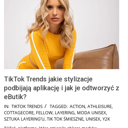
TikTok Trends jakie stylizacje
podbijają aplikację i jak je odtworzyć z
eButik?
2025-
IN:
TIKTOK TRENDS
TAGGED:
ACTION
,
ATHLEISURE
,
01-
COTTAGECORE
,
FELLOW
,
LAYERING
,
MODA UNISEX
,
19
SZTUKA LAYERING’U
,
TIK TOK ŚMIESZNE
,
UNISEX
,
Y2K