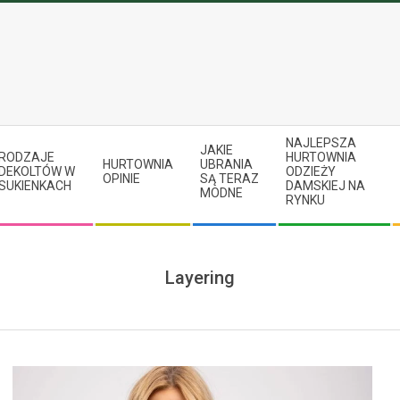
NAJLEPSZA
JAKIE
RODZAJE
HURTOWNIA
HURTOWNIA
UBRANIA
DEKOLTÓW W
ODZIEŻY
OPINIE
SĄ TERAZ
SUKIENKACH
DAMSKIEJ NA
MODNE
RYNKU
Layering