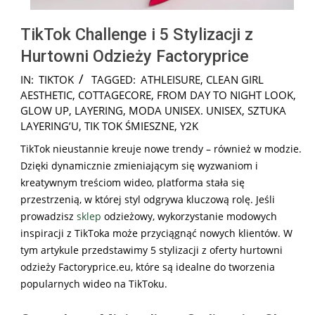
TikTok Challenge i 5 Stylizacji z
Hurtowni Odzieży Factoryprice
2025-
IN:
TIKTOK
TAGGED:
ATHLEISURE
,
CLEAN GIRL
05-
AESTHETIC
,
COTTAGECORE
,
FROM DAY TO NIGHT LOOK
,
12
GLOW UP
,
LAYERING
,
MODA UNISEX. UNISEX
,
SZTUKA
LAYERING’U
,
TIK TOK ŚMIESZNE
,
Y2K
TikTok nieustannie kreuje nowe trendy – również w modzie.
Dzięki dynamicznie zmieniającym się wyzwaniom i
kreatywnym treściom wideo, platforma stała się
przestrzenią, w której styl odgrywa kluczową rolę. Jeśli
prowadzisz
sklep
odzieżowy, wykorzystanie modowych
inspiracji z TikToka może przyciągnąć nowych klientów. W
tym artykule przedstawimy 5 stylizacji z oferty hurtowni
odzieży Factoryprice.eu, które są idealne do tworzenia
popularnych wideo na TikToku.