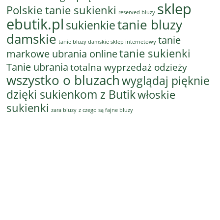
sklep
Polskie tanie sukienki
reserved bluzy
ebutik.pl
tanie bluzy
sukienkie
damskie
tanie
tanie bluzy damskie sklep internetowy
tanie sukienki
markowe ubrania online
Tanie ubrania
totalna wyprzedaż odzieży
wszystko o bluzach
wyglądaj pięknie
dzięki sukienkom z Butik
włoskie
sukienki
z czego są fajne bluzy
zara bluzy