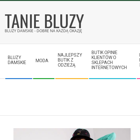
Skip
TANIE BLUZY
to
content
BLUZY DAMSKIE - DOBRE NA KAŻDĄ OKAZJĘ
Secondary
BUTIK OPINIE
Navigation
NAJLEPSZY
BLUZY
KLIENTÓW O
BUTIK Z
MODA
Menu
DAMSKIE
SKLEPACH
ODZIEŻĄ
INTERNETOWYCH