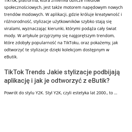
TikTok, platforma, która zmieniła oblicze mediów
społecznościowych, jest także motorem napędowym nowych
trendów modowych. W aplikacji, gdzie króluje kreatywność i
różnorodność, stylizacje użytkowników szybko stają się
viralami, wyznaczając kierunki, którymi podąża cały świat
mody. W artykule przyjrzymy się najgorętszym trendom,
które zdobyły popularność na TikToku, oraz pokażemy, jak
odtworzyć te stylizacje dzięki kolekcjom dostępnym w
eButik.
TikTok Trends Jakie stylizacje podbijają
aplikację i jak je odtworzyć z eButik?
Powrót do stylu Y2K. Styl Y2K, czyli estetyka lat 2000., to …