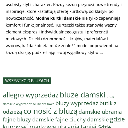
osobisty styl i charakter. Każdy sezon przynosi nowe trendy i
inspiracje, które kształtują ofertę kurtkową, od klasyki po
nowoczesność.
Modne kurtki damskie
nie tylko zapewniają
komfort i funkcjonalność. Kurteczki także stanowią ważny
element ekspresji indywidualnego gustu i preferencji
modowych. Dzięki różnorodności krojów, materiałów i
wzorów, każda kobieta może znaleźć model odpowiedni na
każdą okazję, podkreślając swój wyjątkowy styl w …
WSZYSTKO O BLUZACH
bluze damski
allegro wyprzedaż
bluzy
bluzy wyprzedaż
butik z
bluzy dresowe
damskie wyprzedaż
co nosić z bluzą
odzieżą
damskie ubrania
gdzie
fajne bluzy damskie
fajne ciuchy damskie
kupować markowe ubrania taniej
Gdzie