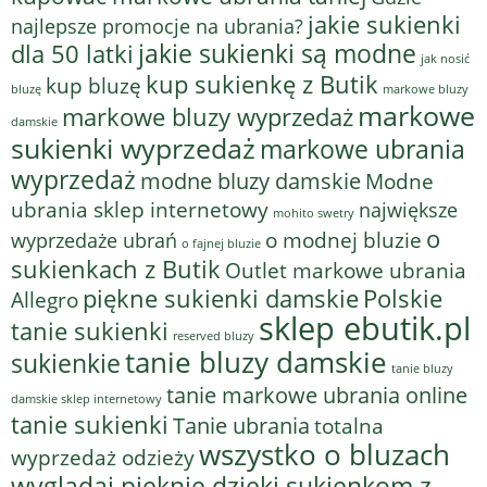
jakie sukienki
najlepsze promocje na ubrania?
jakie sukienki są modne
dla 50 latki
jak nosić
kup sukienkę z Butik
kup bluzę
bluzę
markowe bluzy
markowe
markowe bluzy wyprzedaż
damskie
sukienki wyprzedaż
markowe ubrania
wyprzedaż
modne bluzy damskie
Modne
ubrania sklep internetowy
największe
mohito swetry
o
o modnej bluzie
wyprzedaże ubrań
o fajnej bluzie
sukienkach z Butik
Outlet markowe ubrania
piękne sukienki damskie
Polskie
Allegro
sklep ebutik.pl
tanie sukienki
reserved bluzy
tanie bluzy damskie
sukienkie
tanie bluzy
tanie markowe ubrania online
damskie sklep internetowy
tanie sukienki
Tanie ubrania
totalna
wszystko o bluzach
wyprzedaż odzieży
wyglądaj pięknie dzięki sukienkom z