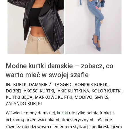
Modne kurtki damskie – zobacz, co
warto mieć w swojej szafie
2024-
IN:
KURTKI DAMSKIE
TAGGED:
BONPRIX KURTKI
,
12-
DOBREJ JAKOŚCI KURTKI
,
JAKIE KURTKI NA
,
KOLOR KURTKI
,
19
KURTKI BĘDĄ
,
MARKOWE KURTKI
,
MODIVO
,
SMYKS
,
ZALANDO KURTKI
W świecie mody damskiej,
kurtki
nie tylko pełnią funkcję
ochronną przed warunkami atmosferycznymi. aSa one
również nieodzownym elementem stylizacji, podkreślającym