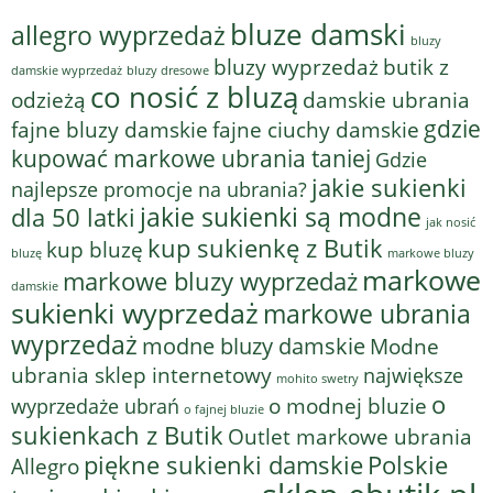
bluze damski
allegro wyprzedaż
bluzy
bluzy wyprzedaż
butik z
bluzy dresowe
damskie wyprzedaż
co nosić z bluzą
odzieżą
damskie ubrania
gdzie
fajne bluzy damskie
fajne ciuchy damskie
kupować markowe ubrania taniej
Gdzie
jakie sukienki
najlepsze promocje na ubrania?
jakie sukienki są modne
dla 50 latki
jak nosić
kup sukienkę z Butik
kup bluzę
bluzę
markowe bluzy
markowe
markowe bluzy wyprzedaż
damskie
sukienki wyprzedaż
markowe ubrania
wyprzedaż
modne bluzy damskie
Modne
ubrania sklep internetowy
największe
mohito swetry
o
o modnej bluzie
wyprzedaże ubrań
o fajnej bluzie
sukienkach z Butik
Outlet markowe ubrania
piękne sukienki damskie
Polskie
Allegro