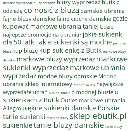
bluzy wyprzedaż
butik z
bluzy dresowe
damskie wyprzedaż
co nosić z bluzą
odzieżą
damskie ubrania
gdzie
fajne bluzy damskie
fajne ciuchy damskie
kupować markowe ubrania taniej
Gdzie
jakie sukienki
najlepsze promocje na ubrania?
jakie sukienki są modne
dla 50 latki
jak nosić
kup sukienkę z Butik
kup bluzę
bluzę
markowe bluzy
markowe
markowe bluzy wyprzedaż
damskie
sukienki wyprzedaż
markowe ubrania
wyprzedaż
modne bluzy damskie
Modne
ubrania sklep internetowy
największe
mohito swetry
o
o modnej bluzie
wyprzedaże ubrań
o fajnej bluzie
sukienkach z Butik
Outlet markowe ubrania
piękne sukienki damskie
Polskie
Allegro
sklep ebutik.pl
tanie sukienki
reserved bluzy
tanie bluzy damskie
sukienkie
tanie bluzy