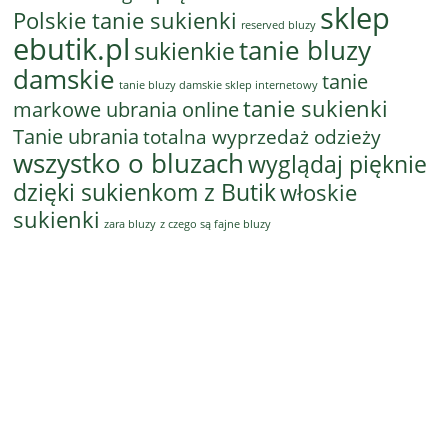
sklep
Polskie tanie sukienki
reserved bluzy
ebutik.pl
tanie bluzy
sukienkie
damskie
tanie
tanie bluzy damskie sklep internetowy
tanie sukienki
markowe ubrania online
Tanie ubrania
totalna wyprzedaż odzieży
wszystko o bluzach
wyglądaj pięknie
dzięki sukienkom z Butik
włoskie
sukienki
z czego są fajne bluzy
zara bluzy