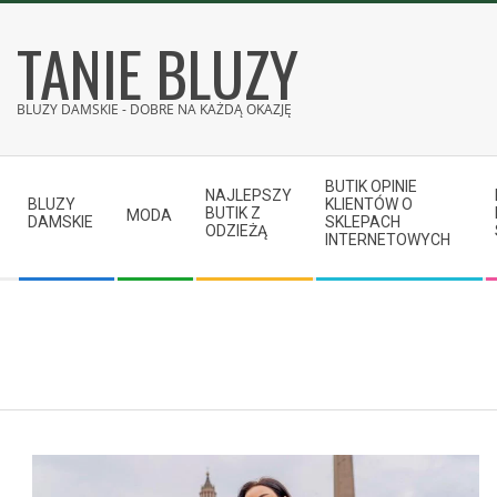
Skip
TANIE BLUZY
to
content
BLUZY DAMSKIE - DOBRE NA KAŻDĄ OKAZJĘ
Secondary
BUTIK OPINIE
Navigation
NAJLEPSZY
BLUZY
KLIENTÓW O
BUTIK Z
MODA
Menu
DAMSKIE
SKLEPACH
ODZIEŻĄ
INTERNETOWYCH