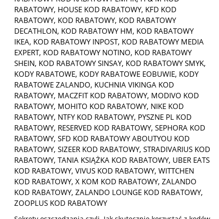
RABATOWY
,
HOUSE KOD RABATOWY
,
KFD KOD
RABATOWY
,
KOD RABATOWY
,
KOD RABATOWY
DECATHLON
,
KOD RABATOWY HM
,
KOD RABATOWY
IKEA
,
KOD RABATOWY INPOST
,
KOD RABATOWY MEDIA
EXPERT
,
KOD RABATOWY NOTINO
,
KOD RABATOWY
SHEIN
,
KOD RABATOWY SINSAY
,
KOD RABATOWY SMYK
,
KODY RABATOWE
,
KODY RABATOWE EOBUWIE
,
KODY
RABATOWE ZALANDO
,
KUCHNIA VIKINGA KOD
RABATOWY
,
MACZFIT KOD RABATOWY
,
MODIVO KOD
RABATOWY
,
MOHITO KOD RABATOWY
,
NIKE KOD
RABATOWY
,
NTFY KOD RABATOWY
,
PYSZNE PL KOD
RABATOWY
,
RESERVED KOD RABATOWY
,
SEPHORA KOD
RABATOWY
,
SFD KOD RABATOWY ABOUTYOU KOD
RABATOWY
,
SIZEER KOD RABATOWY
,
STRADIVARIUS KOD
RABATOWY
,
TANIA KSIĄŻKA KOD RABATOWY
,
UBER EATS
KOD RABATOWY
,
VIVUS KOD RABATOWY
,
WITTCHEN
KOD RABATOWY
,
X KOM KOD RABATOWY
,
ZALANDO
KOD RABATOWY
,
ZALANDO LOUNGE KOD RABATOWY
,
ZOOPLUS KOD RABATOWY
Sekrety oszczędzania czyli Jak skutecznie korzystać z kodów