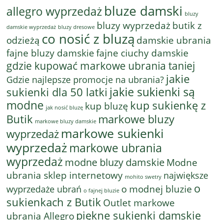
bluze damski
allegro wyprzedaż
bluzy
bluzy wyprzedaż
butik z
bluzy dresowe
damskie wyprzedaż
co nosić z bluzą
odzieżą
damskie ubrania
fajne bluzy damskie
fajne ciuchy damskie
gdzie kupować markowe ubrania taniej
jakie
Gdzie najlepsze promocje na ubrania?
jakie sukienki są
sukienki dla 50 latki
modne
kup sukienkę z
kup bluzę
jak nosić bluzę
Butik
markowe bluzy
markowe bluzy damskie
markowe sukienki
wyprzedaż
wyprzedaż
markowe ubrania
wyprzedaż
modne bluzy damskie
Modne
ubrania sklep internetowy
największe
mohito swetry
o
o modnej bluzie
wyprzedaże ubrań
o fajnej bluzie
sukienkach z Butik
Outlet markowe
piękne sukienki damskie
ubrania Allegro