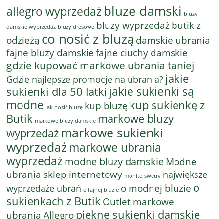
bluze damski
allegro wyprzedaż
bluzy
bluzy wyprzedaż
butik z
bluzy dresowe
damskie wyprzedaż
co nosić z bluzą
odzieżą
damskie ubrania
fajne bluzy damskie
fajne ciuchy damskie
gdzie kupować markowe ubrania taniej
jakie
Gdzie najlepsze promocje na ubrania?
jakie sukienki są
sukienki dla 50 latki
modne
kup sukienkę z
kup bluzę
jak nosić bluzę
Butik
markowe bluzy
markowe bluzy damskie
markowe sukienki
wyprzedaż
wyprzedaż
markowe ubrania
wyprzedaż
modne bluzy damskie
Modne
ubrania sklep internetowy
największe
mohito swetry
o
o modnej bluzie
wyprzedaże ubrań
o fajnej bluzie
sukienkach z Butik
Outlet markowe
piękne sukienki damskie
ubrania Allegro