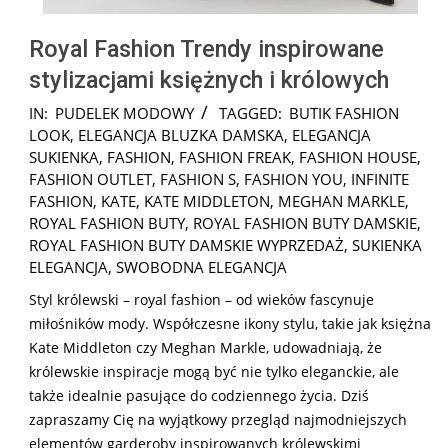
Royal Fashion Trendy inspirowane
stylizacjami księżnych i królowych
2025-
IN:
PUDELEK MODOWY
TAGGED:
BUTIK FASHION
05-
LOOK
,
ELEGANCJA BLUZKA DAMSKA
,
ELEGANCJA
09
SUKIENKA
,
FASHION
,
FASHION FREAK
,
FASHION HOUSE
,
FASHION OUTLET
,
FASHION S
,
FASHION YOU
,
INFINITE
FASHION
,
KATE
,
KATE MIDDLETON
,
MEGHAN MARKLE
,
ROYAL FASHION BUTY
,
ROYAL FASHION BUTY DAMSKIE
,
ROYAL FASHION BUTY DAMSKIE WYPRZEDAŻ
,
SUKIENKA
ELEGANCJA
,
SWOBODNA ELEGANCJA
Styl królewski – royal fashion – od wieków fascynuje
miłośników mody. Współczesne ikony stylu, takie jak księżna
Kate Middleton czy Meghan Markle, udowadniają, że
królewskie inspiracje mogą być nie tylko eleganckie, ale
także idealnie pasujące do codziennego życia. Dziś
zapraszamy Cię na wyjątkowy przegląd najmodniejszych
elementów garderoby inspirowanych królewskimi