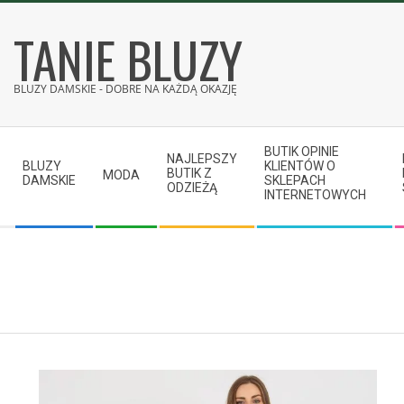
Skip
TANIE BLUZY
to
content
BLUZY DAMSKIE - DOBRE NA KAŻDĄ OKAZJĘ
Secondary
BUTIK OPINIE
Navigation
NAJLEPSZY
BLUZY
KLIENTÓW O
BUTIK Z
MODA
Menu
DAMSKIE
SKLEPACH
ODZIEŻĄ
INTERNETOWYCH