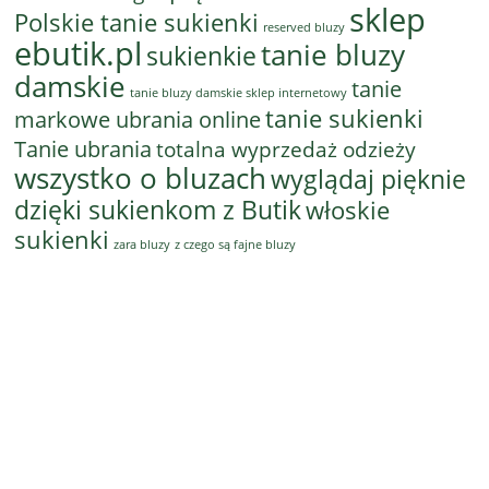
sklep
Polskie tanie sukienki
reserved bluzy
ebutik.pl
tanie bluzy
sukienkie
damskie
tanie
tanie bluzy damskie sklep internetowy
tanie sukienki
markowe ubrania online
Tanie ubrania
totalna wyprzedaż odzieży
wszystko o bluzach
wyglądaj pięknie
dzięki sukienkom z Butik
włoskie
sukienki
z czego są fajne bluzy
zara bluzy