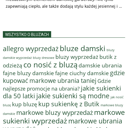
zapewniają ciepło, ale także dodają stylu każdej jesiennej i …
WSZYSTKO O BLUZACH
bluze damski
allegro wyprzedaż
bluzy
bluzy wyprzedaż
butik z
bluzy dresowe
damskie wyprzedaż
co nosić z bluzą
odzieżą
damskie ubrania
gdzie
fajne bluzy damskie
fajne ciuchy damskie
kupować markowe ubrania taniej
Gdzie
jakie sukienki
najlepsze promocje na ubrania?
jakie sukienki są modne
dla 50 latki
jak nosić
kup sukienkę z Butik
kup bluzę
bluzę
markowe bluzy
markowe
markowe bluzy wyprzedaż
damskie
sukienki wyprzedaż
markowe ubrania