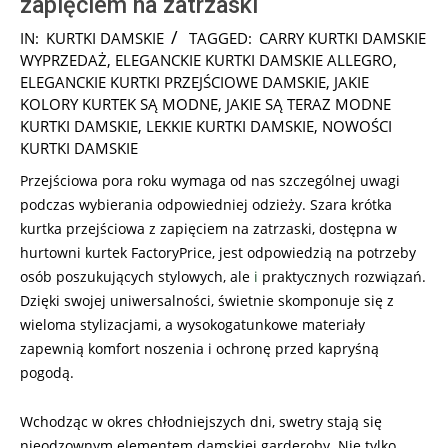
zapięciem na zatrzaski
2025-
IN:
KURTKI DAMSKIE
TAGGED:
CARRY KURTKI DAMSKIE
10-
WYPRZEDAŻ
,
ELEGANCKIE KURTKI DAMSKIE ALLEGRO
,
20
ELEGANCKIE KURTKI PRZEJŚCIOWE DAMSKIE
,
JAKIE
KOLORY KURTEK SĄ MODNE
,
JAKIE SĄ TERAZ MODNE
KURTKI DAMSKIE
,
LEKKIE KURTKI DAMSKIE
,
NOWOŚCI
KURTKI DAMSKIE
Przejściowa pora roku wymaga od nas szczególnej uwagi
podczas wybierania odpowiedniej odzieży. Szara krótka
kurtka przejściowa z zapięciem na zatrzaski, dostępna w
hurtowni kurtek FactoryPrice, jest odpowiedzią na potrzeby
osób poszukujących stylowych, ale
i
praktycznych rozwiązań.
Dzięki swojej uniwersalności, świetnie skomponuje się z
wieloma stylizacjami, a wysokogatunkowe materiały
zapewnią komfort noszenia i ochronę przed kapryśną
pogodą.
Wchodząc w okres chłodniejszych dni, swetry stają się
nieodzownym elementem damskiej garderoby. Nie tylko