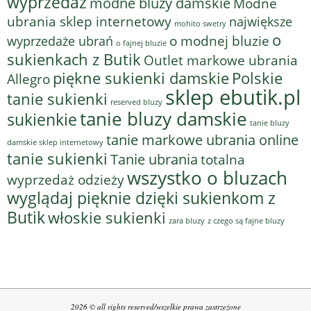
wyprzedaż
modne bluzy damskie
Modne
ubrania sklep internetowy
największe
mohito swetry
o
o modnej bluzie
wyprzedaże ubrań
o fajnej bluzie
sukienkach z Butik
Outlet markowe ubrania
piękne sukienki damskie
Polskie
Allegro
sklep ebutik.pl
tanie sukienki
reserved bluzy
tanie bluzy damskie
sukienkie
tanie bluzy
tanie markowe ubrania online
damskie sklep internetowy
tanie sukienki
Tanie ubrania
totalna
wszystko o bluzach
wyprzedaż odzieży
wyglądaj pięknie dzięki sukienkom z
Butik
włoskie sukienki
z czego są fajne bluzy
zara bluzy
2026 © all rights reserved/wszelkie prawa zastrzeżone