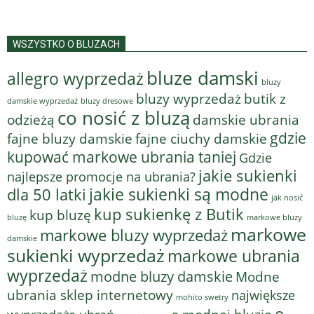
WSZYSTKO O BLUZACH
bluze damski
allegro wyprzedaż
bluzy
bluzy wyprzedaż
butik z
bluzy dresowe
damskie wyprzedaż
co nosić z bluzą
odzieżą
damskie ubrania
gdzie
fajne bluzy damskie
fajne ciuchy damskie
kupować markowe ubrania taniej
Gdzie
jakie sukienki
najlepsze promocje na ubrania?
jakie sukienki są modne
dla 50 latki
jak nosić
kup sukienkę z Butik
kup bluzę
bluzę
markowe bluzy
markowe
markowe bluzy wyprzedaż
damskie
sukienki wyprzedaż
markowe ubrania
wyprzedaż
modne bluzy damskie
Modne
ubrania sklep internetowy
największe
mohito swetry
o