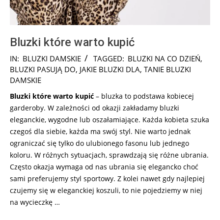
Bluzki które warto kupić
2024-
IN:
BLUZKI DAMSKIE
TAGGED:
BLUZKI NA CO DZIEŃ
,
09-
BLUZKI PASUJĄ DO
,
JAKIE BLUZKI DLA
,
TANIE BLUZKI
06
DAMSKIE
Bluzki które warto kupić
– bluzka to podstawa kobiecej
garderoby. W zależności od okazji zakładamy bluzki
eleganckie, wygodne lub oszałamiające. Każda kobieta szuka
czegoś dla siebie, każda ma swój styl. Nie warto jednak
ograniczać się tylko do ulubionego fasonu lub jednego
koloru. W różnych sytuacjach, sprawdzają się różne ubrania.
Często okazja wymaga od nas ubrania się elegancko choć
sami preferujemy styl sportowy. Z kolei nawet gdy najlepiej
czujemy się w eleganckiej koszuli, to nie pojedziemy w niej
na wycieczkę …