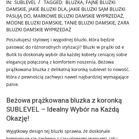
2025-
IN:
SUBLEVEL
TAGGED:
BLUZKA
,
FAJNE BLUZKI
10-
DAMSKIE
,
JAKIE BLUZKI DLA
,
JAKIE BLUZKI SĄM BLUZKI
01
PASUJĄ DO
,
MARKOWE BLUZKI DAMSKIE WYPRZEDAŻ
,
MODNE BLUZKI DAMSKIE
,
TANIE BLUZKI DAMSKIE
,
ZARA
BLUZKI DAMSKIE WYPRZEDAŻ
Poszukujesz stylowej i wygodnej bluzki, która będzie
pasować do różnorodnych stylizacji? Bluzki w prążki od e
Butik to doskonały wybór dla każdej kobiety ceniącej sobie
elegancję połączoną z komfortem noszenia. Beżowa
prążkowana bluzka z delikatną koronką sublevel to nowość,
która z pewnością zachwyci nawet najbardziej wymagające
panie.
Beżowa prążkowana bluzka z koronką
SUBLEVEL – Idealny Wybór na Każdą
Okazję!
Wyjątkowy design tej bluzki sprawia, że doskonale
komponuje się zarówno z casualowymi jeansami, jak i