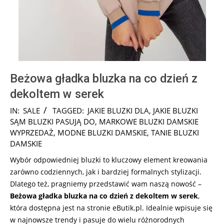
Beżowa gładka bluzka na co dzień z
dekoltem w serek
2024-
IN:
SALE
TAGGED:
JAKIE BLUZKI DLA
,
JAKIE BLUZKI
09-
SĄM BLUZKI PASUJĄ DO
,
MARKOWE BLUZKI DAMSKIE
29
WYPRZEDAŻ
,
MODNE BLUZKI DAMSKIE
,
TANIE BLUZKI
DAMSKIE
Wybór odpowiedniej bluzki to kluczowy element kreowania
zarówno codziennych, jak i bardziej formalnych stylizacji.
Dlatego też, pragniemy przedstawić wam naszą nowość –
Beżowa gładka bluzka na co dzień z dekoltem w serek
,
która dostępna jest na stronie eButik.pl. Idealnie wpisuje się
w najnowsze trendy i pasuje do wielu różnorodnych