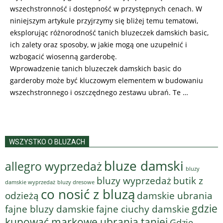
wszechstronność i dostępność w przystępnych cenach. W
niniejszym artykule przyjrzymy się bliżej temu tematowi,
eksplorując różnorodność tanich bluzeczek damskich basic,
ich zalety oraz sposoby, w jakie mogą one uzupełnić i
wzbogacić wiosenną garderobę.
Wprowadzenie tanich bluzeczek damskich basic do
garderoby może być kluczowym elementem w budowaniu
wszechstronnego i oszczędnego zestawu ubrań. Te …
WSZYSTKO O BLUZACH
bluze damski
allegro wyprzedaż
bluzy
bluzy wyprzedaż
butik z
bluzy dresowe
damskie wyprzedaż
co nosić z bluzą
odzieżą
damskie ubrania
gdzie
fajne bluzy damskie
fajne ciuchy damskie
kupować markowe ubrania taniej
Gdzie