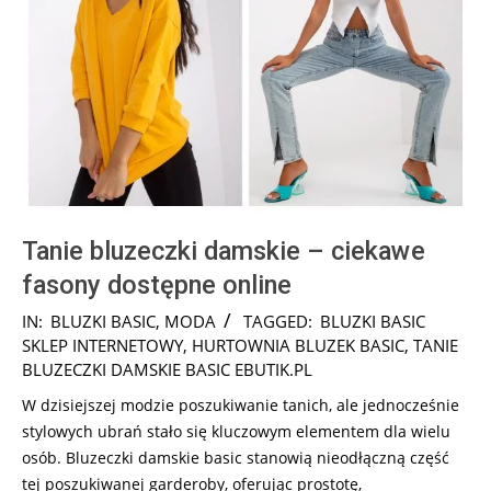
Tanie bluzeczki damskie – ciekawe
fasony dostępne online
2025-
IN:
BLUZKI BASIC
,
MODA
TAGGED:
BLUZKI BASIC
09-
SKLEP INTERNETOWY
,
HURTOWNIA BLUZEK BASIC
,
TANIE
05
BLUZECZKI DAMSKIE BASIC EBUTIK.PL
W dzisiejszej modzie poszukiwanie tanich, ale jednocześnie
stylowych ubrań stało się kluczowym elementem dla wielu
osób. Bluzeczki damskie basic stanowią nieodłączną część
tej poszukiwanej garderoby, oferując prostotę,