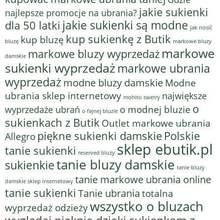
jakie sukienki
najlepsze promocje na ubrania?
jakie sukienki są modne
dla 50 latki
jak nosić
kup sukienkę z Butik
kup bluzę
bluzę
markowe bluzy
markowe
markowe bluzy wyprzedaż
damskie
sukienki wyprzedaż
markowe ubrania
wyprzedaż
modne bluzy damskie
Modne
ubrania sklep internetowy
największe
mohito swetry
o
o modnej bluzie
wyprzedaże ubrań
o fajnej bluzie
sukienkach z Butik
Outlet markowe ubrania
piękne sukienki damskie
Polskie
Allegro
sklep ebutik.pl
tanie sukienki
reserved bluzy
tanie bluzy damskie
sukienkie
tanie bluzy
tanie markowe ubrania online
damskie sklep internetowy
tanie sukienki
Tanie ubrania
totalna
wszystko o bluzach
wyprzedaż odzieży