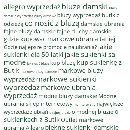
bluze damski
allegro wyprzedaż
bluzy
bluzy wyprzedaż
butik z
bluzy dresowe
damskie wyprzedaż
co nosić z bluzą
odzieżą
damskie ubrania
fajne bluzy damskie
fajne ciuchy damskie
gdzie kupować markowe ubrania taniej
jakie
Gdzie najlepsze promocje na ubrania?
jakie sukienki są
sukienki dla 50 latki
modne
kup sukienkę z
kup bluzę
jak nosić bluzę
Butik
markowe bluzy
markowe bluzy damskie
markowe sukienki
wyprzedaż
wyprzedaż
markowe ubrania
wyprzedaż
modne bluzy damskie
Modne
ubrania sklep internetowy
największe
mohito swetry
o
o modnej bluzie
wyprzedaże ubrań
o fajnej bluzie
sukienkach z Butik
Outlet markowe
piękne sukienki damskie
ubrania Allegro