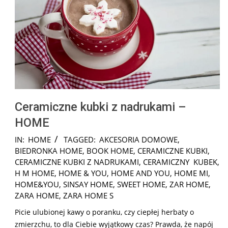
Ceramiczne kubki z nadrukami –
HOME
2025-
IN:
HOME
TAGGED:
AKCESORIA DOMOWE
,
06-
BIEDRONKA HOME
,
BOOK HOME
,
CERAMICZNE KUBKI
,
01
CERAMICZNE KUBKI Z NADRUKAMI
,
CERAMICZNY KUBEK
,
H M HOME
,
HOME & YOU
,
HOME AND YOU
,
HOME MI
,
HOME&YOU
,
SINSAY HOME
,
SWEET HOME
,
ZAR HOME
,
ZARA HOME
,
ZARA HOME S
Picie ulubionej kawy o poranku, czy ciepłej herbaty o
zmierzchu, to dla Ciebie wyjątkowy czas? Prawda, że napój