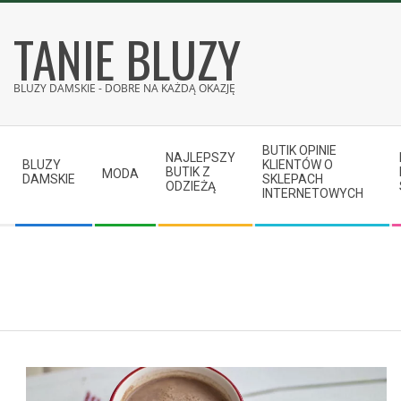
Skip
TANIE BLUZY
to
content
BLUZY DAMSKIE - DOBRE NA KAŻDĄ OKAZJĘ
Secondary
BUTIK OPINIE
Navigation
NAJLEPSZY
BLUZY
KLIENTÓW O
BUTIK Z
MODA
Menu
DAMSKIE
SKLEPACH
ODZIEŻĄ
INTERNETOWYCH