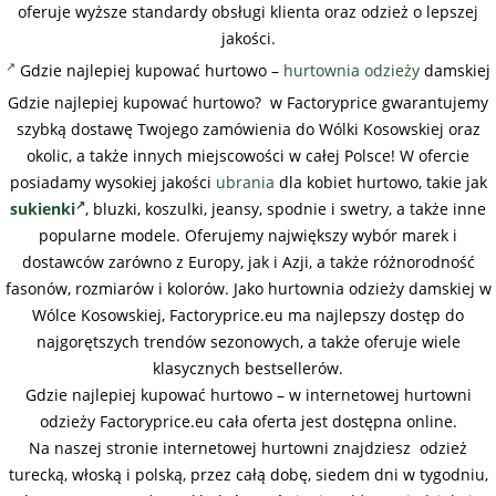
oferuje wyższe standardy obsługi klienta oraz odzież o lepszej
jakości.
Gdzie najlepiej kupować hurtowo –
hurtownia odzieży
damskiej
Gdzie najlepiej kupować hurtowo? w Factoryprice gwarantujemy
szybką dostawę Twojego zamówienia do Wólki Kosowskiej oraz
okolic, a także innych miejscowości w całej Polsce! W ofercie
posiadamy wysokiej jakości
ubrania
dla kobiet hurtowo, takie jak
sukienki
, bluzki, koszulki, jeansy, spodnie i swetry, a także inne
popularne modele. Oferujemy największy wybór marek i
dostawców zarówno z Europy, jak i Azji, a także różnorodność
fasonów, rozmiarów i kolorów. Jako hurtownia odzieży damskiej w
Wólce Kosowskiej, Factoryprice.eu ma najlepszy dostęp do
najgorętszych trendów sezonowych, a także oferuje wiele
klasycznych bestsellerów.
Gdzie najlepiej kupować hurtowo – w internetowej hurtowni
odzieży Factoryprice.eu cała oferta jest dostępna online.
Na naszej stronie internetowej hurtowni znajdziesz odzież
turecką, włoską i polską, przez całą dobę, siedem dni w tygodniu,