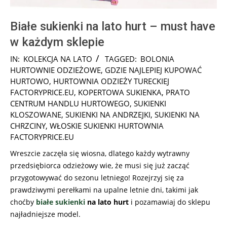
Białe sukienki na lato hurt – must have
w każdym sklepie
2025-
IN:
KOLEKCJA NA LATO
TAGGED:
BOLONIA
01-
HURTOWNIE ODZIEŻOWE
,
GDZIE NAJLEPIEJ KUPOWAĆ
17
HURTOWO
,
HURTOWNIA ODZIEŻY TURECKIEJ
FACTORYPRICE.EU
,
KOPERTOWA SUKIENKA
,
PRATO
CENTRUM HANDLU HURTOWEGO
,
SUKIENKI
KLOSZOWANE
,
SUKIENKI NA ANDRZEJKI
,
SUKIENKI NA
CHRZCINY
,
WŁOSKIE SUKIENKI HURTOWNIA
FACTORYPRICE.EU
Wreszcie zaczęła się wiosna, dlatego każdy wytrawny
przedsiębiorca odzieżowy wie, że musi się już zacząć
przygotowywać do sezonu letniego! Rozejrzyj się za
prawdziwymi perełkami na upalne letnie dni, takimi jak
choćby
białe sukienki
na lato hurt
i pozamawiaj do sklepu
najładniejsze model.