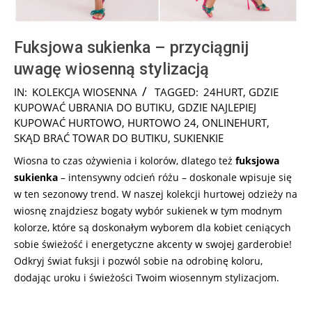
Fuksjowa sukienka – przyciągnij
uwagę wiosenną stylizacją
2025-
IN:
KOLEKCJA WIOSENNA
TAGGED:
24HURT
,
GDZIE
03-
KUPOWAĆ UBRANIA DO BUTIKU
,
GDZIE NAJLEPIEJ
27
KUPOWAĆ HURTOWO
,
HURTOWO 24
,
ONLINEHURT
,
SKĄD BRAĆ TOWAR DO BUTIKU
,
SUKIENKIE
Wiosna to czas ożywienia i kolorów, dlatego też
fuksjowa
sukienka
– intensywny odcień różu – doskonale wpisuje się
w ten sezonowy trend. W naszej kolekcji hurtowej odzieży na
wiosnę znajdziesz bogaty wybór sukienek w tym modnym
kolorze, które są doskonałym wyborem dla kobiet ceniących
sobie świeżość i energetyczne akcenty w swojej garderobie!
Odkryj świat fuksji i pozwól sobie na odrobinę koloru,
dodając uroku i świeżości Twoim wiosennym stylizacjom.