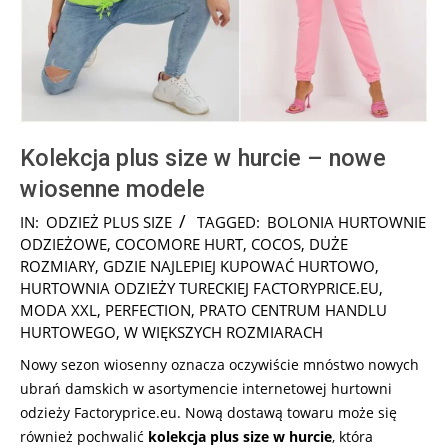
Kolekcja plus size w hurcie – nowe
wiosenne modele
2024-
IN:
ODZIEŻ PLUS SIZE
TAGGED:
BOLONIA HURTOWNIE
11-
ODZIEŻOWE
,
COCOMORE HURT
,
COCOS
,
DUŻE
14
ROZMIARY
,
GDZIE NAJLEPIEJ KUPOWAĆ HURTOWO
,
HURTOWNIA ODZIEŻY TURECKIEJ FACTORYPRICE.EU
,
MODA XXL
,
PERFECTION
,
PRATO CENTRUM HANDLU
HURTOWEGO
,
W WIĘKSZYCH ROZMIARACH
Nowy sezon wiosenny oznacza oczywiście mnóstwo nowych
ubrań damskich w asortymencie internetowej hurtowni
odzieży Factoryprice.eu. Nową dostawą towaru może się
również pochwalić
kolekcja plus size w hurcie
, która