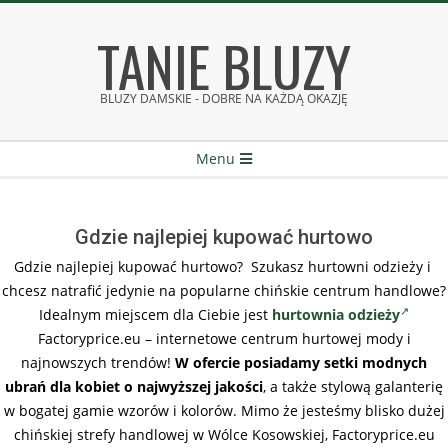
Skip
TANIE BLUZY
to
content
BLUZY DAMSKIE - DOBRE NA KAŻDĄ OKAZJĘ
Secondary
Menu
Navigation
Menu
Gdzie najlepiej kupować hurtowo
Gdzie najlepiej kupować hurtowo? Szukasz hurtowni odzieży i
chcesz natrafić jedynie na popularne chińskie centrum handlowe?
Idealnym miejscem dla Ciebie jest
hurtownia odzieży
Factoryprice.eu – internetowe centrum hurtowej mody i
najnowszych trendów!
W ofercie posiadamy setki modnych
ubrań dla kobiet o najwyższej jakości
, a także stylową galanterię
w bogatej gamie wzorów i kolorów. Mimo że jesteśmy blisko dużej
chińskiej strefy handlowej w Wólce Kosowskiej, Factoryprice.eu