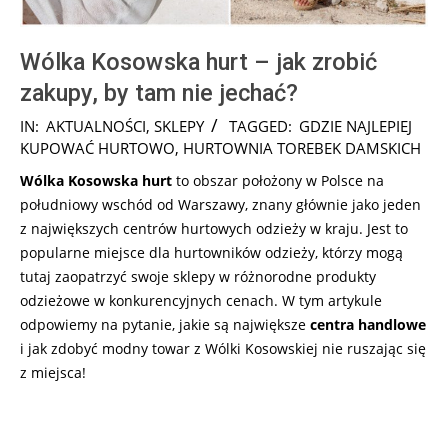
Wólka Kosowska hurt – jak zrobić
zakupy, by tam nie jechać?
2025-
IN:
AKTUALNOŚCI
,
SKLEPY
TAGGED:
GDZIE NAJLEPIEJ
03-
KUPOWAĆ HURTOWO
,
HURTOWNIA TOREBEK DAMSKICH
09
Wólka Kosowska hurt
to obszar położony w Polsce na
południowy wschód od Warszawy, znany głównie jako jeden
z największych centrów hurtowych odzieży w kraju. Jest to
popularne miejsce dla hurtowników odzieży, którzy mogą
tutaj zaopatrzyć swoje sklepy w różnorodne produkty
odzieżowe w konkurencyjnych cenach. W tym artykule
odpowiemy na pytanie, jakie są największe
centra handlowe
i jak zdobyć modny towar z Wólki Kosowskiej nie ruszając się
z miejsca!