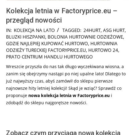
Kolekcja letnia w Factoryprice.eu –
przegląd nowości
2025-
IN:
KOLEKCJA NA LATO
TAGGED:
24HURT
,
ASG HURT
,
01-
BLUZKI HISZPANKI
,
BOLONIA HURTOWNIE ODZIEŻOWE
,
18
GDZIE NAJLEPIEJ KUPOWAĆ HURTOWO
,
HURTOWNIA
ODZIEŻY TURECKIEJ FACTORYPRICE.EU
,
HURTOWO 24
,
PRATO CENTRUM HANDLU HURTOWEGO
Wreszcie przyszła do nas tak długo wyczekiwana wiosna, a
zanim się obejrzymy nastąpi po niej upalne lato! Dlatego to
już najwyższy czas, abyś zamówił do sklepu pierwsze
najnowsze hity letniej kolekcji! Skąd je wziąć? Sprawdź co
proponuje
nowa kolekcja letnia w Factoryprice.eu
i
zdobądź do sklepu najgorętsze nowości.
Zobacz czym przyciąga nowa kolekcja