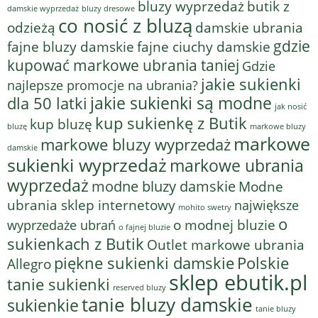
bluzy wyprzedaż
butik z
bluzy dresowe
damskie wyprzedaż
co nosić z bluzą
odzieżą
damskie ubrania
gdzie
fajne bluzy damskie
fajne ciuchy damskie
kupować markowe ubrania taniej
Gdzie
jakie sukienki
najlepsze promocje na ubrania?
jakie sukienki są modne
dla 50 latki
jak nosić
kup sukienkę z Butik
kup bluzę
bluzę
markowe bluzy
markowe
markowe bluzy wyprzedaż
damskie
sukienki wyprzedaż
markowe ubrania
wyprzedaż
modne bluzy damskie
Modne
ubrania sklep internetowy
największe
mohito swetry
o
o modnej bluzie
wyprzedaże ubrań
o fajnej bluzie
sukienkach z Butik
Outlet markowe ubrania
piękne sukienki damskie
Polskie
Allegro
sklep ebutik.pl
tanie sukienki
reserved bluzy
tanie bluzy damskie
sukienkie
tanie bluzy