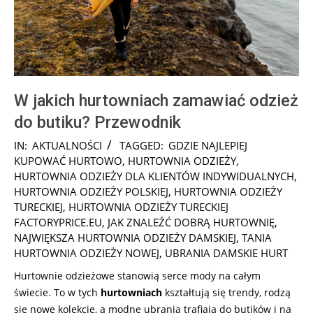
W jakich hurtowniach zamawiać odzież
do butiku? Przewodnik
2025-
IN:
AKTUALNOŚCI
TAGGED:
GDZIE NAJLEPIEJ
09-
KUPOWAĆ HURTOWO
,
HURTOWNIA ODZIEŻY
,
04
HURTOWNIA ODZIEŻY DLA KLIENTÓW INDYWIDUALNYCH
,
HURTOWNIA ODZIEŻY POLSKIEJ
,
HURTOWNIA ODZIEŻY
TURECKIEJ
,
HURTOWNIA ODZIEŻY TURECKIEJ
FACTORYPRICE.EU
,
JAK ZNALEŹĆ DOBRĄ HURTOWNIĘ
,
NAJWIĘKSZA HURTOWNIA ODZIEŻY DAMSKIEJ
,
TANIA
HURTOWNIA ODZIEŻY NOWEJ
,
UBRANIA DAMSKIE HURT
Hurtownie odzieżowe stanowią serce mody na całym
świecie. To w tych
hurtowniach
kształtują się trendy, rodzą
się nowe kolekcje, a modne ubrania trafiają do butików i na