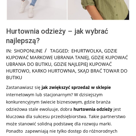
Hurtownia odzieży – jak wybrać
najlepszą?
2025-
IN:
SHOPONLINE
TAGGED:
EHURTWOLKA
,
GDZIE
05-
KUPOWAĆ MARKOWE UBRANIA TANIEJ
,
GDZIE KUPOWAĆ
09
UBRANIA DO BUTIKU
,
GDZIE NAJLEPIEJ KUPOWAĆ
HURTOWO
,
KARKO HURTOWNIA
,
SKĄD BRAĆ TOWAR DO
BUTIKU
Zastanawiasz się
jak zwiększyć sprzedaż w sklepie
internetowym lub stacjonarnym? W dzisiejszym
konkurencyjnym świecie biznesowym, gdzie branża
odzieżowa stale ewoluuje, dobra
hurtownia odzieży
jest
kluczowa dla sukcesu przedsiębiorstwa. Takie partnerstwo
może stanowić solidną podstawę dla rozwoju marki.
Ponadto zapewniają nie tylko dostęp do różnorodnych