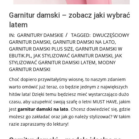
Garnitur damski – zobacz jaki wybrać
latem
2026-
IN:
GARNITURY DAMSKIE
TAGGED:
DWUCZĘŚCIOWY
05-
GARNITUR DAMSKI
,
GARNITUR DAMSKI NA LATO
,
14
GARNITUR DAMSKI PLUS SIZE
,
GARNITUR DAMSKI W
EBUTIK.PL
,
JAK STYLIZOWAĆ GARNITUR DAMSKI
,
JAK
STYLIZOWAĆ GARNITUR DAMSKI LATEM
,
MODNY
GARNITUR DAMSKI
Choć dopiero przywitałyśmy wiosnę, to naszym zdaniem
warto omówić już teraz, co będzie jednym z największych
hitów lata! Dzięki temu będziesz mieć wystarczająco dużo
czasu, aby uzupełnić swoją szafę o letni MUST HAVE, jakim
jest
garnitur damski na lato
. Chcesz dowiedzieć się, gdzie
możesz go zakładać oraz jak go należy stylizować? W takim
razie zapraszamy do lektury!