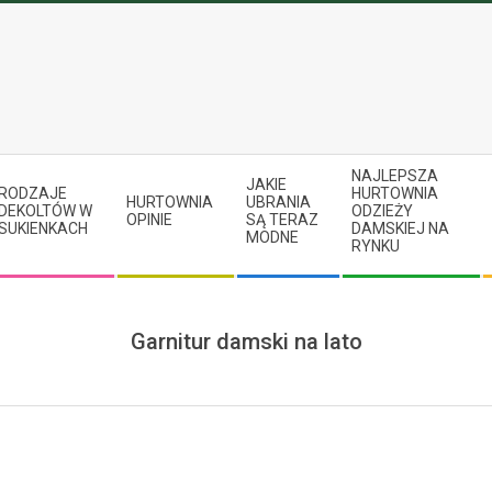
NAJLEPSZA
JAKIE
RODZAJE
HURTOWNIA
HURTOWNIA
UBRANIA
DEKOLTÓW W
ODZIEŻY
OPINIE
SĄ TERAZ
SUKIENKACH
DAMSKIEJ NA
MODNE
RYNKU
Garnitur damski na lato