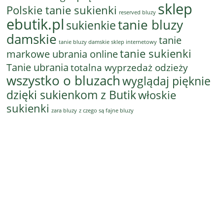
sklep
Polskie tanie sukienki
reserved bluzy
ebutik.pl
tanie bluzy
sukienkie
damskie
tanie
tanie bluzy damskie sklep internetowy
tanie sukienki
markowe ubrania online
Tanie ubrania
totalna wyprzedaż odzieży
wszystko o bluzach
wyglądaj pięknie
dzięki sukienkom z Butik
włoskie
sukienki
z czego są fajne bluzy
zara bluzy