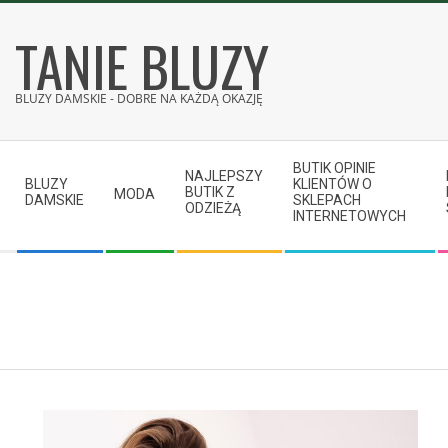
Skip
TANIE BLUZY
to
content
BLUZY DAMSKIE - DOBRE NA KAŻDĄ OKAZJĘ
Secondary
BUTIK OPINIE
Navigation
NAJLEPSZY
BLUZY
KLIENTÓW O
BUTIK Z
MODA
Menu
DAMSKIE
SKLEPACH
ODZIEŻĄ
INTERNETOWYCH