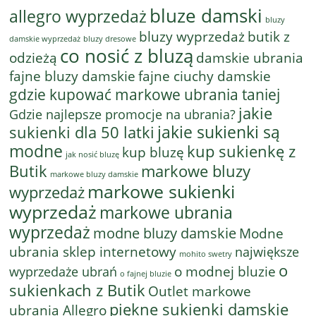
bluze damski
allegro wyprzedaż
bluzy
bluzy wyprzedaż
butik z
bluzy dresowe
damskie wyprzedaż
co nosić z bluzą
odzieżą
damskie ubrania
fajne bluzy damskie
fajne ciuchy damskie
gdzie kupować markowe ubrania taniej
jakie
Gdzie najlepsze promocje na ubrania?
jakie sukienki są
sukienki dla 50 latki
modne
kup sukienkę z
kup bluzę
jak nosić bluzę
Butik
markowe bluzy
markowe bluzy damskie
markowe sukienki
wyprzedaż
wyprzedaż
markowe ubrania
wyprzedaż
modne bluzy damskie
Modne
ubrania sklep internetowy
największe
mohito swetry
o
o modnej bluzie
wyprzedaże ubrań
o fajnej bluzie
sukienkach z Butik
Outlet markowe
piękne sukienki damskie
ubrania Allegro