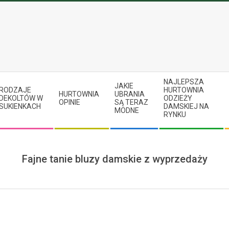
NAJLEPSZA
JAKIE
RODZAJE
HURTOWNIA
HURTOWNIA
UBRANIA
DEKOLTÓW W
ODZIEŻY
OPINIE
SĄ TERAZ
SUKIENKACH
DAMSKIEJ NA
MODNE
RYNKU
Fajne tanie bluzy damskie z wyprzedaży