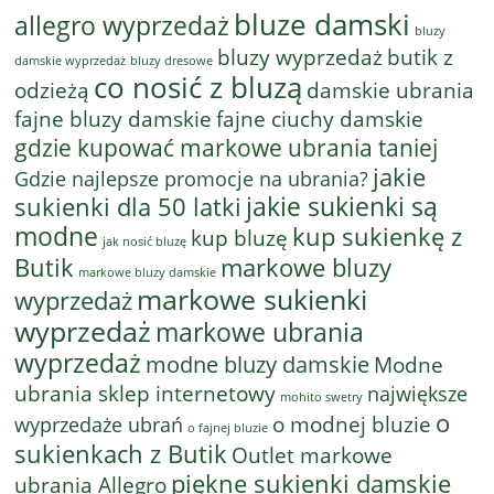
bluze damski
allegro wyprzedaż
bluzy
bluzy wyprzedaż
butik z
bluzy dresowe
damskie wyprzedaż
co nosić z bluzą
odzieżą
damskie ubrania
fajne bluzy damskie
fajne ciuchy damskie
gdzie kupować markowe ubrania taniej
jakie
Gdzie najlepsze promocje na ubrania?
jakie sukienki są
sukienki dla 50 latki
modne
kup sukienkę z
kup bluzę
jak nosić bluzę
Butik
markowe bluzy
markowe bluzy damskie
markowe sukienki
wyprzedaż
wyprzedaż
markowe ubrania
wyprzedaż
modne bluzy damskie
Modne
ubrania sklep internetowy
największe
mohito swetry
o
o modnej bluzie
wyprzedaże ubrań
o fajnej bluzie
sukienkach z Butik
Outlet markowe
piękne sukienki damskie
ubrania Allegro