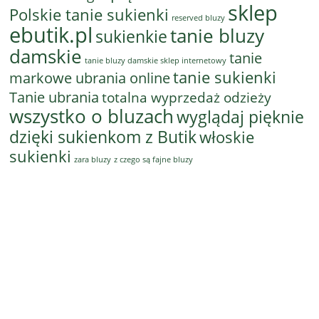
sklep
Polskie tanie sukienki
reserved bluzy
ebutik.pl
tanie bluzy
sukienkie
damskie
tanie
tanie bluzy damskie sklep internetowy
tanie sukienki
markowe ubrania online
Tanie ubrania
totalna wyprzedaż odzieży
wszystko o bluzach
wyglądaj pięknie
dzięki sukienkom z Butik
włoskie
sukienki
z czego są fajne bluzy
zara bluzy