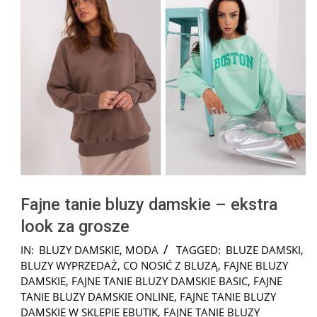
Fajne tanie bluzy damskie – ekstra
look za grosze
2024-
IN:
BLUZY DAMSKIE
,
MODA
TAGGED:
BLUZE DAMSKI
,
01-
BLUZY WYPRZEDAŻ
,
CO NOSIĆ Z BLUZĄ
,
FAJNE BLUZY
25
DAMSKIE
,
FAJNE TANIE BLUZY DAMSKIE BASIC
,
FAJNE
TANIE BLUZY DAMSKIE ONLINE
,
FAJNE TANIE BLUZY
DAMSKIE W SKLEPIE EBUTIK
,
FAJNE TANIE BLUZY