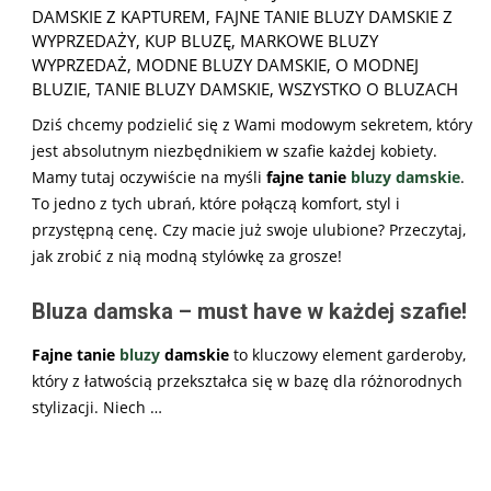
DAMSKIE Z KAPTUREM
,
FAJNE TANIE BLUZY DAMSKIE Z
WYPRZEDAŻY
,
KUP BLUZĘ
,
MARKOWE BLUZY
WYPRZEDAŻ
,
MODNE BLUZY DAMSKIE
,
O MODNEJ
BLUZIE
,
TANIE BLUZY DAMSKIE
,
WSZYSTKO O BLUZACH
Dziś chcemy podzielić się z Wami modowym sekretem, który
jest absolutnym niezbędnikiem w szafie każdej kobiety.
Mamy tutaj oczywiście na myśli
fajne tanie
bluzy damskie
.
To jedno z tych ubrań, które połączą komfort, styl i
przystępną cenę. Czy macie już swoje ulubione? Przeczytaj,
jak zrobić z nią modną stylówkę za grosze!
Bluza damska – must have w każdej szafie!
Fajne tanie
bluzy
damskie
to kluczowy element garderoby,
który z łatwością przekształca się w bazę dla różnorodnych
stylizacji. Niech
…