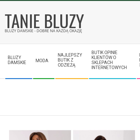
Skip
TANIE BLUZY
to
content
BLUZY DAMSKIE - DOBRE NA KAŻDĄ OKAZJĘ
Secondary
BUTIK OPINIE
Navigation
NAJLEPSZY
BLUZY
KLIENTÓW O
BUTIK Z
MODA
Menu
DAMSKIE
SKLEPACH
ODZIEŻĄ
INTERNETOWYCH