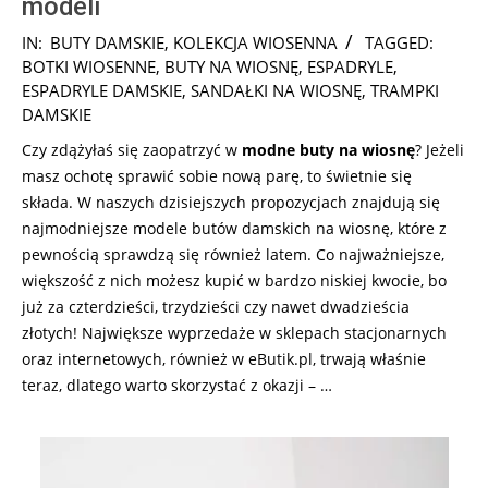
modeli
2026-
IN:
BUTY DAMSKIE
,
KOLEKCJA WIOSENNA
TAGGED:
02-
BOTKI WIOSENNE
,
BUTY NA WIOSNĘ
,
ESPADRYLE
,
18
ESPADRYLE DAMSKIE
,
SANDAŁKI NA WIOSNĘ
,
TRAMPKI
DAMSKIE
Czy zdążyłaś się zaopatrzyć w
modne
buty na wiosnę
? Jeżeli
masz ochotę sprawić sobie nową parę, to świetnie się
składa. W naszych dzisiejszych propozycjach znajdują się
najmodniejsze modele butów damskich na wiosnę, które z
pewnością sprawdzą się również latem. Co najważniejsze,
większość z nich możesz kupić w bardzo niskiej kwocie, bo
już za czterdzieści, trzydzieści czy nawet dwadzieścia
złotych! Największe wyprzedaże w sklepach stacjonarnych
oraz internetowych, również w eButik.pl, trwają właśnie
teraz, dlatego warto skorzystać z okazji – …