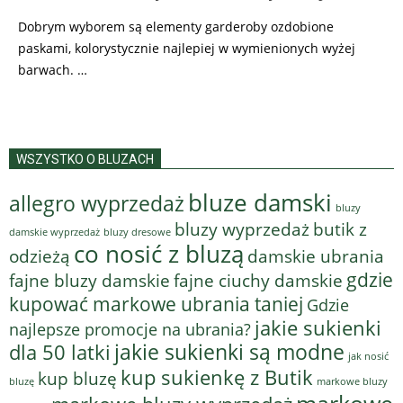
Dobrym wyborem są elementy garderoby ozdobione
paskami, kolorystycznie najlepiej w wymienionych wyżej
barwach. …
WSZYSTKO O BLUZACH
bluze damski
allegro wyprzedaż
bluzy
bluzy wyprzedaż
butik z
bluzy dresowe
damskie wyprzedaż
co nosić z bluzą
odzieżą
damskie ubrania
gdzie
fajne bluzy damskie
fajne ciuchy damskie
kupować markowe ubrania taniej
Gdzie
jakie sukienki
najlepsze promocje na ubrania?
jakie sukienki są modne
dla 50 latki
jak nosić
kup sukienkę z Butik
kup bluzę
bluzę
markowe bluzy
markowe