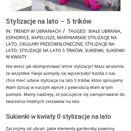
Stylizacje na lato – 5 trików
2025-
IN:
TRENDY W UBRANIACH
TAGGED:
BIAŁE UBRANIA
,
08-
ESPADRYLE
,
KAPELUSZE
,
MARYNARSKIE STYLIZACJE NA
28
LATO
,
OKULARY PRZECIWSŁONECZNE
,
STYLIZACJE NA
LATO
,
STYLIZACJE NA LATO 5 TRIKÓW
,
SUKIENKI
,
SUKIENKI
W KWIATY
Nie wiesz jak skomponować letnie stylizacje? Masz wrażenie,
że wszystkie Twoje pomysły się wyczerpały? Każda z nas
chce mieć udane stylizacje na lato 5 trików, które opisujemy
Wam dzisiaj w naszym wpisie z pewnością Wam w tym
pomoże. Mamy nadzieję, że poczujecie się zainspirowane do
tworzenia modnych zestawów na lato.
Sukienki w kwiaty 0 stylizacje na lato
Zacznijmy od ubrań. Jakie elementy garderoby powinny