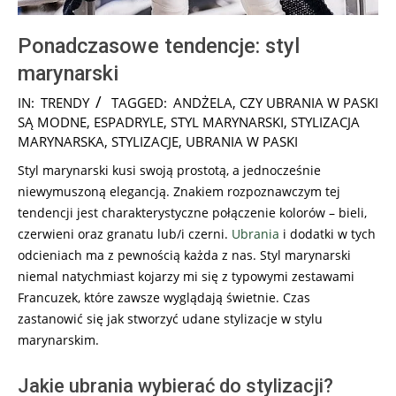
Ponadczasowe tendencje: styl
marynarski
2024-
IN:
TRENDY
TAGGED:
ANDŻELA
,
CZY UBRANIA W PASKI
10-
SĄ MODNE
,
ESPADRYLE
,
STYL MARYNARSKI
,
STYLIZACJA
25
MARYNARSKA
,
STYLIZACJE
,
UBRANIA W PASKI
Styl marynarski kusi swoją prostotą, a jednocześnie
niewymuszoną elegancją. Znakiem rozpoznawczym tej
tendencji jest charakterystyczne połączenie kolorów – bieli,
czerwieni oraz granatu lub/i czerni.
Ubrania
i dodatki w tych
odcieniach ma z pewnością każda z nas. Styl marynarski
niemal natychmiast kojarzy mi się z typowymi zestawami
Francuzek, które zawsze wyglądają świetnie. Czas
zastanowić się jak stworzyć udane stylizacje w stylu
marynarskim.
Jakie ubrania wybierać do stylizacji?