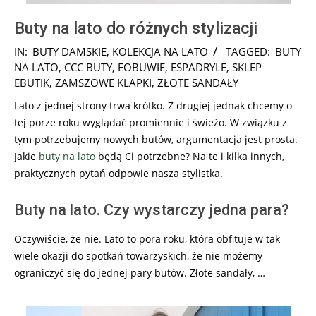
Buty na lato do różnych stylizacji
2026-
IN:
BUTY DAMSKIE
,
KOLEKCJA NA LATO
TAGGED:
BUTY
02-
NA LATO
,
CCC BUTY
,
EOBUWIE
,
ESPADRYLE
,
SKLEP
17
EBUTIK
,
ZAMSZOWE KLAPKI
,
ZŁOTE SANDAŁY
Lato z jednej strony trwa krótko. Z drugiej jednak chcemy o
tej porze roku wyglądać promiennie i świeżo. W związku z
tym potrzebujemy nowych butów, argumentacja jest prosta.
Jakie
buty na lato
będą Ci potrzebne? Na te i kilka innych,
praktycznych pytań odpowie nasza stylistka.
Buty na lato. Czy wystarczy jedna para?
Oczywiście, że nie. Lato to pora roku, która obfituje w tak
wiele okazji do spotkań towarzyskich, że nie możemy
ograniczyć się do jednej pary butów. Złote sandały, …