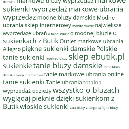
markowe bluzy wyprzedaż
damskie
sukienki wyprzedaż
markowe ubrania
wyprzedaż
modne bluzy damskie
Modne
ubrania sklep internetowy
największe
mohito swetry
o
o modnej bluzie
wyprzedaże ubrań
o fajnej bluzie
sukienkach z Butik
Outlet markowe ubrania
piękne sukienki damskie
Polskie
Allegro
sklep ebutik.pl
tanie sukienki
reserved bluzy
tanie bluzy damskie
sukienkie
tanie bluzy
tanie markowe ubrania online
damskie sklep internetowy
tanie sukienki
Tanie ubrania
totalna
wszystko o bluzach
wyprzedaż odzieży
wyglądaj pięknie dzięki sukienkom z
Butik
włoskie sukienki
z czego są fajne bluzy
zara bluzy