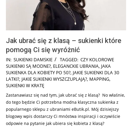
Jak ubrać się z klasą – sukienki które
pomogą Ci się wyróżnić
2026-
IN:
SUKIENKI DAMSKIE
TAGGED:
CZY KOLOROWE
05-
SUKIENKI SĄ MODNE?
,
ELEGANCKIE UBRANIA
,
JAKA
02
SUKIENKA DLA KOBIETY PO 50?
,
JAKIE SUKIENKI DLA 30
LATKI?
,
JAKIE SUKIENKI WYSZCZUPLAJĄ?
,
MAPPING
,
SUKIENKI W KRATĘ
Zastanawiasz się nad tym, jak ubrać się z klasą? No właśnie,
do tego będzie Ci potrzebna modna klasyczna sukienka z
popularnego sklepu z ubraniami eButik.pl. Mój dzisiejszy
blogowy wpis dostarczy Ci mnóstwa inspiracji i oczywiście
odpowie na pytanie jak ubiera się kobieta z klasą?