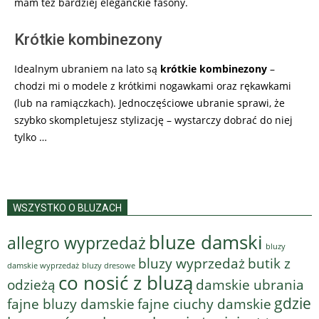
mam też bardziej eleganckie fasony.
Krótkie kombinezony
Idealnym ubraniem na lato są
krótkie kombinezony
–
chodzi mi o modele z krótkimi nogawkami oraz rękawkami
(lub na ramiączkach). Jednoczęściowe ubranie sprawi, że
szybko skompletujesz stylizację – wystarczy dobrać do niej
tylko …
WSZYSTKO O BLUZACH
bluze damski
allegro wyprzedaż
bluzy
bluzy wyprzedaż
butik z
bluzy dresowe
damskie wyprzedaż
co nosić z bluzą
odzieżą
damskie ubrania
gdzie
fajne bluzy damskie
fajne ciuchy damskie