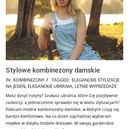
Stylowe kombinezony damskie
2024-
IN:
KOMBINEZONY
TAGGED:
ELEGANCKIE STYLIZACJE
10-
NA JESIEŃ
,
ELEGANCKIE UBRANIA
,
LETNIE WYPRZEDAŻE
12
Masz dosyć rutyny? Szukasz ubrania, które Cię pozytywnie
zaskoczy, a jednocześnie sprawdzi się w wielu stylizacjach?
Polecam modne kombinezony damskie, w których czuję się
bardzo komfortowo. Na co dzień najchętniej wybieram
miękkie w dotyku modele dresowe. W swojej garderobie