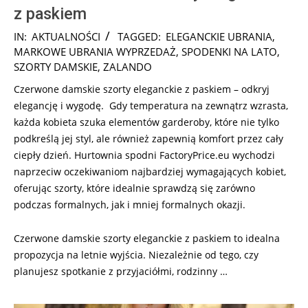
z paskiem
2024-
IN:
AKTUALNOŚCI
TAGGED:
ELEGANCKIE UBRANIA
,
10-
MARKOWE UBRANIA WYPRZEDAŻ
,
SPODENKI NA LATO
,
28
SZORTY DAMSKIE
,
ZALANDO
Czerwone damskie szorty eleganckie z paskiem – odkryj
elegancję i wygodę. Gdy temperatura na zewnątrz wzrasta,
każda kobieta szuka elementów garderoby, które nie tylko
podkreślą jej styl, ale również zapewnią komfort przez cały
ciepły dzień. Hurtownia spodni FactoryPrice.eu wychodzi
naprzeciw oczekiwaniom najbardziej wymagających kobiet,
oferując szorty, które idealnie sprawdzą się zarówno
podczas formalnych, jak i mniej formalnych okazji.
Czerwone damskie szorty eleganckie z paskiem to idealna
propozycja na letnie wyjścia. Niezależnie od tego, czy
planujesz spotkanie z przyjaciółmi, rodzinny …