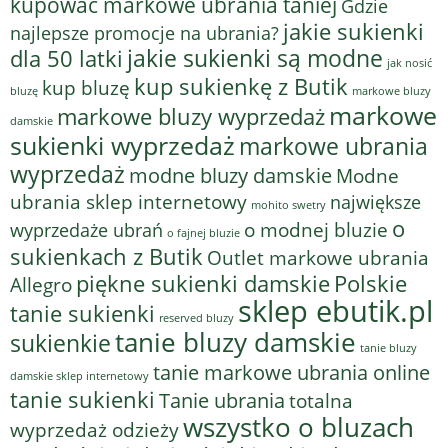
kupować markowe ubrania taniej
Gdzie
jakie sukienki
najlepsze promocje na ubrania?
jakie sukienki są modne
dla 50 latki
jak nosić
kup sukienkę z Butik
kup bluzę
bluzę
markowe bluzy
markowe
markowe bluzy wyprzedaż
damskie
sukienki wyprzedaż
markowe ubrania
wyprzedaż
modne bluzy damskie
Modne
ubrania sklep internetowy
największe
mohito swetry
o
o modnej bluzie
wyprzedaże ubrań
o fajnej bluzie
sukienkach z Butik
Outlet markowe ubrania
piękne sukienki damskie
Polskie
Allegro
sklep ebutik.pl
tanie sukienki
reserved bluzy
tanie bluzy damskie
sukienkie
tanie bluzy
tanie markowe ubrania online
damskie sklep internetowy
tanie sukienki
Tanie ubrania
totalna
wszystko o bluzach
wyprzedaż odzieży