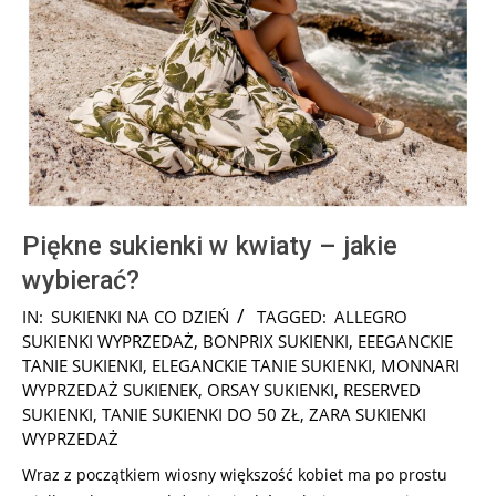
Piękne sukienki w kwiaty – jakie
wybierać?
2025-
IN:
SUKIENKI NA CO DZIEŃ
TAGGED:
ALLEGRO
07-
SUKIENKI WYPRZEDAŻ
,
BONPRIX SUKIENKI
,
EEEGANCKIE
24
TANIE SUKIENKI
,
ELEGANCKIE TANIE SUKIENKI
,
MONNARI
WYPRZEDAŻ SUKIENEK
,
ORSAY SUKIENKI
,
RESERVED
SUKIENKI
,
TANIE SUKIENKI DO 50 ZŁ
,
ZARA SUKIENKI
WYPRZEDAŻ
Wraz z początkiem wiosny większość kobiet ma po prostu