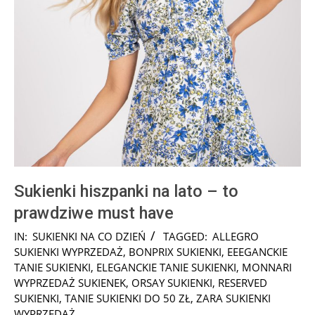
Sukienki hiszpanki na lato – to
prawdziwe must have
2025-
IN:
SUKIENKI NA CO DZIEŃ
TAGGED:
ALLEGRO
07-
SUKIENKI WYPRZEDAŻ
,
BONPRIX SUKIENKI
,
EEEGANCKIE
28
TANIE SUKIENKI
,
ELEGANCKIE TANIE SUKIENKI
,
MONNARI
WYPRZEDAŻ SUKIENEK
,
ORSAY SUKIENKI
,
RESERVED
SUKIENKI
,
TANIE SUKIENKI DO 50 ZŁ
,
ZARA SUKIENKI
WYPRZEDAŻ