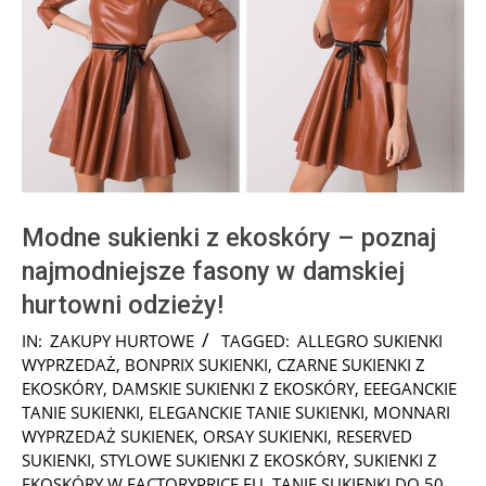
Modne sukienki z ekoskóry – poznaj
najmodniejsze fasony w damskiej
hurtowni odzieży!
2025-
IN:
ZAKUPY HURTOWE
TAGGED:
ALLEGRO SUKIENKI
08-
WYPRZEDAŻ
,
BONPRIX SUKIENKI
,
CZARNE SUKIENKI Z
17
EKOSKÓRY
,
DAMSKIE SUKIENKI Z EKOSKÓRY
,
EEEGANCKIE
TANIE SUKIENKI
,
ELEGANCKIE TANIE SUKIENKI
,
MONNARI
WYPRZEDAŻ SUKIENEK
,
ORSAY SUKIENKI
,
RESERVED
SUKIENKI
,
STYLOWE SUKIENKI Z EKOSKÓRY
,
SUKIENKI Z
EKOSKÓRY W FACTORYPRICE.EU
,
TANIE SUKIENKI DO 50