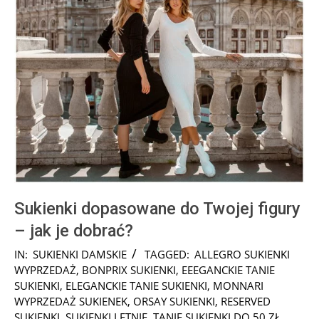
Sukienki dopasowane do Twojej figury
– jak je dobrać?
2025-
IN:
SUKIENKI DAMSKIE
TAGGED:
ALLEGRO SUKIENKI
07-
WYPRZEDAŻ
,
BONPRIX SUKIENKI
,
EEEGANCKIE TANIE
31
SUKIENKI
,
ELEGANCKIE TANIE SUKIENKI
,
MONNARI
WYPRZEDAŻ SUKIENEK
,
ORSAY SUKIENKI
,
RESERVED
SUKIENKI
,
SUKIENKI LETNIE
,
TANIE SUKIENKI DO 50 ZŁ
,