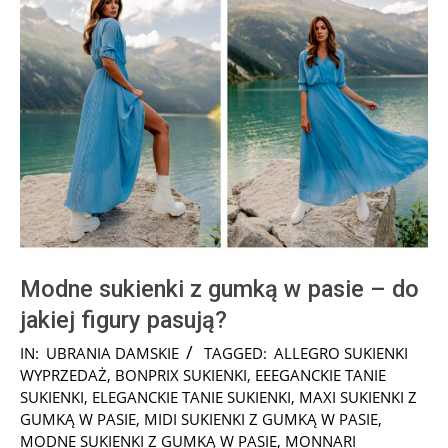
Modne sukienki z gumką w pasie – do
jakiej figury pasują?
2025-
IN:
UBRANIA DAMSKIE
TAGGED:
ALLEGRO SUKIENKI
08-
WYPRZEDAŻ
,
BONPRIX SUKIENKI
,
EEEGANCKIE TANIE
16
SUKIENKI
,
ELEGANCKIE TANIE SUKIENKI
,
MAXI SUKIENKI Z
GUMKĄ W PASIE
,
MIDI SUKIENKI Z GUMKĄ W PASIE
,
MODNE SUKIENKI Z GUMKĄ W PASIE
,
MONNARI