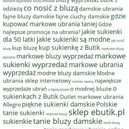
butik z
bluzy dresowe
damskie wyprzedaż
co nosić z bluzą
odzieżą
damskie ubrania
gdzie
fajne bluzy damskie
fajne ciuchy damskie
kupować markowe ubrania taniej
Gdzie
jakie sukienki
najlepsze promocje na ubrania?
jakie sukienki są modne
dla 50 latki
jak nosić
kup sukienkę z Butik
kup bluzę
bluzę
markowe bluzy
markowe
markowe bluzy wyprzedaż
damskie
sukienki wyprzedaż
markowe ubrania
wyprzedaż
modne bluzy damskie
Modne
ubrania sklep internetowy
największe
mohito swetry
o
o modnej bluzie
wyprzedaże ubrań
o fajnej bluzie
sukienkach z Butik
Outlet markowe ubrania
piękne sukienki damskie
Polskie
Allegro
sklep ebutik.pl
tanie sukienki
reserved bluzy
tanie bluzy damskie
sukienkie
tanie bluzy